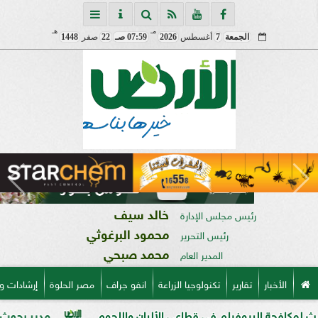
مـ
هـ
الجمعة
7
أغسطس
2026
07:59 صـ
22
صفر
1448
خالد سيف
رئيس مجلس الإدارة
محمود البرغوثي
رئيس التحرير
محمد صبحي
المدير العام
الأخبار
تقارير
تكنولوجيا الزراعة
انفو جراف
مصر الحلوة
إرشادات و
البيوفيلم في قطاعي الألبان واللحوم
مدير بحوث أمراض النبا