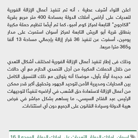
اعلن اللواء أشرف عطية ، أنه تم تنفيذ أعمال الإزالة الفورية
لتعديات على أراضي أملاك الدولة بمساحة 400 متر مربع بقرية
"الكاجوج" التابعة لمركز كوم أمبو، كما تم أيضًا تنظيم حملة مكبرة
بنطاق قرية أبو الريش التابعة لمركز أسوان استمرت على مدار
يومين، أسفرت عن تنفيذ 36 قرار إزالة بإجمالي مساحة 13 ألفا
و365 مترا مربعا.
وذلك فى إطار تنفيذ أعمال الإزالة الفورية لمختلف أشكال التعدي
من خلال الحملات المكبرة من أجل التصدي الحازم مع أي حالات
تعد جديدة أولًا بأول، موضحًا أنه يتوازى مع ذلك التنسيق الكامل
بين المحليات ومديرية الأمن لتوحيد الجهود وتحقيق أكبر قدر ممكن
من أعمال الإزالة لاستعادة حق الشعب في أراضيه تنفيذًا لتوجيهات
الرئيس عبد الفتاح السيسي، ما يساهم بشكل مباشر في فرض
هيبة الدولة وسيادة القانون على الجميع دون أي استثناءات.
اسوان ـ املاك الدولة ـ التعديات على املاك الدولة ـ الموجه ال16