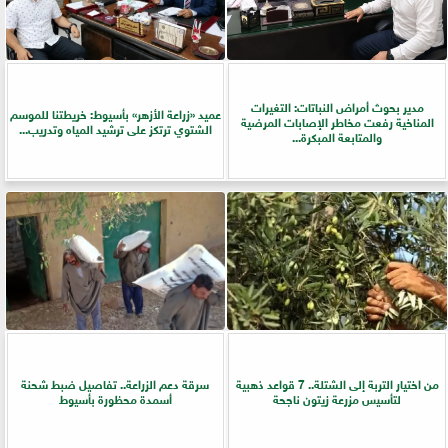
مدير بحوث أمراض النباتات: التغيرات
عميد «زراعة الأزهر» بأسيوط: خريطتنا للموسم
المناخية رفعت مخاطر الإصابات المرضية
الشتوي ترتكز على ترشيد المياه وتدريب...
والمتابعة المبكرة...
من اختيار التربة إلى الشتلة.. 7 قواعد ذهبية
سرقة دعم الزراعة.. تفاصيل ضبط شحنة
لتأسيس مزرعة زيتون ناجحة
أسمدة محظورة بأسيوط