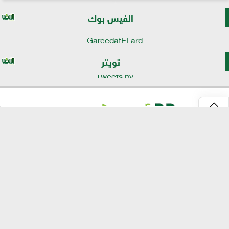
الفيس بوك
GareedatELard
تويتر
Tweets by
⇡
موقع الأرض
الرئيسية
الأخبار
تقارير
تكنولوجيا الزراعة