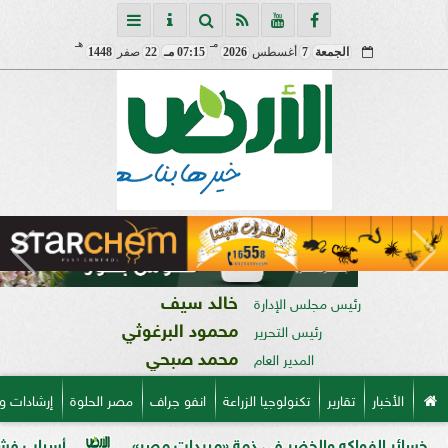
مـ
هـ
الجمعة
7
أغسطس
2026
07:15 مـ
22
صفر
1448
خالد سيف
رئيس مجلس الإدارة
محمود البرغوثي
رئيس التحرير
محمد صبحي
المدير العام
الأخبار
تقارير
تكنولوجيا الزراعة
انفو جراف
مصر الحلوة
إرشادات و
لفواكه والخضر في ذمة «مبيدات مصر»
أسباب فشل تحجيم ال