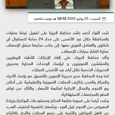
السبت، 25 يوليو 2020
12:12 مـ
بتوقيت القاهرة
شدد اللواء أحمد راشد محافظ الجيزة على تفعيل غرفة عمليات
بالمحافظة خلال عيد الأضحى على مدار 24 ساعة لاستقبال أي
شكاوى والتعامل الفوري معها، إلى جانب مراجعة مرفق الإسعاف
عملية انتشار سيارات الإسعاف.
وأكد محافظ الجيزة، علي إلغاء الإجازات للأطباء البيطريين
والمفتشين التموينيين و لرؤساء الوحدات المحلية ومديري
المديريات الخدمية خلال أيام عيد الأضحى المبارك.
كما وجه المحافظ مدير مديرية التموين بالتنسيق مع رؤساء الأحياء
والمراكز والمدن بتكثيف الحملات التموينية والتفتيشية على أماكن
بيع اللحوم والمحال التجارية لمتابعة الأسعار، والتأكد من توافر
السلع بالمجتمعات الاستهلاكية.
وشدد أيضا على ضرورة متابعة المخابز ومستودعات البوتاجاز وزيادة
المعروض من اللحوم قبل العيد، وبأسعار تنافسية لتخفيف العبء
عن كاهل المواطن والتنبيه على جميع المحلات والتجار بالالتزام