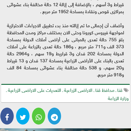
قيراط و3 أسهم ، بالإضافة إلى إزالة 12 حالة مخالفة بناء عشوائى
بمراكزى قوص ونقادة بمساحة 1952 متر مربع .
وأضاف أن إجمالى ما تم إزالته منذ بدء تطبيق الاجراءات الاحترازية
لمواجهة فيروس كورونا وحتى الان بمختلف مراكز ومدن المحافظة
بلغ 755 حالة تعدى بالمبانى على أراضى أملاك الدولة بمساحة
373 الف و711 متر مربع ، و186 حالة تعدى بالزراعة على أملاك
الدولة بمساحة 202 فدان و3 قراريط و19 سهم ، و2964 حالة
تعدى بالبناء على الأراضى الزراعية بمساحة 137 فدان و 13 قيراط
و20 سهم، و 538 حالة مخالفة بناء عشوائى بمساحة 84 الف
و918 متر مربع.
قنا ـ محافظ قنا ـ الاراضى الزراعية ـ التعديات على الاراضى الزراعية ـ
وزارة الزراعة