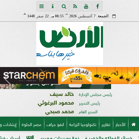
مـ
هـ
الجمعة
7
أغسطس
2026
08:55 مـ
22
صفر
1448
خالد سيف
رئيس مجلس الإدارة
محمود البرغوثي
رئيس التحرير
محمد صبحي
المدير العام
الأخبار
تقارير
تكنولوجيا الزراعة
انفو جراف
مصر الحلوة
إرشادات و
لفواكه والخضر في ذمة «مبيدات مصر»
أسباب فشل تحجيم ال