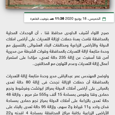
الخميس، 18 يونيو 2020
11:36 صـ
بتوقيت القاهرة
صرح اللواء أشرف الداودى محافظ قنا ، أن الوحدات المحلية
بالمحافظة قامت بعدة حملات لإزالة التعديات على أراضى املاك
الدولة والأراضى الزراعية ومخالفات البناء العشوائى بالتنسيق مع
وحدة متابعة ازالة التعديات بالمحافظة وقوات الشرطة من مديرية
أمن قنا أسفرت عن إزالة 235 حالة تعدي، مؤكدا على استمرار
أعمال إزالة التعديات وعدم التهاون مع المخالفين .
واوضح المهندس عمر عبدالباقى مدير وحدة متابعة إزالة التعديات
بالمحافظة أن حملات الإزالة نجحت فى إزالة 80 حالة تعدى
بالمبانى على أراضى أملاك الدولة بمراكز ابوتشت وفرشوط ونجع
حمادى وقنا وقوص بمساحة 15 ألف و555 متر مربع ، وازالة 48
حالة تعدى بالزراعة على أملاك الدولة بمركز نجع حمادى بمساحة
فدان واحد و11 قيراط و2 سهم، وإزالة 95 حالة تعدى بالبناء على
الأراضى الزراعية بكافة مراكز المحافظة بمساحة 4 افدنه و22