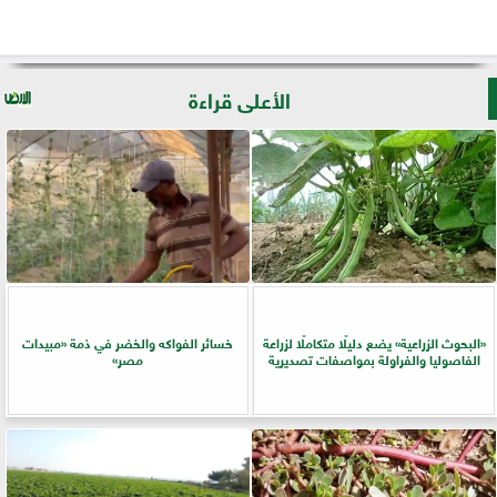
الأعلى قراءة
​«البحوث الزراعية» يضع دليلًا متكاملًا لزراعة
خسائر الفواكه والخضر في ذمة «مبيدات
الفاصوليا والفراولة بمواصفات تصديرية
مصر»