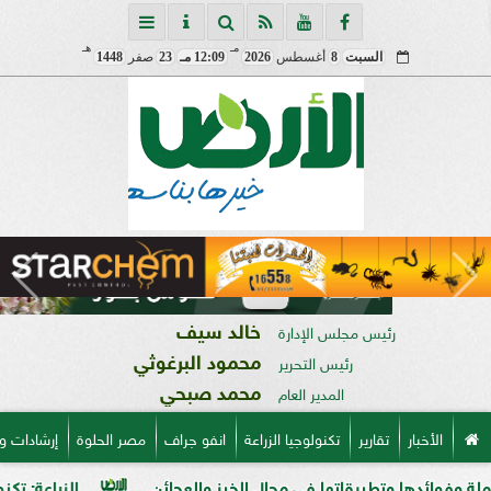
مـ
هـ
السبت
8
أغسطس
2026
12:09 مـ
23
صفر
1448
خالد سيف
رئيس مجلس الإدارة
محمود البرغوثي
رئيس التحرير
محمد صبحي
المدير العام
الأخبار
تقارير
تكنولوجيا الزراعة
انفو جراف
مصر الحلوة
إرشادات و
ها وتطبيقاتها فى مجال الخبز والعجائن
الزراعة: تكنولوجيا الأغذية يؤهل 90 طالبًا من جامعة 6 أكت