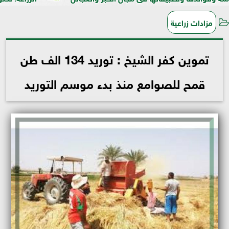
مزادات زراعية
تموين كفر الشيخ : توريد 134 الف طن
قمح للصوامع منذ بدء موسم التوريد