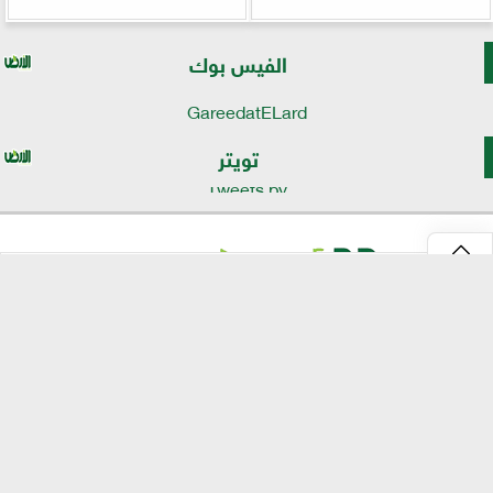
الفيس بوك
GareedatELard
تويتر
Tweets by
⇡
موقع الأرض
الرئيسية
الأخبار