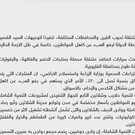
تنقلة تحوب القرى والمحافظات المختلفة، تنفيذا لتوجيهات السيد القصير
طة الدولة لرفع العبء عن كاهل المواطنين، خاصة في ظل الازمة الحالية
بثلاث سيارات كمنافذ متنقلة محملة بمنتجات الخضر والفاكهة، والبقوليات
نة طوخ بمحافظة القليوبية.
عات المحمية بوزارة الزراعة واستصلاح الاراضي، ان المنتجات التي يتم
طرحها من خلال الوزارة تقل عن مثيلاتها بالاسواق بنسبة تصل الى ٢٠٪، الأمر الذي يساهم في رفع العبء عن كاه
 من مشاكل التكدس والزحام، بالاسواق.
ية حلايب وشلاتين التابع للجهاز التنفيذى لمشروعات التنمية الشاملة
 للمواطنين بأسعار مخفضة في مدن وتوابع مدينة الشلاتين وأبو رماد،
املة ووادى الدبف بالشلاتين والتى تشمل أنشطته تشغيل اكثر من خمسين
وابونيك. وتنتج عدد كبير وكميات كبيرة من الطماطم والخيار والفلفل
اتين.
 التنمية الشاملة، إن وادى حوضين، يضم مجمع دواجن به عنبرين التسمين