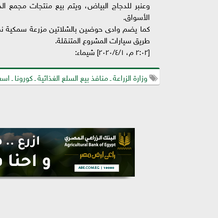
وعنبر للدجاج البياض، ويتم بيع منتجات مجمع ال
الأسواق.
كما يضم وادى حوضين بالشلاتين مزرعة سمكية نموذ
طريق سيارات المشروع المتنقلة.
[٢:٠٢ م، ٢٠٢٠/٤/١] شيماء:
وزارة الزراعة ـ منافذ بيع السلع الغذائية ـ كورونا ـ ا