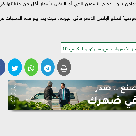
دواجن سواء دجاج التسمين الحي أو البيض بأسعار أقل من مثيلاتها في
حية لانتاج البلطى الاحمر فائق الجودة، حيث يتم بيع هذه المنتجات عن
سعار الخضروات ـ فيروس كورونا ـ كوفيد19