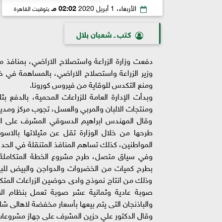
الأربعاء، 1 أبريل 2020
02:02 مـ
بتوقيت القاهرة
كتب ـ شعبان بلال
دفعت وزارة الزراعة واستصلاح الاراضي، بمنافذ م
وزير الزراعة واستصلاح الاراضي، بالمساهمة في خ
ومنع التكدس للوقاية من فيروس كورونا.
وبدأت الإدارة العامة للزراعات المحمية، بالدفع 
ومنتجات الالبان والمربي والعسل، تجوب مركز ومدي
وقال المهندس ابراهيم الدسوقي المشرف على الزرا
المواطنين، كذلك تساهم المنافذ المتنقلة في الحد
وفي سياق متصل، طرح مشروع الخطة المتكاملة لتنم
بطرح كميات من الخضروات والدواجن والبيض للبيع
وذلك من انتاج نموذج وادى حوضين الزراعات المتك
صوبة عادية وثمانية عشر صوبة تعمل بنظام الاك
والباذنجان التى يتم بيعها بأسعار مخفضة لاهالى شل
وقال الدكتور علي حزين المشرف على جهاز مشروعات