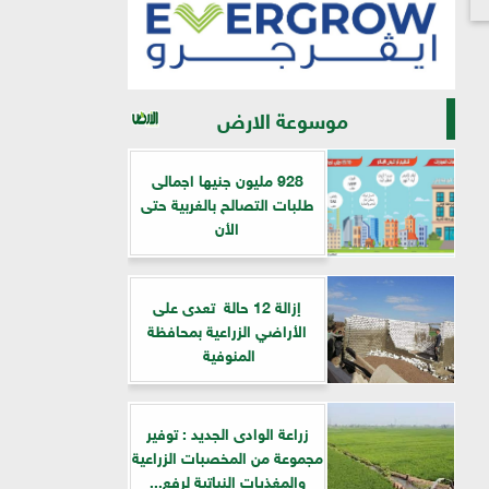
موسوعة الارض
928 مليون جنيها اجمالى
طلبات التصالح بالغربية حتى
الأن
إزالة 12 حالة تعدى على
الأراضي الزراعية بمحافظة
المنوفية
زراعة الوادى الجديد : توفير
مجموعة من المخصبات الزراعية
والمغذيات النباتية لرفع...