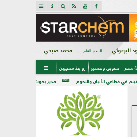
 البرغوثي
محمد صبحي
المدير العام
ة مصر
تسويق وتصدير
روابط منتجيين

ألبان واللحوم
مدير بحوث أمراض النباتات: التغيرات المناخي