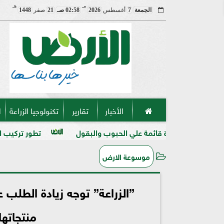
مـ
هـ
الجمعة
7
أغسطس
2026
02:58 صـ
21
صفر
1448
الأخبار
تقارير
تكنولوجيا الزراعة
ا
كرة قائمة علي الحبوب والبقول
تطور تركيب المنظفات والمطه
موسوعة الارض
”الزراعة” توجه زيادة الطلب عل
منتجاته