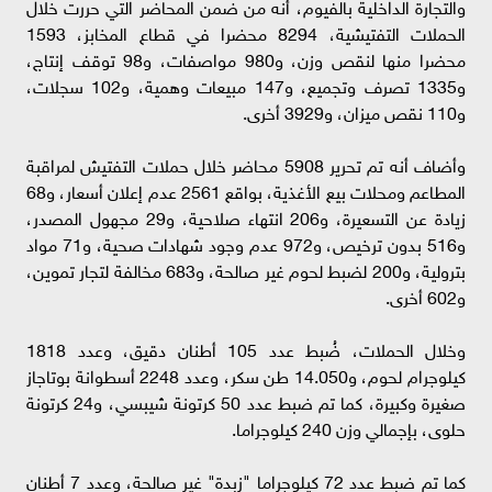
والتجارة الداخلية بالفيوم، أنه من ضمن المحاضر التي حررت خلال
الحملات التفتيشية، 8294 محضرا في قطاع المخابز، 1593
محضرا منها لنقص وزن، و980 مواصفات، و98 توقف إنتاج،
و1335 تصرف وتجميع، و147 مبيعات وهمية، و102 سجلات،
و110 نقص ميزان، و3929 أخرى.
وأضاف أنه تم تحرير 5908 محاضر خلال حملات التفتيش لمراقبة
المطاعم ومحلات بيع الأغذية، بواقع 2561 عدم إعلان أسعار، و68
زيادة عن التسعيرة، و206 انتهاء صلاحية، و29 مجهول المصدر،
و516 بدون ترخيص، و972 عدم وجود شهادات صحية، و71 مواد
بترولية، و200 لضبط لحوم غير صالحة، و683 مخالفة لتجار تموين،
و602 أخرى.
وخلال الحملات، ضُبط عدد 105 أطنان دقيق، وعدد 1818
كيلوجرام لحوم، و14.050 طن سكر، وعدد 2248 أسطوانة بوتاجاز
صغيرة وكبيرة، كما تم ضبط عدد 50 كرتونة شيبسي، و24 كرتونة
حلوى، بإجمالي وزن 240 كيلوجراما.
كما تم ضبط عدد 72 كيلوجراما "زبدة" غير صالحة، وعدد 7 أطنان