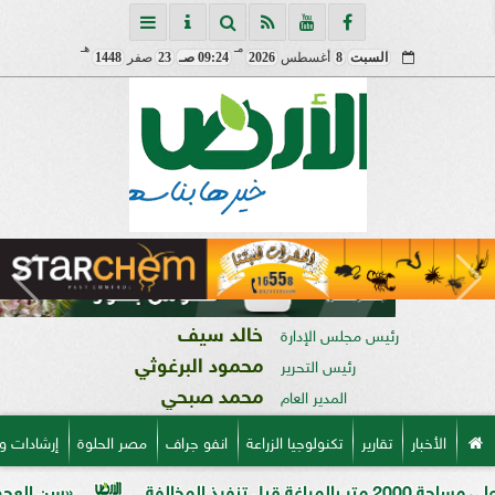
مـ
هـ
السبت
8
أغسطس
2026
09:24 صـ
23
صفر
1448
خالد سيف
رئيس مجلس الإدارة
محمود البرغوثي
رئيس التحرير
محمد صبحي
المدير العام
الأخبار
تقارير
تكنولوجيا الزراعة
انفو جراف
مصر الحلوة
إرشادات و
ة
«سن العجوز» في الذرة 