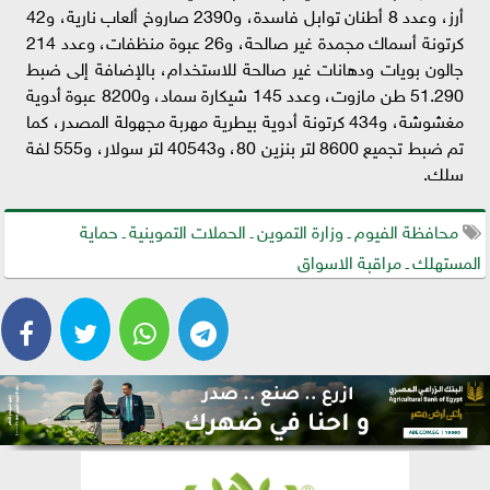
أرز، وعدد 8 أطنان توابل فاسدة، و2390 صاروخ ألعاب نارية، و42
كرتونة أسماك مجمدة غير صالحة، و26 عبوة منظفات، وعدد 214
جالون بويات ودهانات غير صالحة للاستخدام، بالإضافة إلى ضبط
51.290 طن مازوت، وعدد 145 شيكارة سماد، و8200 عبوة أدوية
مغشوشة، و434 كرتونة أدوية بيطرية مهربة مجهولة المصدر، كما
تم ضبط تجميع 8600 لتر بنزين 80، و40543 لتر سولار، و555 لفة
سلك.
محافظة الفيوم ـ وزارة التموين ـ الحملات التموينية ـ حماية
المستهلك ـ مراقبة الاسواق