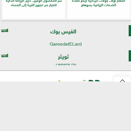
الفلاح أولًا.. جولات ميدانية لرفع كفاءة
سر المحصول الوفير.. دليل الزراعة الذكية
الخدمات الزراعية بسوهاج
للخيار من تجهيز التربة إلى الحصاد
الفيس بوك
GareedatELard
تويتر
Tweets by
⇡
موقع الأرض