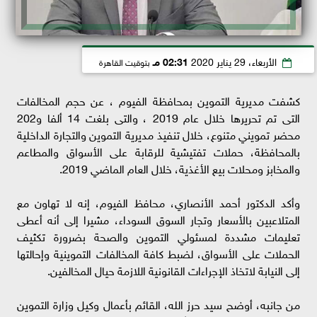
الأربعاء، 29 يناير 2020
02:31 مـ
بتوقيت القاهرة
كشفت مديرية التموين بمحافظة الفيوم ، عن حجم المخالفات
التى تم تحريرها خلال عام 2019 ، والتى بلغت 14 ألفا و202
محضر تمويني متنوع، خلال تنفيذ مديرية التموين والتجارة الداخلية
بالمحافظة، حملات تفتيشية للرقابة على الأسواق والمطاعم
والمخابز ومحلات بيع الأغذية، خلال العام الماضي 2019.
وأكد الدكتور أحمد الأنصاري، محافظ الفيوم، إنه لا تهاون مع
المتلاعبين بالأسعار وتجار السوق السوداء، مشيرا إلى أنه أعطى
تعليمات مشددة لمسئولي التموين والصحة بضرورة تكثيف
الحملات على الأسواق، لضبط كافة المخالفات التموينية وإحالتها
إلى النيابة لاتخاذ الإجراءات القانونية اللازمة حيال المخالفين.
من جانبه، أوضح سيد حرز الله، القائم بأعمال وكيل وزارة التموين