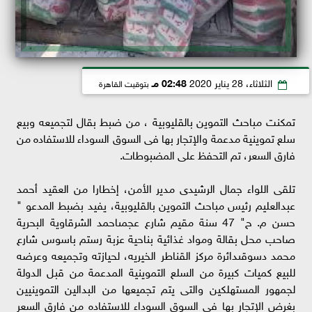
الثلاثاء، 28 يناير 2020
02:48 مـ
بتوقيت القاهرة
تمكنت مباحث التموين بالقليوبية ، من ضبط بقال لتجميعه وبيع
سلع تموينية مدعمة والإتجار بها فى السوق السوداء للاستفاده من
فارق السعر، تم التحفظ على المضبوطات.
تلقى اللواء جمال الرشيدى مدير الأمن، إخطارا من العقيد أحمد
عبدالعليم رئيس مباحث التموين بالقليوبية، يفيد بضبط المدعو "
حسن م. ح" 47 سنة مقيم شارع عجمىاحمد الشرقاوية البحرية
صاحب محل بقالة ومواد غذائية بناحية عزبة رستم باسوس شارع
محمد دسوقىدائرة مركز القناطر الخيريه، لحيازته وتجميعه وعرضه
للبيع كميات كبيرة من السلع التموينية المدعمة من قبل الدولة
لجمهور المستهلكين والتى يتم تجميعها من البدالين التموينيين
بغرض الإتجار بها فى السوق السوداء للاستفاده من فارق السعر