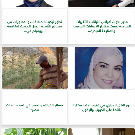
مدير بحوث أمراض النباتات: التغيرات
تطور تركيب المنظفات والمطهرات في
المناخية رفعت مخاطر الإصابات المرضية
مصانع الأغذية: الجيل الحديث لمكافحة
والمتابعة المبكرة...
البيوفيلم في...
دور البثق الحراري في تطوير أغذية مبتكرة
خسائر الفواكه والخضر في ذمة «مبيدات
قائمة علي الحبوب والبقول
مصر»