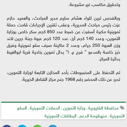
وتحقيق مكاسب غير مشروعة.
وبالفحص تبين للواء هشام سليم مدير المباحث، والعميد حازم
عزت رئيس مباحث المديرية، وعقب تقنين الإجراءات قامت حملة
تموينية مكبرة أسفرت عن ضبط عدد 850 كجم سكر خاص بوزارة
التموين، وعدد 140 كجم أرز، عدد 120 كجم عبوة جبنة جرين لاند
وزن العبوة 250 جرام، وعدد 2 ماكينة صرف سلع تموينية وفرق
خبز خاصة بالمدعو " فرج ع. ا" بدال تموين بناحية قرية ابوالغيط
بدائرة المركز.
تم التحفظ على المضبوطات بأحد المخازن التابعة لوزارة التموين،
تحرر عن ذلك المحضر رقم 1968 جنح مركز القناطر الخيرية.
محافظة القليوبية ـ وزارة التموين ـ الحملات التموينية ـ السلع
التموينية ـ منهظومة الدعم ـ البطاقات التموينية