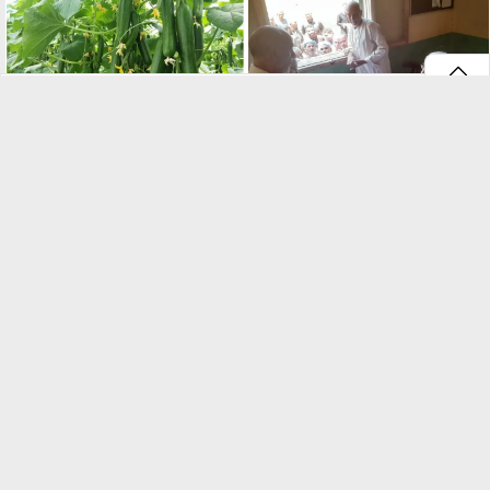
⇡
الفلاح أولًا.. جولات ميدانية لرفع كفاءة
سر المحصول الوفير.. دليل الزراعة الذكية
الخدمات الزراعية بسوهاج
للخيار من تجهيز التربة إلى الحصاد
الفيس بوك
GareedatELard
تويتر
Tweets by