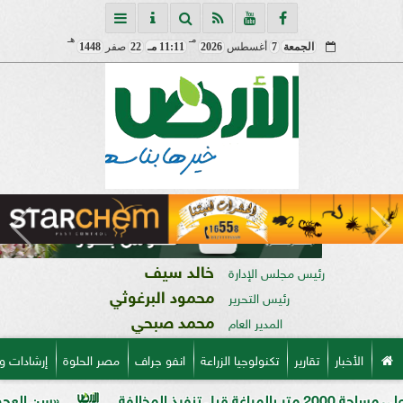
مـ
هـ
الجمعة
7
أغسطس
2026
11:11 مـ
22
صفر
1448
خالد سيف
رئيس مجلس الإدارة
محمود البرغوثي
رئيس التحرير
محمد صبحي
المدير العام
الأخبار
تقارير
تكنولوجيا الزراعة
انفو جراف
مصر الحلوة
إرشادات و
ة
«سن العجوز» في الذرة