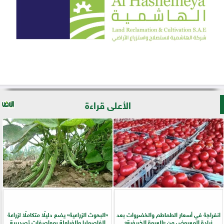
الأعلى قراءة
انفراجة في أسعار الطماطم والخضروات بعد
​«البحوث الزراعية» يضع دليلًا متكاملًا لزراعة
زيادة المعروض من «العروة الخريفية»
الفاصوليا والفراولة بمواصفات تصديرية