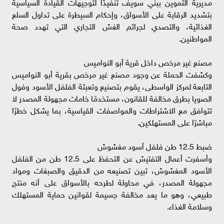
مديرية التموين ببني سويف تنفيذًا لتوجيهات القيادة السياسية
بتشديد الرقابة على الأسواق، وإحكام السيطرة على تداول السلع
الغذائية، والتصدي لجرائم الغش التجاري التي تهدد صحة
المواطنين.
مصنع غير مرخص داخل قرية أبو النواميس
وكشفت الحملة عن وجود مصنع غير مرخص بقرية أبو النواميس
التابعة لمركز الواسطى، يقوم بتصنيع وتعبئة الفلفل الأسود وفول
الصويا بطرق مخالفة للقانون، مستخدمًا خامات مجهولة المصدر لا
تتوافق مع الاشتراطات والمواصفات القياسية، بما يشكل خطرًا
مباشرًا على المستهلكين.
ضبط 12.5 طن فلفل أسود مغشوش
وأسفرت أعمال التفتيش عن التحفظ على 12.5 طن من الفلفل
الأسود المغشوش، تبين تصنيعه من الدقيق والصبغات ومواد
مجهولة المصدر، في محاولة لطرحه بالأسواق على أنه منتج
طبيعي، وهو ما يعد مخالفة جسيمة لقوانين حماية المستهلك
وسلامة الغذاء.