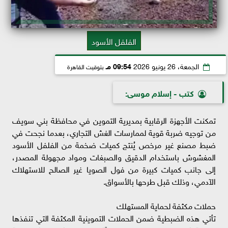
الفلفل الأسود
الجمعة، 26 يونيو 2026
09:54 مـ
بتوقيت القاهرة
كتب - إسلام موسى:
تمكنت الأجهزة الرقابية بمديرية التموين في محافظة بني سويف
من توجيه ضربة قوية لممارسات الغش التجاري، بعدما نجحت في
ضبط مصنع غير مرخص يُنتج كميات ضخمة من الفلفل الأسود
المغشوش باستخدام الدقيق والصبغات ومواد مجهولة المصدر،
إلى جانب كميات كبيرة من فول الصويا غير الصالح للاستهلاك
الآدمي، وذلك قبل طرحها بالأسواق.
حملات مكثفة لحماية المستهلك
تأتي هذه الضبطية ضمن الحملات التموينية المكثفة التي تنفذها