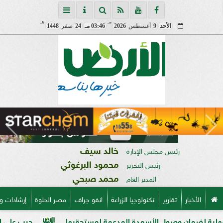
مـ
هـ
الأحد
9
أغسطس
2026
03:46 مـ
24
صفر
1448
خالد سيف
رئيس مجلس الإدارة
محمود البرغوثي
رئيس التحرير
محمد صبحي
المدير العام
الأخبار
تقارير
تكنولوجيا الزراعة
انفو جراف
مصر الحلوة
إرشادات و
ان وصول الأسمدة المدعمة لمستحقيها
حرب على السوق السودا