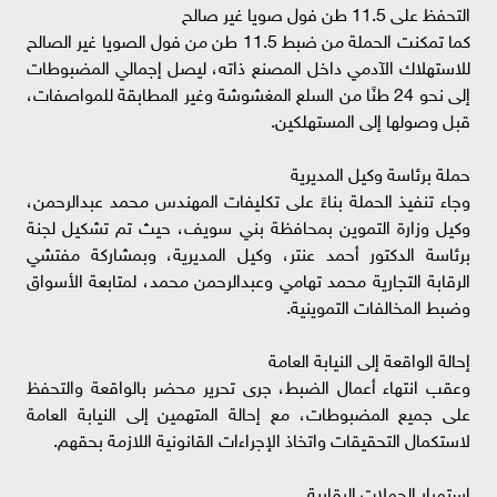
التحفظ على 11.5 طن فول صويا غير صالح
كما تمكنت الحملة من ضبط 11.5 طن من فول الصويا غير الصالح
للاستهلاك الآدمي داخل المصنع ذاته، ليصل إجمالي المضبوطات
إلى نحو 24 طنًا من السلع المغشوشة وغير المطابقة للمواصفات،
قبل وصولها إلى المستهلكين.
حملة برئاسة وكيل المديرية
وجاء تنفيذ الحملة بناءً على تكليفات المهندس محمد عبدالرحمن،
وكيل وزارة التموين بمحافظة بني سويف، حيث تم تشكيل لجنة
برئاسة الدكتور أحمد عنتر، وكيل المديرية، وبمشاركة مفتشي
الرقابة التجارية محمد تهامي وعبدالرحمن محمد، لمتابعة الأسواق
وضبط المخالفات التموينية.
إحالة الواقعة إلى النيابة العامة
وعقب انتهاء أعمال الضبط، جرى تحرير محضر بالواقعة والتحفظ
على جميع المضبوطات، مع إحالة المتهمين إلى النيابة العامة
لاستكمال التحقيقات واتخاذ الإجراءات القانونية اللازمة بحقهم.
استمرار الحملات الرقابية