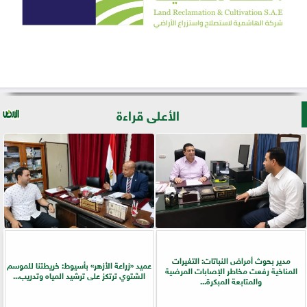
الأعلى قراءة
مدير بحوث أمراض النباتات: التغيرات
عميد «زراعة الأزهر» بأسيوط: خريطتنا للموسم
المناخية رفعت مخاطر الإصابات المرضية
الشتوي ترتكز على ترشيد المياه وتدريب...
والمتابعة المبكرة...