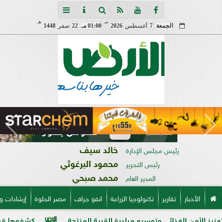
مـ
هـ
الجمعة
7
أغسطس
2026
01:00 مـ
22
صفر
1448
خالد سيف
رئيس مجلس الإدارة
محمود البرغوثي
رئيس التحرير
محمد صبحي
المدير العام
الأخبار
تقارير
تكنولوجيا الزراعة
انفو جراف
مصر الحلوة
إرشادات و
 وتوسيع مبادرة القرية المنتجة
كشفوها قبل الزراعة.. كيف أنق