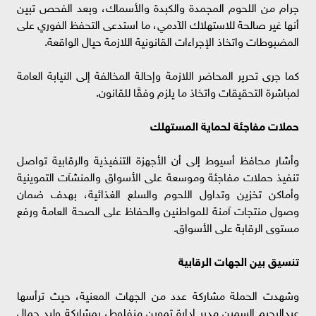
جرام من اللحوم المجمدة والكبدة والأسماك، وبعد الفحص تبين
أنها غير صالحة للاستهلاك الآدمي، ما استدعى التحفظ الفوري على
المضبوطات واتخاذ الإجراءات القانونية اللازمة حيال الواقعة.
كما جرى تحرير المحاضر اللازمة وإحالة المخالفة إلى النيابة العامة
لمباشرة التحقيقات واتخاذ ما يلزم وفقًا للقانون.
حملات مفاجئة لحماية المستهلك
وأشار محافظ أسيوط إلى أن الأجهزة التنفيذية والرقابية تواصل
تنفيذ حملات مفاجئة وموسعة على الأسواق والمنشآت التموينية
وأماكن تخزين وتداول اللحوم والسلع الغذائية، بهدف ضمان
وصول منتجات آمنة للمواطنين والحفاظ على الصحة العامة ورفع
مستوى الرقابة على الأسواق.
تنسيق بين الجهات الرقابية
وشهدت الحملة مشاركة عدد من الجهات المعنية، حيث ترأسها
عبدالرحيم السمين مدير إدارة تموين منفلوط، بمشاركة وليد جمال