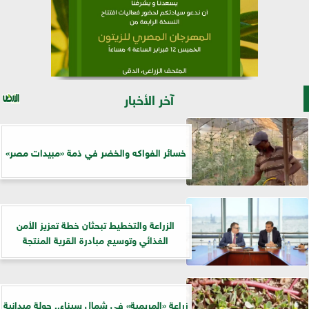
آخر الأخبار
خسائر الفواكه والخضر في ذمة «مبيدات مصر»
الزراعة والتخطيط تبحثان خطة تعزيز الأمن
الغذائي وتوسيع مبادرة القرية المنتجة
زراعة «المريمية» في شمال سيناء.. جولة ميدانية