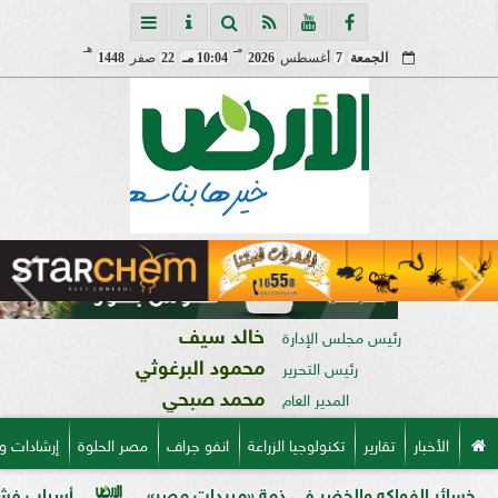
مـ
هـ
الجمعة
7
أغسطس
2026
10:04 مـ
22
صفر
1448
خالد سيف
رئيس مجلس الإدارة
محمود البرغوثي
رئيس التحرير
محمد صبحي
المدير العام
الأخبار
تقارير
تكنولوجيا الزراعة
انفو جراف
مصر الحلوة
إرشادات و
اكه والخضر في ذمة «مبيدات مصر»
أسباب فشل تحجيم الخوخ