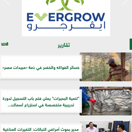
تقارير
خسائر الفواكه والخضر في ذمة «مبيدات مصر»
”تنمية البحيرات” يعلن فتح باب التسجيل لدورة
تدريبية متخصصة في استزراع أسماك...
مدير بحوث أمراض النباتات: التغيرات المناخية