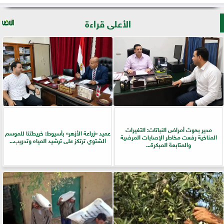
الأعلى قراءة
مدير بحوث أمراض النباتات: التغيرات
عميد «زراعة الأزهر» بأسيوط: خريطتنا للموسم
المناخية رفعت مخاطر الإصابات المرضية
الشتوي ترتكز على ترشيد المياه وتدريب...
والمتابعة المبكرة...