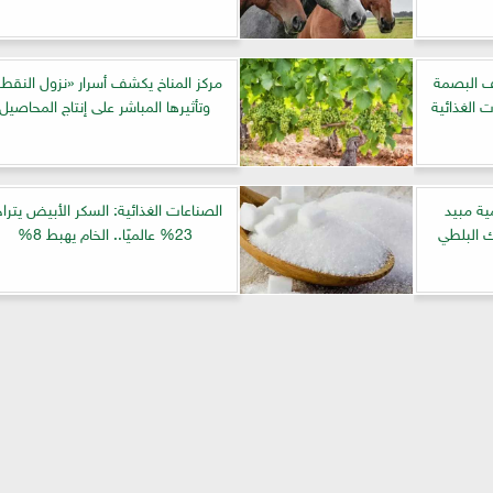
ف البصمة
مركز المناخ يكشف أسرار «نزول النقطة
 الغذائية
وتأثيرها المباشر على إنتاج المحاصيل
ة مبيد
الصناعات الغذائية: السكر الأبيض يترا
ك البلطي
23% عالميًا.. الخام يهبط 8%