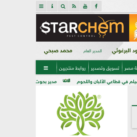
 البرغوثي
محمد صبحي
المدير العام
ة مصر
تسويق وتصدير
روابط منتجيين

لبان واللحوم
مدير بحوث أمراض النباتات: التغيرات المناخية 