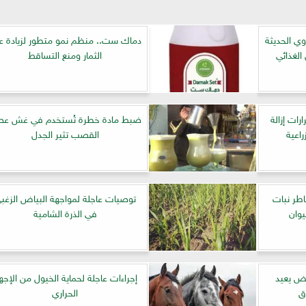
وي الحديثة
دماك ست.. منظم نمو متطور لزيادة ع
 الغذائي
الثمار ومنع التساقط
رات إزالة
ضبط مادة خطرة تُستخدم في غش عص
راعية
القصب تثير الجدل
طر نبات
توصيات عاجلة لمواجهة البياض الزغب
يوان
في الذرة الشامية
يض يعيد
إجراءات عاجلة لحماية الخيول من الإجها
ق
الحراري