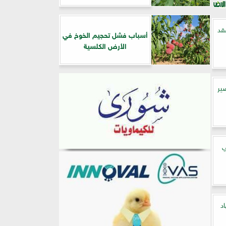
قد
أسباب فشل تحجيم الخوخ في
الأرض الكلسية
ير
ي
د