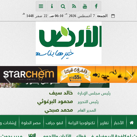
مـ
هـ
الجمعة
7
أغسطس
2026
06:10 صـ
22
صفر
1448
خالد سيف
رئيس مجلس الإدارة
محمود البرغوثي
رئيس التحرير
محمد صبحي
المدير العام
الأخبار
تقارير
تكنولوجيا الزراعة
انفو جراف
مصر الحلوة
إرشادات و
بيوفيلم في قطاعي الألبان واللحوم
مدير بحوث أمراض النباتا