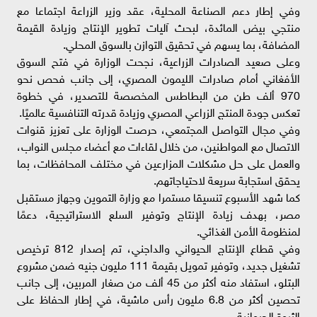
وفي إطار دعم الصناعة المحلية، عقد وزير الزراعة اجتماعا مع
منتجي بيض المائدة، لبحث آليات تطوير الإنتاج وزيادة القيمة
المضافة، بما يسهم في تحقيق التوازن بالسوق المحلي.
وعلى صعيد الصادرات الزراعية، نجحت الوزارة في فتح السوق
الأفغاني أمام صادرات الليمون المصري، إلى جانب فحص نحو
970 ألف طن من البطاطس المخصصة للتصدير، في خطوة
تعكس جودة المنتج الزراعي المصري وزيادة قدرته التنافسية عالميًا.
وفي مجال التواصل المجتمعي، حرصت الوزارة على تعزيز قنوات
الاتصال مع المواطنين، من خلال لقاءات مع أعضاء مجلس النواب،
والعمل على حل مشكلات المزارعين في مختلف المحافظات، بما
يحقق استجابة سريعة لاحتياجاتهم.
كما شهد الأسبوع تنسيقا مستمرا مع وزارة التموين وجهاز مستقبل
مصر، بهدف زيادة الإنتاج وتوفير السلع الاستراتيجية، دعمًا
لمنظومة الأمن الغذائي.
وفي قطاع الإنتاج الحيواني والداجني، تم إصدار 812 ترخيص
تشغيل جديد، وتوفير تمويل بقيمة 111 مليون جنيه ضمن مشروع
البتلو، استفاد منه أكثر من 45 ألف من صغار المربين، إلى جانب
تحصين أكثر من 6.8 مليون رأس ماشية، في إطار الحفاظ على
الثروة الحيوانية.