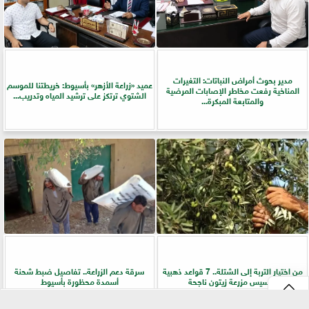
مدير بحوث أمراض النباتات: التغيرات
عميد «زراعة الأزهر» بأسيوط: خريطتنا للموسم
المناخية رفعت مخاطر الإصابات المرضية
الشتوي ترتكز على ترشيد المياه وتدريب...
والمتابعة المبكرة...
من اختيار التربة إلى الشتلة.. 7 قواعد ذهبية
سرقة دعم الزراعة.. تفاصيل ضبط شحنة
لتأسيس مزرعة زيتون ناجحة
أسمدة محظورة بأسيوط