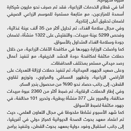
أما في قطاع الخدمات الزراعية، فقد تم صرف نحو مليون شيكارة
أسمدة للمزارعين، مع متابعة مستمرة للموسم الزراعي الصيفي
لضمان تحقيق أعلى إنتاجية.
وفي مجال سلامة الغذاء، تم تحليل أكثر من 35 ألف عينة غذائية،
وفحص 5299 عينة مبيدات، والتفتيش على 1322 منشأة، لضمان
جودة وسلامة الغذاء المتداول بالأسواق.
كما واصلت الوزارة جهودها في مكافحة الآفات الزراعية، من خلال
حملات مكثفة لمكافحة دودة الحشد الخريفية، مع تنفيذ أعمال
رصد ميداني مستمر بمختلف المحافظات.
وعلى صعيد الجهود الميدانية، تم تنفيذ حملات لإزالة التعديات على
الأراضي الزراعية، وتطهير المساقي والمراوي، وتوزيع تقاوي
القطن، إلى جانب حصاد نحو 90% من محصول بنجر السكر.
وفي إطار الحملات الرقابية، تم ضبط أكثر من 2360 عبوة مبيدات
مخالفة، والمرور على 377 منشأة بيطرية، وتحرير 101 مخالفة، في
جهود مكثفة لضبط الأسواق.
كما شهد الأسبوع نشاطا ملحوظا في مجال التعاون العلمي، حيث
تم اعتماد معهد بحوث الصحة الحيوانية كمركز دولي في أفريقيا،
إلى جانب استقبال وفود دولية بمعهد بحوث القطن، وتنفيذ برامج