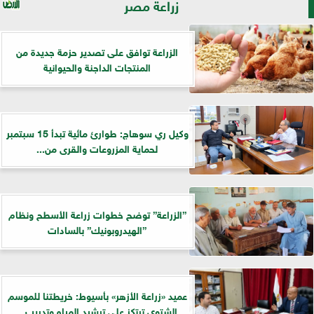
زراعة مصر
الزراعة توافق على تصدير حزمة جديدة من
المنتجات الداجنة والحيوانية
وكيل ري سوهاج: طوارئ مائية تبدأ 15 سبتمبر
لحماية المزروعات والقرى من...
”الزراعة” توضح خطوات زراعة الأسطح ونظام
”الهيدروبونيك” بالسادات
عميد «زراعة الأزهر» بأسيوط: خريطتنا للموسم
الشتوي ترتكز على ترشيد المياه وتدريب...