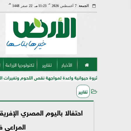
مـ
هـ
الجمعة
7
أغسطس
2026
11:23 مـ
22
صفر
1448
الأخبار
تقارير
تكنولوجيا الزراعة
ا
انية واعدة لمواجهة نقص اللحوم وتغيرات المناخ في مصر
إحباط ت
تقارير
احتفالا باليوم المصري الإفري
المراعي ف