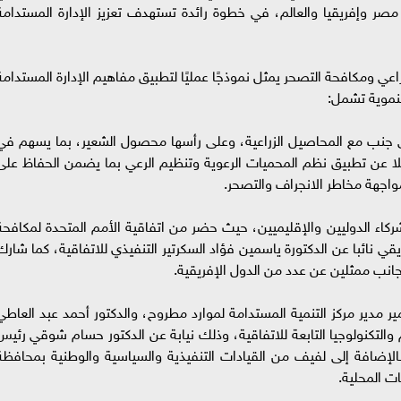
مصر وإفريقيا والعالم، في خطوة رائدة تستهدف تعزيز الإدارة المستدامة
عي ومكافحة التصحر يمثل نموذجًا عمليًا لتطبيق مفاهيم الإدارة المستدامة
تنموية تشمل:
 إلى جنب مع المحاصيل الزراعية، وعلى رأسها محصول الشعير، بما يسهم في
فضلا عن تطبيق نظم المحميات الرعوية وتنظيم الرعي بما يضمن الحفاظ على
مواجهة مخاطر الانجراف والتصحر.
اء الدوليين والإقليميين، حيث حضر من اتفاقية الأمم المتحدة لمكافحة
سق الإفريقي نائبا عن الدكتورة ياسمين فؤاد السكرتير التنفيذي للاتفاقية، كما شارك
 جانب ممثلين عن عدد من الدول الإفريقية.
مدير مركز التنمية المستدامة لموارد مطروح، والدكتور أحمد عبد العاطي
التكنولوجيا التابعة للاتفاقية، وذلك نيابة عن الدكتور حسام شوقي رئيس
الإضافة إلى لفيف من القيادات التنفيذية والسياسية والوطنية بمحافظة
ت المحلية.