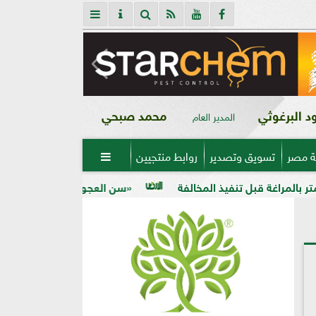
 البرغوثي
محمد صبحي
المدير العام
ة مصر
تسويق وتصدير
روابط منتجيين

«سن العجوز» في الذرة الشامية.. لماذا تظهر الحبوب ناقصة