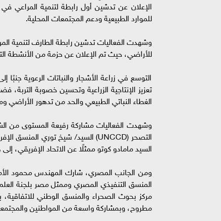
الإعلان عن تدشين أول رابطة لتنمية المراعي في 
للموارد الطبيعية ودعم المجتمعات المحلية.
وشهدت الفعاليات تدشين رابطة الطارف لتنمية المرا
للأراضي، حيث تم الإعلان عن حزمة من الأنشطة ال
التوسع في زراعة الأشجار والنباتات الرعوية جنبًا
تعزيز الإنتاجية الزراعية وتحسين خصوبة التربة، 
الغطاء النباتي الطبيعي والحد من تدهور الأراضي و
وشهدت الفعاليات مشاركة رفيعة المستوى من الشرك
التصحر (UNCCD) السيد/ شيخ توري المن
السيد مامادو كوتو ممثلًا عن الاتحاد الإفريقي، إلى
ومن الجانب المصري، شارك المهندس محمود الأمير 
المنسق التنفيذي المصري وممثل مصر بلجنة العلم و
مركز بحوث الصحراء والمنسق الوطني للاتفاقية، ب
مطروح، وبمشاركة واسعة من المواطنين والمجتمعا