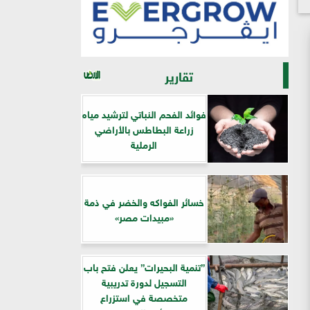
تقارير
فوائد الفحم النباتي لترشيد مياه
زراعة البطاطس بالأراضي
الرملية
خسائر الفواكه والخضر في ذمة
«مبيدات مصر»
”تنمية البحيرات” يعلن فتح باب
التسجيل لدورة تدريبية
متخصصة في استزراع