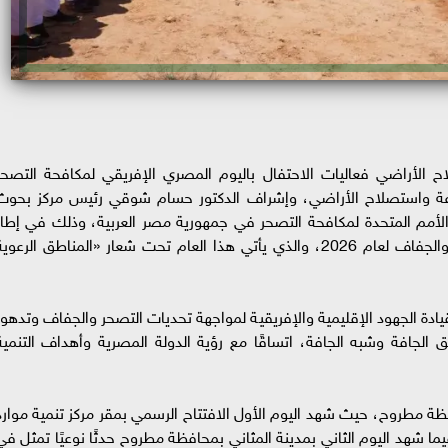
ح الأراضي فعاليات الاحتفال باليوم المصري الإفريقي لمكافحة التصحر
زراعة واستصلاح الأراضي، وإشراف الدكتور حسام شوقي رئيس مركز بحوث
الأمم المتحدة لمكافحة التصحر في جمهورية مصر العربية، وذلك في إطار
الاحتفال العالمي باليوم العالمي لمكافحة التصحر والجفاف لعام 2026، والذي يأتي هذا العام تحت شعار «المناطق الرعوي
ادة الجهود الإقليمية والإفريقية لمواجهة تحديات التصحر والجفاف وتدهور
ق الجافة وشبه الجافة، اتساقًا مع رؤية الدولة المصرية وأهداف التنمية
ة مطروح، حيث شهد اليوم الأول الافتتاح الرسمي بمقر مركز تنمية موارد
ومشروعي برايد (PRIDE) وإيفاد (IFAD)، فيما شهد اليوم الثاني بمدينة المثاني بمحافظة مطروح حدثًا نوعيًا تمثل ف