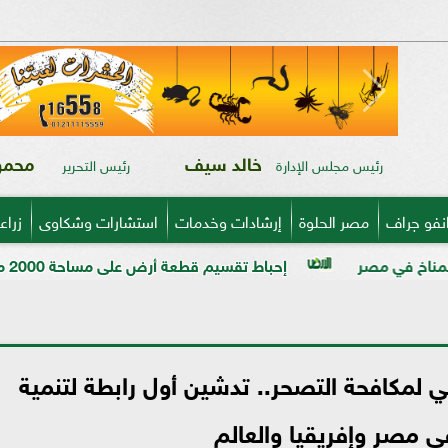
خالد سيف
محمود
رئيس مجلس الإدارة
رئيس التحرير
نفو جراف
مصر الحلوة
إرشادات وخدمات
استشارات وشكاوى
زراع
قسيم قطعة أرض على مساحة 2000 متر بالمراغة قبل تنفيذ المخالفة
قي لمكافحة التصحر.. تدشين أول رابطة لتنمية
ي مصر وإفريقيا والعالم