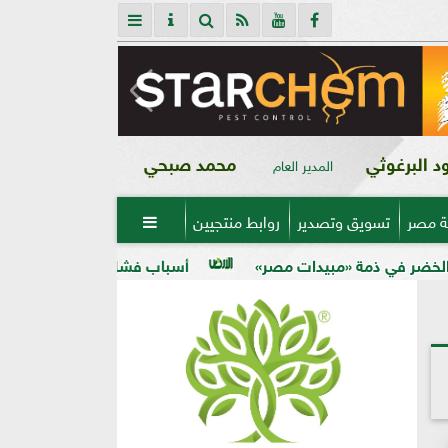
 البرغوثي
محمد صبحي
المدير العام
ة مصر
تسويق وتصدير
روابط منتجيين

ت مصر»
أسباب فشل تحجيم الخوخ في الأرض الكلسية