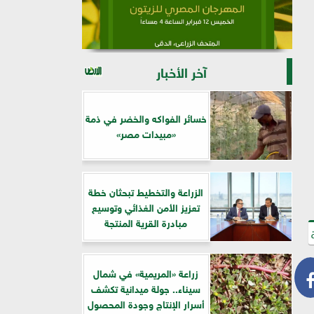
آخر الأخبار
خسائر الفواكه والخضر في ذمة
«مبيدات مصر»
الزراعة والتخطيط تبحثان خطة
تعزيز الأمن الغذائي وتوسيع
مبادرة القرية المنتجة
زراعة «المريمية» في شمال
سيناء.. جولة ميدانية تكشف
أسرار الإنتاج وجودة المحصول