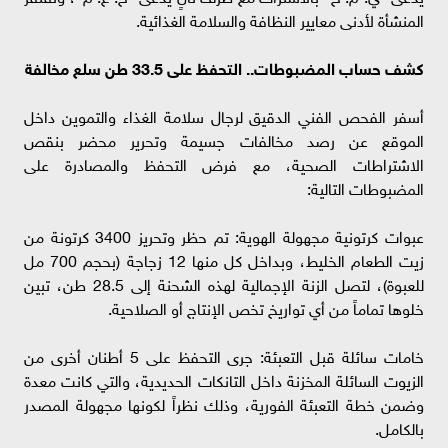
المنشأة لأدنى معايير النظافة والسلامة الغذائية.
كشف حساب المضبوطات.. التحفظ على 33.5 طن سلع مخالفة
أسفر الفحص الفني الدقيق لرجال سلامة الغذاء والتموين داخل
الموقع عن رصد مخالفات جسيمة وتحرير محضر بنقص
الاشتراطات الصحية، مع فرض التحفظ والمصادرة على
المضبوطات التالية:
عبوات كرتونية مجهولة الهوية: تم حظر وتحريز 3400 كرتونة من
زيت الطعام الخليط، وبداخل كل منها 12 زجاجة (بحجم 700 مل
للعبوة)، لتصل الزنة الإجمالية لهذه الشحنة إلى 28.5 طن، تبين
خلوها تماماً من أي تواريخ تخص الإنتاج أو الصلاحية.
خامات سائلة قبل التعبئة: جرى التحفظ على 5 أطنان أخرى من
الزيوت السائلة المخزنة داخل التانكات الحديدية، والتي كانت معدة
وضمن خطة التعبئة الفورية، وذلك نظراً لكونها مجهولة المصدر
بالكامل.