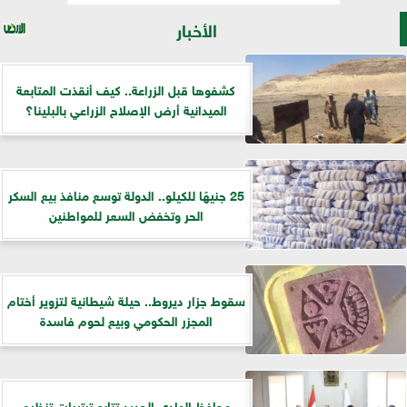
الأخبار
كشفوها قبل الزراعة.. كيف أنقذت المتابعة
الميدانية أرض الإصلاح الزراعي بالبلينا؟
25 جنيهًا للكيلو.. الدولة توسع منافذ بيع السكر
الحر وتخفض السعر للمواطنين
سقوط جزار ديروط.. حيلة شيطانية لتزوير أختام
المجزر الحكومي وبيع لحوم فاسدة
​محافظ الوادي الجديد تتابع ترتيبات تنظيم