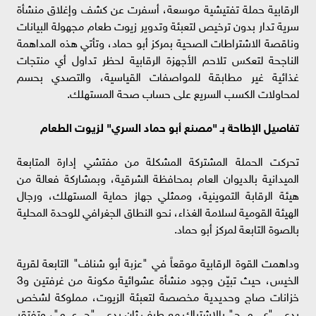
الرقابية حملة تفتيشية موسعة، أسفرت عن كشف وإغلاق منشأة
سرية تدار بدون ترخيص لتعبئة وتدوير زيوت طعام مجهولة البيانات
وناقصة الاشتراطات الصحية بمركز أبو حماد، وتأتي هذه المداهمة
الناجحة لتعكس تلاحم الأجهزة الرقابية لحظر تداول أي منتجات
غذائية غير مطابقة للمواصفات القياسية، والتصدي بحسم
لمحاولات الكسب السريع على حساب صحة المستهلك.
تفاصيل الإطاحة بـ "مصنع أبو حماد السري" لزيوت الطعام
تحركت الحملة المشتركة المشكلة من مفتشي إدارة المتابعة
الميدانية بالديوان العام بمحافظة الشرقية، وبمشاركة فعالة من
هيئة الرقابة التموينية، وممثلي جهاز حماية المستهلك، ورجال
الهيئة القومية لسلامة الغذاء، نحو النطاق الجغرافي للوحدة المحلية
بالصوة التابعة لمركز أبو حماد.
وداهمت القوة الرقابية موقعاً في "عزبة أبو شناف" التابعة لقرية
الخيس، حيث تبيّن وجود منشأة عشوائية مكونة من غرفتين و3
خزانات صاج وحديدية مخصصة لتعبئة الزيوت، مملوكة لشخص
يدعى "ي. م. ح" بالاشتراك مع طرف ثانٍ يدعى "ح. ع. م"، وتفتقر