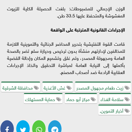
الوزن الإجمالي للمضبوطات: بلغت الحصيلة الكلية للزيوت
المغشوشة والمتحفظ عليها 33.5 طن.
الإجراءات القانونية المترتبة على الواقعة
قامت القوة التفتيشية بتحرير المحاضر الجنائية والتموينية اللازمة
للمخالفين لإدارتهم منشأة بدون ترخيص وحيازة سلع تضر بالصحة
العامة ومجهولة المصدر، وتم غلق وتشميع المكان وإحالة القضية
بأكملها إلى النيابة العامة لمباشرة التحقيق واتخاذ الإجراءات
العقابية الرادعة ضد أصحاب المصنع.
زيت طعام مجهول المصدر
غش الأغذية
محافظة الشرقية
سلامة الغذاء
مركز أبو حماد
حماية المستهلك
أخبار التموين.