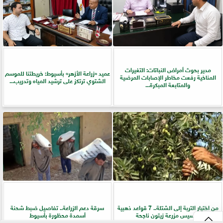
مدير بحوث أمراض النباتات: التغيرات
عميد «زراعة الأزهر» بأسيوط: خريطتنا للموسم
المناخية رفعت مخاطر الإصابات المرضية
الشتوي ترتكز على ترشيد المياه وتدريب...
والمتابعة المبكرة...
من اختيار التربة إلى الشتلة.. 7 قواعد ذهبية
سرقة دعم الزراعة.. تفاصيل ضبط شحنة
لتأسيس مزرعة زيتون ناجحة
أسمدة محظورة بأسيوط