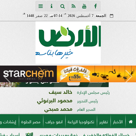
مـ
هـ
الجمعة
7
أغسطس
2026
07:14 مـ
22
صفر
1448
خالد سيف
رئيس مجلس الإدارة
محمود البرغوثي
رئيس التحرير
محمد صبحي
المدير العام
الأخبار
تقارير
تكنولوجيا الزراعة
انفو جراف
مصر الحلوة
إرشادات و
اكه والخضر في ذمة «مبيدات مصر»
أسباب فشل تحجيم الخوخ