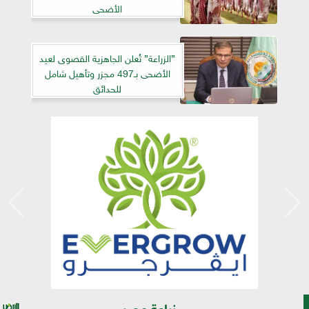
الأضحى
”الزراعة” تُعلن الجاهزية القصوى لعيد
الأضحى بـ497 مجزر وتأهيل شامل
للحدائق
زراعة مصر