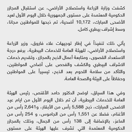
كشفت وزارة الزراعة واستصلاح الأراضي، عن استقبال المجازر
الحكومية المعتمدة على مستوى الجمهورية خلال اليوم الأول لعيد
الأضحى المبارك، 10,172 أضحية، تم ذبحها للمواطنين مجانا،
وسط إشراف بيطري كامل.
يأتي ذلك تنفيذاً في إطار توجيهات علاء فاروق، وزير الزراعة
واستصلاح الأراضي، للهيئة العامة للخدمات البيطرية، برفع درجة
الاستعداد القصوى، ومتابعة أعمال الذبح بالمجازر، وتقديم خدمات
الاشراف البيطري والكشف والفحص على أضاحي المواطنين،
والتأكد من سلامة اللحوم بعد الذبح، تيسيراً على المواطنين
وحفاظاً على البيئة والصحة العامة.
وفي هذا السياق، اوضح الدكتور حامد الأقنص، رئيس الهيئة
العامة للخدمات البيطرية، أن تم خلال اليوم الأول من ايام عيد
الاضحى المبارك، ذبح 5,588 رأس من الأبقار، و2,641 رأس من
الأغنام، فضلا عن 1,551 رأس من الجاموس، و 254 رأس من
الماعز، بالإضافة إلى 138 رأس من الجمال، وذلك بالمجازر
الحكومية المعتمدة التي تشرف عليها الهيئة على مستوى