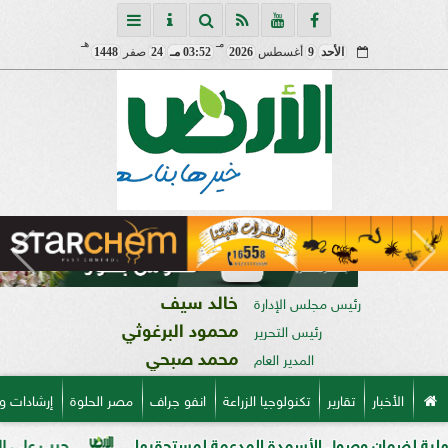
مـ
هـ
الأحد
9
أغسطس
2026
03:52 مـ
24
صفر
1448
خالد سيف
رئيس مجلس الإدارة
محمود البرغوثي
رئيس التحرير
محمد صبحي
المدير العام
الأخبار
تقارير
تكنولوجيا الزراعة
انفو جراف
مصر الحلوة
إرشادات و
ن وصول الأسمدة المدعمة لمستحقيها
حرب على السوق السوداء