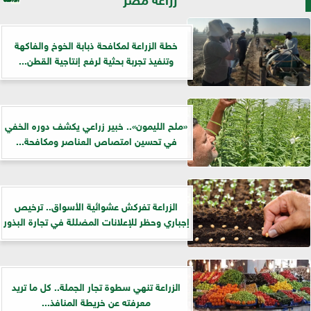
خطة الزراعة لمكافحة ذبابة الخوخ والفاكهة
وتنفيذ تجربة بحثية لرفع إنتاجية القطن...
«ملح الليمون».. خبير زراعي يكشف دوره الخفي
في تحسين امتصاص العناصر ومكافحة...
الزراعة تفركش عشوائية الأسواق.. ترخيص
إجباري وحظر للإعلانات المضللة في تجارة البذور
الزراعة تنهي سطوة تجار الجملة.. كل ما تريد
معرفته عن خريطة المنافذ...