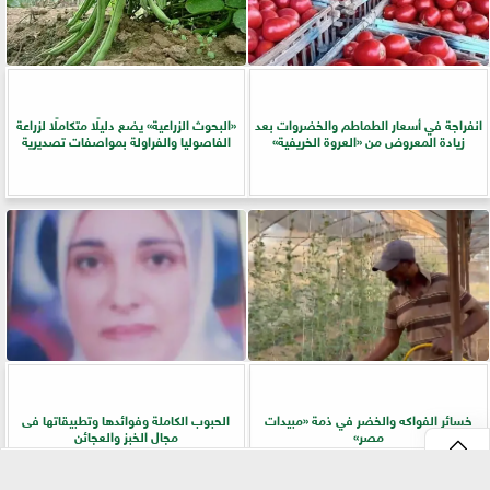
انفراجة في أسعار الطماطم والخضروات بعد
​«البحوث الزراعية» يضع دليلًا متكاملًا لزراعة
زيادة المعروض من «العروة الخريفية»
الفاصوليا والفراولة بمواصفات تصديرية
خسائر الفواكه والخضر في ذمة «مبيدات
الحبوب الكاملة وفوائدها وتطبيقاتها فى
مصر»
مجال الخبز والعجائن