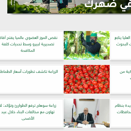
عليا يتابع
نقص الموز العضوي عالميا يفتح آفاقا
 البحوث
تصديرية لبيرو وسط تحديات كلفة
المكافحة
ية من
الزراعة تكشف تطورات أسعار الطماط
دة بنظام
زراعة سوهاج ترفع الطوارئ وتؤكد: لا
لمحافظات
تهاون مع مخالفات البناء خلال عيد
الأضحى