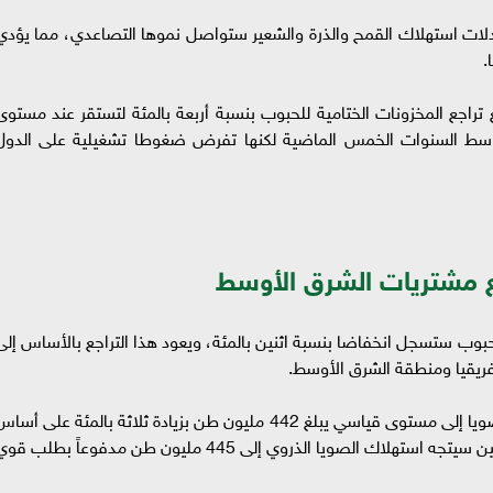
عدلات استهلاك القمح والذرة والشعير ستواصل نموها التصاعدي، مما يؤدي
.
تراجع المخزونات الختامية للحبوب بنسبة أربعة بالمئة لتستقر عند مستوى
وسط السنوات الخمس الماضية لكنها تفرض ضغوطا تشغيلية على الدول
ع مشتريات الشرق الأوسط
الحبوب ستسجل انخفاضا بنسبة اثنين بالمئة، ويعود هذا التراجع بالأساس إلى
ريقيا ومنطقة الشرق الأوسط.
وفي المقابل، رفع المجلس توقعاته لإنتاج فول الصويا إلى مستوى قياسي يبلغ 442 مليون طن بزيادة ثلاثة بالمئة على أس
سنوي بفضل وفرة محاصيل الدول الرئيسية، في حين سيتجه استهلاك الصويا الذروي إلى 445 مليون طن مدفوعاً بطلب 