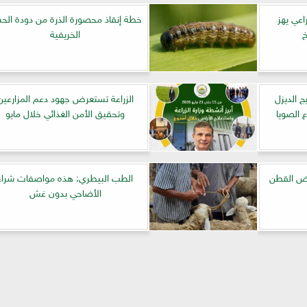
اعي يهز
خطة إنقاذ محصورة الذرة من دودة الح
خ
الخريفية
يج الديزل
الزراعة تستعرض جهود دعم المزارعين
وتحقيق الأمن الغذائي خلال مايو
رض القطن
الطب البيطري: هذه مواصفات شراء
الأضاحي بدون غش