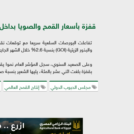
قفزة بأسعار القمح والصويا بداخل 
تفاعلت البورصات السلعية سريعا مع توقعات ن
والبذور الزيتية (GOI) بنسبة 2.6% خلال الشهر الجاري، وكان القمح الرابح الأكبر بنمو سعري بلغ 4.2%.
وعلى الصعيد السنوي، سجل المؤشر العام نموا يقتر
بقفزة بلغت اثني عشر بالمئة، يليها الشعير بنسبة ص
مجلس الحبوب الدولي
إنتاج القمح العالمي