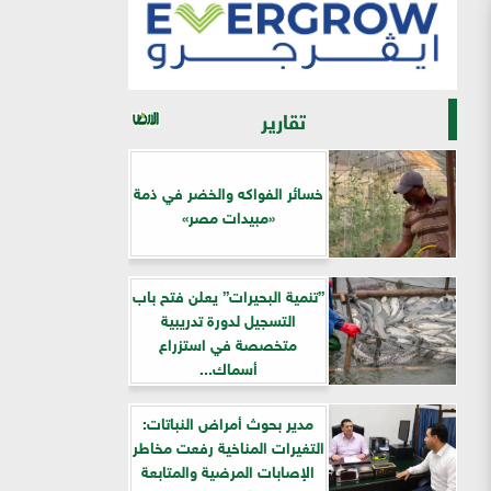
تقارير
خسائر الفواكه والخضر في ذمة
«مبيدات مصر»
”تنمية البحيرات” يعلن فتح باب
التسجيل لدورة تدريبية
متخصصة في استزراع
أسماك...
مدير بحوث أمراض النباتات:
التغيرات المناخية رفعت مخاطر
الإصابات المرضية والمتابعة