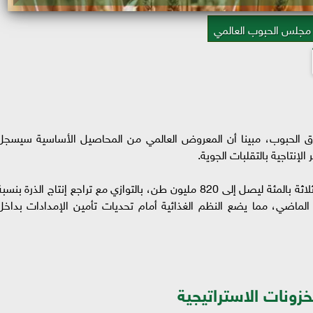
مجلس الحبوب العالمي
ق الحبوب، مبينا أن المعروض العالمي من المحاصيل الأساسية سيسجل
لإنتاجية بالتقلبات الجوية.
وتوقع التقرير انخفاض إنتاج القمح العالمي بنسبة ثلاثة بالمئة ليصل إلى 820 مليون طن، بالتوازي مع تراجع إنتاج الذرة بنس
 مقارنة بالموسم الماضي، مما يضع النظم الغذائية أمام تحديات تأمين الإمدادات بداخل
زونات الاستراتيجية