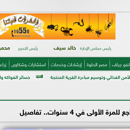
خالد سيف
محمود
رئيس مجلس الإدارة
رئيس التحرير
نفو جراف
مصر الحلوة
إرشادات وخدمات
استشارات وشكاوى
زراع
 مبادرة القرية المنتجة
خسائر الفواكه والخضر في ذمة «مبي
 الأولى في 4 سنوات.. تفاصيل