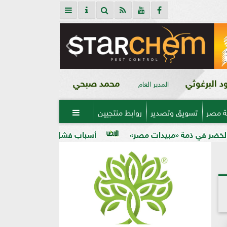
 البرغوثي
محمد صبحي
المدير العام
ة مصر
تسويق وتصدير
روابط منتجيين

دات مصر»
أسباب فشل تحجيم الخوخ في الأرض الكلسية