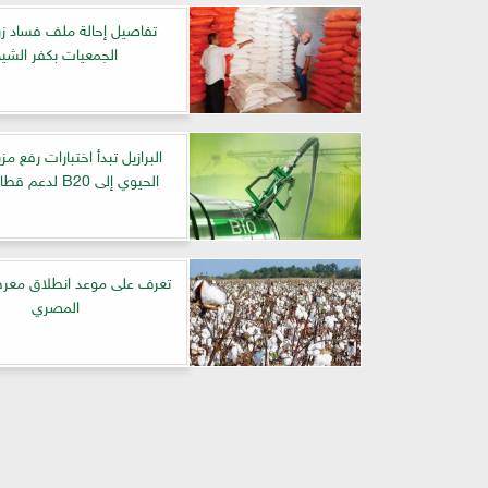
تفاصيل إحالة ملف فساد زر
الجمعيات بكفر الشي
البرازيل تبدأ اختبارات رفع مز
الحيوي إلى B20 لدعم قطاع الصويا
تعرف على موعد انطلاق مع
المصري