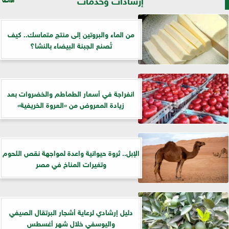
من الماء والبروتين إلى منتج متماسك.. كيف
تُصنع الجبنة البيضاء بالنشا؟
انفراجة في أسعار الطماطم والخضروات بعد
زيادة المعروض من «العروة الخريفية»
الإبل.. ثروة حيوانية واعدة لمواجهة نقص اللحوم
وتغيرات المناخ في مصر
دليل إرشادي لرعاية أشجار البرتقال الصيفي
واليوسفي خلال شهر أغسطس