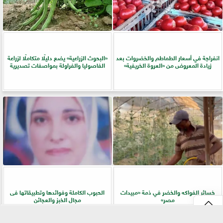
انفراجة في أسعار الطماطم والخضروات بعد
​«البحوث الزراعية» يضع دليلًا متكاملًا لزراعة
زيادة المعروض من «العروة الخريفية»
الفاصوليا والفراولة بمواصفات تصديرية
خسائر الفواكه والخضر في ذمة «مبيدات
الحبوب الكاملة وفوائدها وتطبيقاتها فى
مصر»
مجال الخبز والعجائن