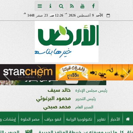
مـ
هـ
الأحد
9
أغسطس
2026
12:26 صـ
23
صفر
1448
خالد سيف
رئيس مجلس الإدارة
محمود البرغوثي
رئيس التحرير
محمد صبحي
المدير العام
الأخبار
تقارير
تكنولوجيا الزراعة
انفو جراف
مصر الحلوة
إرشادات و
يد معرفته عن خريطة المنافذ الجديدة
الحبوب الكاملة وفوائدها