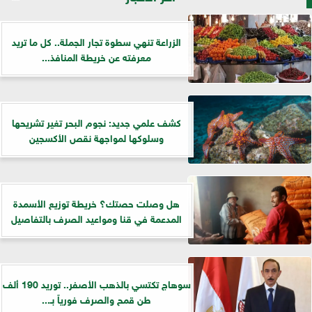
الزراعة تنهي سطوة تجار الجملة.. كل ما تريد
معرفته عن خريطة المنافذ...
كشف علمي جديد: نجوم البحر تغير تشريحها
وسلوكها لمواجهة نقص الأكسجين
هل وصلت حصتك؟ خريطة توزيع الأسمدة
المدعمة في قنا ومواعيد الصرف بالتفاصيل
سوهاج تكتسي بالذهب الأصفر.. توريد 190 ألف
طن قمح والصرف فورياً بـ...