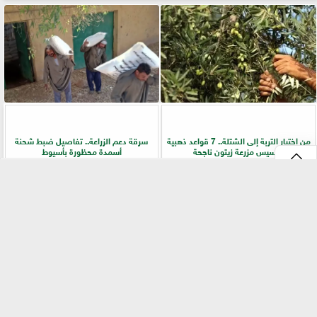
من اختيار التربة إلى الشتلة.. 7 قواعد ذهبية
سرقة دعم الزراعة.. تفاصيل ضبط شحنة
لتأسيس مزرعة زيتون ناجحة
أسمدة محظورة بأسيوط
⇡