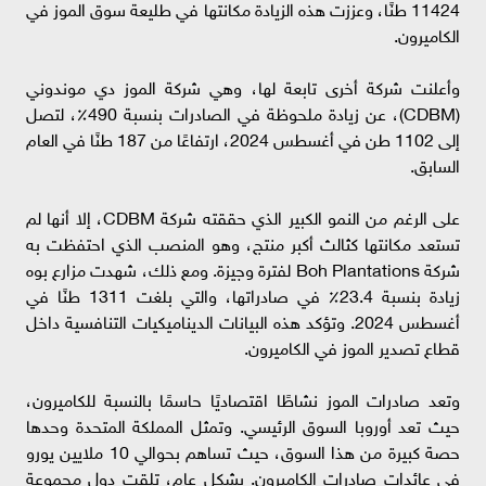
11424 طنًا، وعززت هذه الزيادة مكانتها في طليعة سوق الموز في
الكاميرون.
وأعلنت شركة أخرى تابعة لها، وهي شركة الموز دي موندوني
(CDBM)، عن زيادة ملحوظة في الصادرات بنسبة 490٪، لتصل
إلى 1102 طن في أغسطس 2024، ارتفاعًا من 187 طنًا في العام
السابق.
على الرغم من النمو الكبير الذي حققته شركة CDBM، إلا أنها لم
تستعد مكانتها كثالث أكبر منتج، وهو المنصب الذي احتفظت به
شركة Boh Plantations لفترة وجيزة. ومع ذلك، شهدت مزارع بوه
زيادة بنسبة 23.4٪ في صادراتها، والتي بلغت 1311 طنًا في
أغسطس 2024. وتؤكد هذه البيانات الديناميكيات التنافسية داخل
قطاع تصدير الموز في الكاميرون.
وتعد صادرات الموز نشاطًا اقتصاديًا حاسمًا بالنسبة للكاميرون،
حيث تعد أوروبا السوق الرئيسي. وتمثل المملكة المتحدة وحدها
حصة كبيرة من هذا السوق، حيث تساهم بحوالي 10 ملايين يورو
في عائدات صادرات الكاميرون. بشكل عام، تلقت دول مجموعة