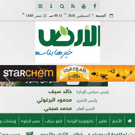
مـ
هـ
الجمعة
7
أغسطس
2026
09:31 صـ
22
صفر
1448
خالد سيف
رئيس مجلس الإدارة
محمود البرغوثي
رئيس التحرير
محمد صبحي
المدير العام
الأخبار
تقارير
تكنولوجيا الزراعة
انفو جراف
مصر الحلوة
إرشادات و
لبيوفيلم في قطاعي الألبان واللحوم
مدير بحوث أمراض النبات