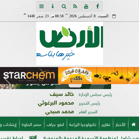
مـ
هـ
السبت
8
أغسطس
2026
08:58 مـ
23
صفر
1448
خالد سيف
رئيس مجلس الإدارة
محمود البرغوثي
رئيس التحرير
محمد صبحي
المدير العام
الأخبار
تقارير
تكنولوجيا الزراعة
انفو جراف
مصر الحلوة
إرشادات و
ومة الأسمدة المدعمة بالمنوفية
إحباط تقسيم قطعة أرض على مساحة 2000 متر بالم