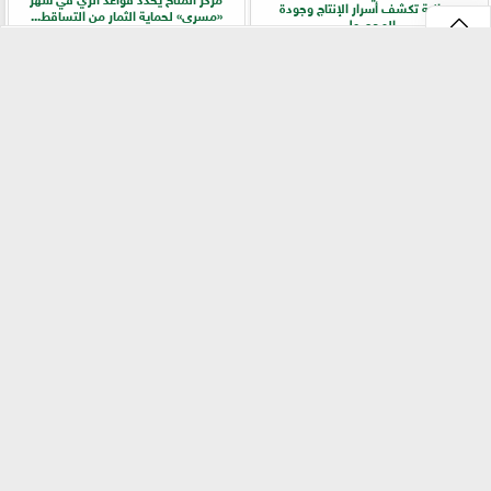
ميدانية تكشف أسرار الإنتاج وجودة
«مسرى» لحماية الثمار من التساقط...
المحصول
⇡
طرق الاستفادة من الحشائش لتحسين جودة
الزراعة والتخطيط تبحثان خطة تعزيز الأمن
التربة وزيادة المحصول
الغذائي وتوسيع مبادرة القرية المنتجة
الفيس بوك
GareedatELard