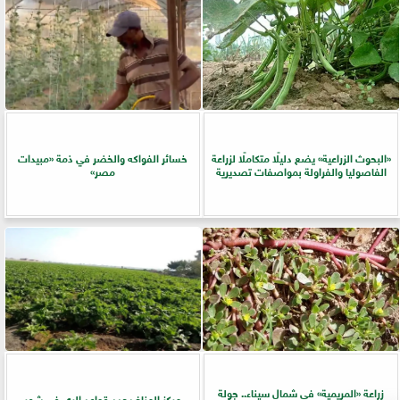
​«البحوث الزراعية» يضع دليلًا متكاملًا لزراعة
خسائر الفواكه والخضر في ذمة «مبيدات
الفاصوليا والفراولة بمواصفات تصديرية
مصر»
زراعة «المريمية» في شمال سيناء.. جولة
مركز المناخ يحدد قواعد الري في شهر