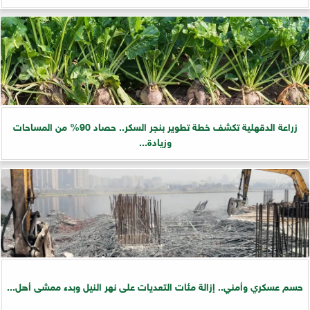
زراعة الدقهلية تكشف خطة تطوير بنجر السكر.. حصاد 90% من المساحات
وزيادة...
حسم عسكري وأمني.. إزالة مئات التعديات على نهر النيل وبدء ممشى أهل...