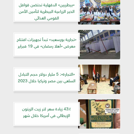
«بيطريين» الدقهلية تحتضن قوافل
الخير الزراعية البيطرية لتأمين الأمن
القومي الغذائي
«تجارية بورسعيد» تبدأ تجهيزات افتتاح
معرض «أهلا رمضان» في 19 فبراير
«التجارة»: 5 مليار دولار حجم التبادل
السلعي بين مصر وتركيا خلال 2023
43٪ زيادة سعر لتر زيت الزيتون
الإيطالي في أمريكا خلال شهر