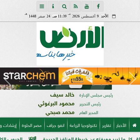
مـ
هـ
الأحد
9
أغسطس
2026
11:39 صـ
24
صفر
1448
خالد سيف
رئيس مجلس الإدارة
محمود البرغوثي
رئيس التحرير
محمد صبحي
المدير العام
الأخبار
تقارير
تكنولوجيا الزراعة
انفو جراف
مصر الحلوة
إرشادات و
د معرفته عن خريطة المنافذ الجديدة
الحبوب الكاملة وفوائدها 