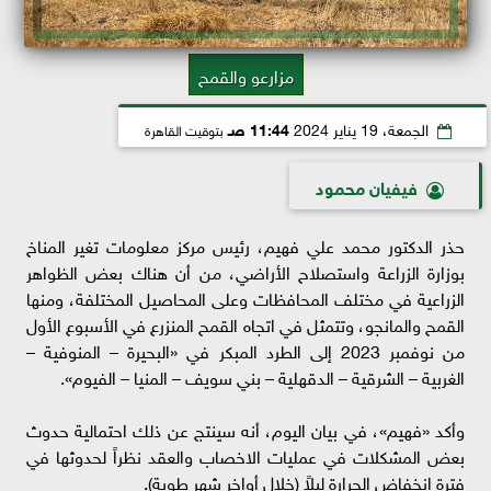
مزارعو والقمح
الجمعة، 19 يناير 2024
11:44 صـ
بتوقيت القاهرة
فيفيان محمود
حذر الدكتور محمد علي فهيم، رئيس مركز معلومات تغير المناخ
بوزارة الزراعة واستصلاح الأراضي، من أن هناك بعض الظواهر
الزراعية في مختلف المحافظات وعلى المحاصيل المختلفة، ومنها
القمح والمانجو، وتتمثل في اتجاه القمح المنزرع في الأسبوع الأول
من نوفمبر 2023 إلى الطرد المبكر في «البحيرة – المنوفية –
الغربية – الشرقية – الدقهلية – بني سويف – المنيا – الفيوم».
وأكد «فهيم»، في بيان اليوم، أنه سينتج عن ذلك احتمالية حدوث
بعض المشكلات في عمليات الاخصاب والعقد نظراً لحدوثها في
فترة انخفاض الحرارة ليلاً (خلال أواخر شهر طوبة).