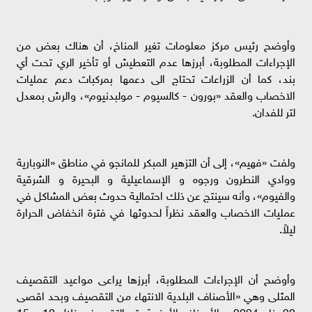
وأوضح رئيس مركز معلومات تغير المناخ، أن هناك بعض من
الإجراءات المطلوبة، أبرزها عدم التعطيش أو تأخير الري تحت أي
بند، كما أن الزراعات تحتاج الى دعمها بمركبات دعم عمليات
الاخصاب والعقد «بورون - كالسيوم - مولبدنيوم»، والرش بمعدل
لتر للفدان.
ولفت «فهيم»، إلى أن التزهير المبكر للمانجو في مناطق «النوبارية
ووادي النطرون ورجوه و الإسماعيلية و البحيرة و الشرقية
والفيوم»، وأنه سينتج عن ذلك احتمالية حدوث بعض المشاكل في
عمليات الاخصاب والعقد نظراً لحدوثها في فترة انخفاض الحرارة
ليلاً.
وأوضح أن الإجراءات المطلوبة، أبرزها يراعى مواعيد التقصيف
المثلى وهي «الأصناف البلدية الانتهاء من التقصيف وبحد اقصى
20 يناير 2024 – الأصناف الأجنبية يتم التقصيف خلال 10 – 15