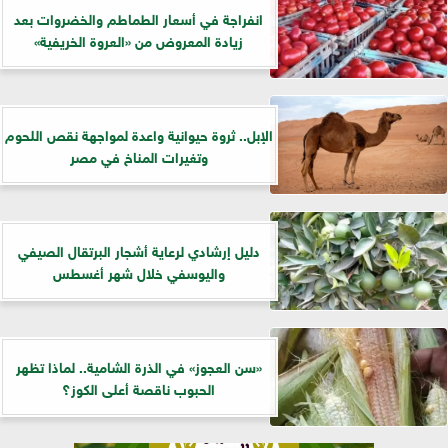
انفراجة في أسعار الطماطم والخضروات بعد
زيادة المعروض من «العروة الخريفية»
الإبل.. ثروة حيوانية واعدة لمواجهة نقص اللحوم
وتغيرات المناخ في مصر
دليل إرشادي لرعاية أشجار البرتقال الصيفي
واليوسفي خلال شهر أغسطس
«سن العجوز» في الذرة الشامية.. لماذا تظهر
الحبوب ناقصة أعلى الكوز؟