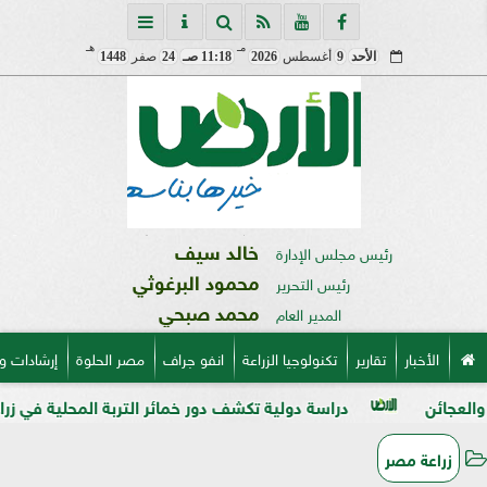
مـ
هـ
الأحد
9
أغسطس
2026
11:18 صـ
24
صفر
1448
خالد سيف
رئيس مجلس الإدارة
محمود البرغوثي
رئيس التحرير
محمد صبحي
المدير العام
الأخبار
تقارير
تكنولوجيا الزراعة
انفو جراف
مصر الحلوة
إرشادات و
دراسة دولية تكشف دور خمائر التربة المحلية في زراعة الفاصولي
زراعة مصر