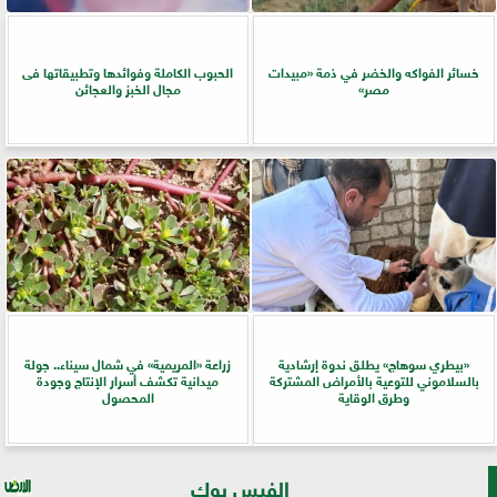
خسائر الفواكه والخضر في ذمة «مبيدات
الحبوب الكاملة وفوائدها وتطبيقاتها فى
مصر»
مجال الخبز والعجائن
«بيطري سوهاج» يطلق ندوة إرشادية
زراعة «المريمية» في شمال سيناء.. جولة
بالسلاموني للتوعية بالأمراض المشتركة
ميدانية تكشف أسرار الإنتاج وجودة
وطرق الوقاية
المحصول
الفيس بوك