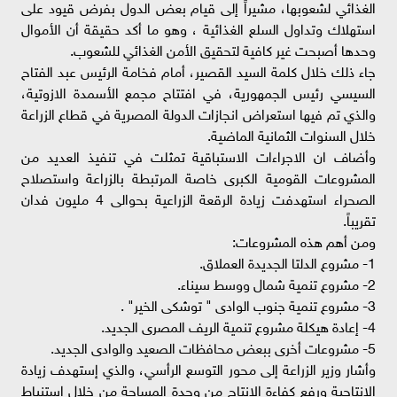
الغذائي لشعوبها، مشيراً إلى قيام بعض الدول بفرض قيود على
استهلاك وتداول السلع الغذائية ، وهو ما أكد حقيقة أن الأموال
وحدها أصبحت غير كافية لتحقيق الأمن الغذائي للشعوب.
جاء ذلك خلال كلمة السيد القصير، أمام فخامة الرئيس عبد الفتاح
السيسي رئيس الجمهورية، في افتتاح مجمع الأسمدة الازوتية،
والذي تم فيها استعراض انجازات الدولة المصرية في قطاع الزراعة
خلال السنوات الثمانية الماضية.
وأضاف ان الاجراءات الاستباقية تمثلت في تنفيذ العديد من
المشروعات القومية الكبرى خاصة المرتبطة بالزراعة واستصلاح
الصحراء استهدفت زيادة الرقعة الزراعية بحوالى 4 مليون فدان
تقريباً.
ومن أهم هذه المشروعات:
1- مشروع الدلتا الجديدة العملاق.
2- مشروع تنمية شمال ووسط سيناء.
3- مشروع تنمية جنوب الوادى " توشكى الخير" .
4- إعادة هيكلة مشروع تنمية الريف المصرى الجديد.
5- مشروعات أخرى ببعض محافظات الصعيد والوادى الجديد.
وأشار وزير الزراعة إلى محور التوسع الرأسي، والذي إستهدف زيادة
الإنتاجية ورفع كفاءة الانتاج من وحدة المساحة من خلال استنباط