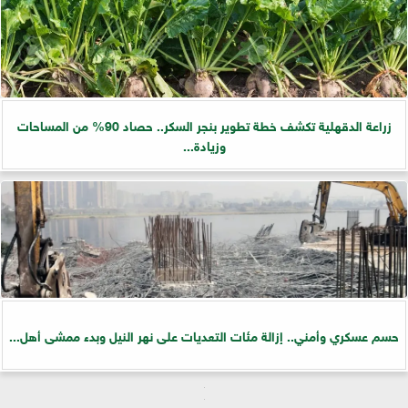
زراعة الدقهلية تكشف خطة تطوير بنجر السكر.. حصاد 90% من المساحات
وزيادة...
حسم عسكري وأمني.. إزالة مئات التعديات على نهر النيل وبدء ممشى أهل...