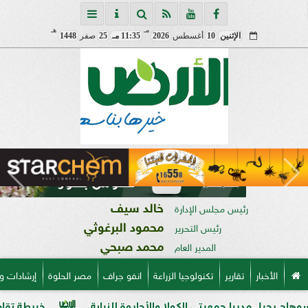
مـ
هـ
الإثنين
10
أغسطس
2026
11:35 مـ
25
صفر
1448
خالد سيف
رئيس مجلس الإدارة
محمود البرغوثي
رئيس التحرير
محمد صبحي
المدير العام
الأخبار
تقارير
تكنولوجيا الزراعة
انفو جراف
مصر الحلوة
إرشادات و
را جمعيتي الكولا والأحايوة للنيابة
خريطة تقاوي القمح الجديدة.. «ال