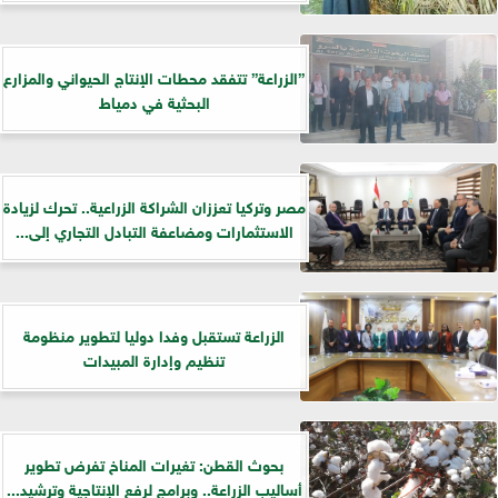
”الزراعة” تتفقد محطات الإنتاج الحيواني والمزارع
البحثية في دمياط
مصر وتركيا تعززان الشراكة الزراعية.. تحرك لزيادة
الاستثمارات ومضاعفة التبادل التجاري إلى...
الزراعة تستقبل وفدا دوليا لتطوير منظومة
تنظيم وإدارة المبيدات
بحوث القطن: تغيرات المناخ تفرض تطوير
أساليب الزراعة.. وبرامج لرفع الإنتاجية وترشيد...