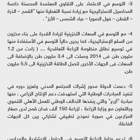
3- التوسع في الاعتماد على التقاوي المعتمدة المحسنة خاصة
المحاصيل الاستراتيجية مع زيادة نسبة التغطية منها "القمح – الذرة
– القطن – فول الصويا – عباد الشمس – الأرز" .
4- مع التوسع في السعات التخزينية لزيادة القدرة على بناء مخزون
من السلع الإستراتيجية، كما يجرى حالياً التوسع في الأستفادة منها
في توسيع نطاق منظومة الزراعة التعاقدية .... ‏( زادت من 1.2
مليون طن فى 2014 وصلت الى 3.4 مليون طن بالإضافة الى
السعات فى الجهات الأخرى لتصل الطاقة التخزينية الى 5.5 مليون
طن.
5- دعمت الدولة محور إشراك المجتمع المدني وتعزيز دوره في
تنفيذ المبادرات الوطنية التي استهدفت دعم الإنتاج الزراعي ، منها
مبادرة "أزرع" والتي ينفذها التحالف الوطني للعمل الأهلي التنموي
وبالتعاون مع وزارة الزراعة ، لزراعة 150 ألف فدان قمح لدى صغار
المزارعين في صورة نموذج تطبيقي تشاركي بين كل الجهات
الفاعلة.
6- تدعم وزارة الزراعة التوسع في الحقول الإرشادية والمدارس