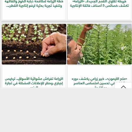
خريطة تقاوي القمح الجديدة.. «الزراعة»
خطة الزراعة لمكافحة ذبابة الخوخ والفاكهة
تكشف خصائص 5 أصناف فائقة الإنتاجية
وتنفيذ تجربة بحثية لرفع إنتاجية القطن...
«ملح الليمون».. خبير زراعي يكشف دوره
الزراعة تفركش عشوائية الأسواق.. ترخيص
الخفي في تحسين امتصاص العناصر
إجباري وحظر للإعلانات المضللة في تجارة
ومكافحة...
البذور
⇡