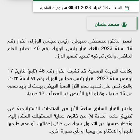
السبت، 18 فبراير 2023
08:41 مـ
بتوقيت القاهرة
محمد عثمان
أصدر الدكتور مصطفى مدبولي، رئيس مجلس الوزراء، القرار رقم
19 لسنة 2023 بالغاء قرار رئيس الوزراء رقم 46 الصادر العام
الماضي والذي تم فيه تحديد تسعير الارز .
وكانت الجريدة الرسمية قد نشرت القرار رقم 46 (تابع) بتاريخ 17
نوفمبر سنة 2022، قـرار رئيس مجلس الوزراء رقم ٨٩ لسنة ٢٠٢٢،
والذي نص على تحديد سعر الأرز المعبأ الابيض ببحث لا يزيد سعره
عن 15 جنيها ، وكيلو الأرز الأبيض غير المعبأ ب 12 جنيها.
واعتبر القرار السابق سلعة الأرز من المنتجات الاستراتيجية فـى
تطبيـق حكـم المـادة (٨) من قانون حماية المستهلك المشار إليه،
ويُحظر حبسها عن التداول سواء من خلال إخفائها، أو عدم طرحها
للبيع أو الامتناع عن بيعها أو بأى صورة أخرى.