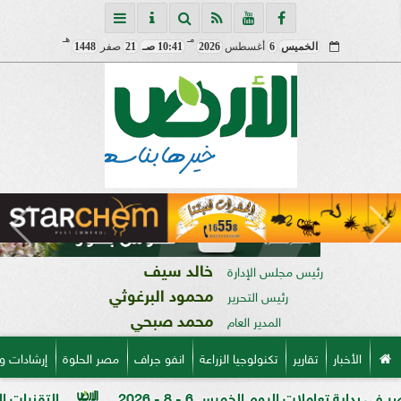
مـ
هـ
الخميس
6
أغسطس
2026
10:41 صـ
21
صفر
1448
خالد سيف
رئيس مجلس الإدارة
محمود البرغوثي
رئيس التحرير
محمد صبحي
المدير العام
الأخبار
تقارير
تكنولوجيا الزراعة
انفو جراف
مصر الحلوة
إرشادات و
ليوم الخميس 6 - 8 - 2026
التقنيات الخضراء المتق