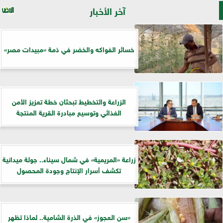
آخر الأخبار
خسائر الفواكه والخضر في ذمة «مبيدات مصر»
الزراعة والتخطيط تبحثان خطة تعزيز الأمن
الغذائي وتوسيع مبادرة القرية المنتجة
زراعة «المريمية» في شمال سيناء.. جولة ميدانية
تكشف أسرار الإنتاج وجودة المحصول
«سن العجوز» في الذرة الشامية.. لماذا تظهر