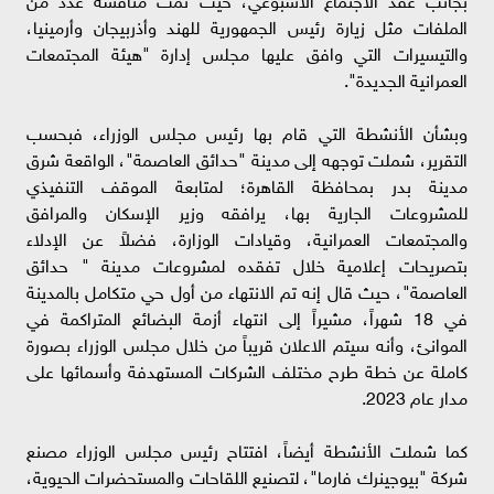
الملفات مثل زيارة رئيس الجمهورية للهند وأذربيجان وأرمينيا،
والتيسيرات التي وافق عليها مجلس إدارة "هيئة المجتمعات
العمرانية الجديدة".
وبشأن الأنشطة التي قام بها رئيس مجلس الوزراء، فبحسب
التقرير، شملت توجهه إلى مدينة "حدائق العاصمة"، الواقعة شرق
مدينة بدر بمحافظة القاهرة؛ لمتابعة الموقف التنفيذي
للمشروعات الجارية بها، يرافقه وزير الإسكان والمرافق
والمجتمعات العمرانية، وقيادات الوزارة، فضلاً عن الإدلاء
بتصريحات إعلامية خلال تفقده لمشروعات مدينة " حدائق
العاصمة"، حيث قال إنه تم الانتهاء من أول حي متكامل بالمدينة
في 18 شهراً، مشيراً إلى انتهاء أزمة البضائع المتراكمة في
الموانئ، وأنه سيتم الاعلان قريباً من خلال مجلس الوزراء بصورة
كاملة عن خطة طرح مختلف الشركات المستهدفة وأسمائها على
مدار عام 2023.
كما شملت الأنشطة أيضاً، افتتاح رئيس مجلس الوزراء مصنع
شركة "بيوجينرك فارما"، لتصنيع اللقاحات والمستحضرات الحيوية،