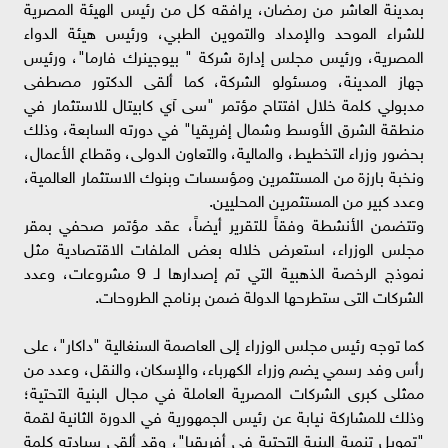
بمدينة العاشر من رمضان، يرافقه كل من رئيس الهيئة المصرية
للشراء الموحد والإمداد والتموين الطبي، ورئيس هيئة الدواء
المصرية، ورئيس مجلس إدارة شركة " بيوجينرك فارما"، ورئيس
جهاز المدينة، ومسئولو الشركة، كما ألقى الدكتور مصطفى
مدبولي كلمة خلال افتتاح مؤتمر "سى آي كابيتال للاستثمار في
منطقة الشرق الأوسط وشمال إفريقيا" في دورته السابعة، وذلك
بحضور وزراء التخطيط، والمالية، والتعاون الدولى، وقطاع الأعمال،
ونخبة بارزة من المستثمرين ومؤسسات وبنوك الاستثمار العالمية،
وعدد كبير من المستثمرين المحليين.
وتتضمن الأنشطة وفقاً للتقرير أيضاً، عقد مؤتمر صحفي بمقر
مجلس الوزراء، استعرض خلاله بعض الملفات الاقتصادية مثل
نموذج الرخصة الذهبية التي تم إصدارها لـ 9 مشروعات، وعدد
الشركات التى ستطرحها الدولة ضمن برنامج الطروحات.
كما توجه رئيس مجلس الوزراء إلى العاصمة السنغالية "داكار"، على
رأس وفد رسمي يضم وزراء الكهرباء، والإسكان، والنقل، وعدد من
ممثلى كبرى الشركات المصرية العاملة في مجال البنية التحتية؛
وذلك للمشاركة نيابة عن رئيس الجمهورية في الدورة الثانية لقمة
"تمويل تنمية البنية التحتية فى أفريقيا"، وقد ألقى سيادته كلمة