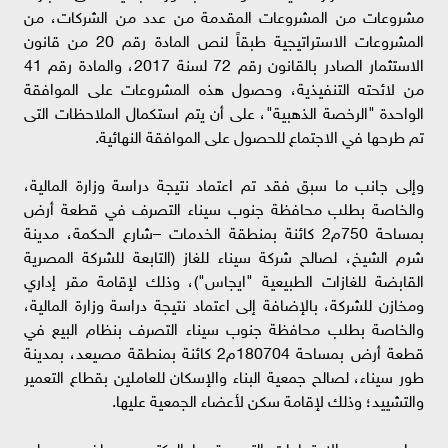
مشروعات من المشروعات المقدمة من عدد من الشركات، من
المشروعات الاستراتيجية طبقاً لنص المادة رقم 20 من قانون
الاستثمار الصادر بالقانون رقم 72 لسنة 2017، والمادة رقم 41
من لائحته التنفيذية، وحصول هذه المشروعات على الموافقة
الواحدة "الرخصة الذهبية"، على أن يتم استكمال الملاحظات التى
تم طرحها في الاجتماع للحصول على الموافقة النهائية.
وإلى جانب ما سبق فقد تم اعتماد نتيجة دراسة وزارة المالية،
والخاصة بطلب محافظة جنوب سيناء التصرف في قطعة أرض
بمساحة 750م2 كائنة بمنطقة الخدمات –شارع الحكمة، مدينة
شرم الشيخ، لصالح شركة سيناء للغاز (التابعة للشركة المصرية
القابضة للغازات الطبيعية "ايجاس")، وذلك لإقامة مقر إداري
ومخازن للشركة، بالإضافة إلى اعتماد نتيجة دراسة وزارة المالية،
والخاصة بطلب محافظة جنوب سيناء التصرف بنظام البيع في
قطعة أرض بمساحة 180704م2 كائنة بمنطقة مصيعد، بمدينة
طور سيناء، لصالح جمعية البناء والإسكان للعاملين بقطاع التعمير
والتشييد؛ وذلك لإقامة سكن لأعضاء الجمعية عليها.
وعلى صعيد الاجتماعات التي عقدها الدكتور مصطفى مدبولي