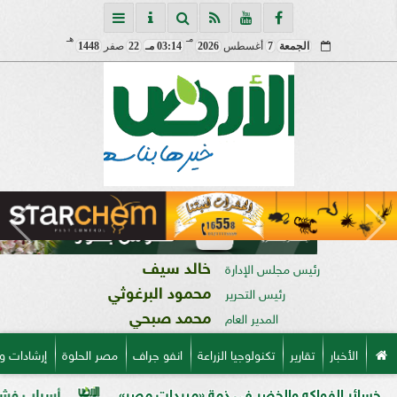
مـ
هـ
الجمعة
7
أغسطس
2026
03:14 مـ
22
صفر
1448
خالد سيف
رئيس مجلس الإدارة
محمود البرغوثي
رئيس التحرير
محمد صبحي
المدير العام
الأخبار
تقارير
تكنولوجيا الزراعة
انفو جراف
مصر الحلوة
إرشادات و
الخضر في ذمة «مبيدات مصر»
أسباب فشل تحجيم الخوخ في ا