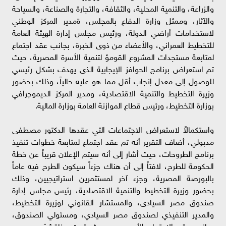
والزراعة، والتنمية المحلية، والثقافة، والتجارة والصناعة، والسياحة
والآثار، وممثل وزارة الدفاع بالمجلس، ةمدير المركز الوطني
لاستخدامات أراضي الدولة، ورئيس مجلس إدارة الهيئة العامة
للتخطيط العمراني، والأعضاء من ذوى الخبرة، بجانب عقد اجتماع
لمتابعة مستجدات المشروع القومؤ لتنمية الأسرة المصرية، حيث
تم استعراض برنامج الحوافز الإيجابية الذى يهدف بشكل رئيسي
للوصول إلى معدل إنجاب أقل مما هو عليه حالياً، وذلك بحضور
وزيرة التخطيط والتنمية الاقتصادية، ومدير المركز الديموجرافي
بوزارة التخطيط، ورئيس قطاع الموازنة العامة بوزارة المالية.
واستكمالاً لاستعراض الاجتماعات التي عقدها الدكتور مصطفى
مدبولي، أضاف التقرير أنه تم عقد اجتماع لمتابعة خطوات تنفيذ
برنامج الطروحات، حيث أشار إلى أنه سيتم الإعلان قريباً عن خطة
الحكومة للطرح، لافتاً إلى أن هناك جزءاً سيكون الطرح فيه عاماً
بالبورصة المصرية، وجزء آخر لمستثمرين استراتيجيين، وذلك
بحضور وزيرة التخطيط والتنمية الاقتصادية، رئيس مجلس إدارة
صندوق مصر السيادى، والمستشار القانوني لوزيرة التخطيط،
والمدير التنفيذي لصندوق مصر السيادي، ومسئولي الصندوق،
بجانب عقد الاجتماع الأسبوعي، حيث تمت مناقشة عدد من