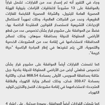
وجاء في التقرير أنه تم إصدار عدد من القرارات، تشمل قراراً
بالموافقة على 13 مشروعاً لاتفاقيات التزامات بترولية للهيئة
المصرية العامة للبترول، والشركة المصرية القابضة للغازات
الطبيعية، وعدد من الشركات العالمية، وذلك تمهيداً لاستكمال
الإجراءات التشريعية لاستصدار القوانين المقترحة الخاصة بها،
فضلاً عن الموافقة على مشروع قرار بشأن تخصيص عدد من قطع
الأراضي المملوكة للدولة بمحافظة سوهاج، وذلك لصالح
المحافظة؛ لاستخدامها في إقامة عدد من المشروعات الخدمية
والتنموية، التي يتم تنفيذها في إطار المبادرة الرئاسية "حياة
كريمة".
كما تضمنت القرارات أيضاً الموافقة على مشروع قرار بشأن
تخصيص قطعتي أرض من الأراضي المملوكة للدولة بناحية جبل
عتاقة بمحافظة السويس، الأولى بمساحة 868.54 فدان، والثانية
بمساحة 359.47 فدان، وذلك لصالح وزارة الكهرباء والطاقة
المتجددة؛ لاستخدامهما في إقامة مشروعات الضخ والتخزين لتوليد
الكهرباء.
كما شملت القرارات أيضاً الموافقة ـ بصورة مبدئية ـ على اعتبار 4