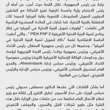
نيابة عن رئيس الجمهورية، خلال القمة حيث أعرب عن أمله أن
يتبنى الاجتماع رؤية واضحة لكيفية تعزيز الشراكة مع الفاعلين
الدوليين لتمويل المشروعات التنموية بقارة أفريقيا لاسيما تلك
المتعلقة بالبنية التحتية. كما شارك في المائدة المستديرة الرئاسية
التي ناقشت " أولويات تمويل البنية التحتية في أفريقيا في إطار
برنامج تنمية البنية التحتية الأفريقية PIDA PAP 2 "، والتي أعقبت
الجلسة الافتتاحية لقمة "داكار لتمويل تنمية البنية التحتية في
أفريقيا"، وحضرها كل من رئيس جمهورية السنغال، رئيس الاتحاد
الأفريقي، ورئيس جمهورية رواندا، رئيس اللجنة التوجيهية لرؤساء
دول وحكومات الوكالة الإنمائية الأفريقية (النيباد) ورئيس مفوضية
الاتحاد الأفريقي، ورئيس مجلس إدارة Afreximbank، والمدير
العام لصندوق التضامن الأفريقي، ورئيس مجلس الإدارة والرئيس
التنفيذي، لموانئ دبي العالمية.
أما بشأن اللقاءات التي عقدها الدكتور مصطفى مدبولي رئيس
مجلس الوزراء على مدار الأسبوع، تطرق التقرير إلى لقائه مع وزير
قطاع الأعمال العام لمتابعة عدد من ملفات عمل الوزارة خلال هذه
الفترة مثل طوير شركات الغزل والنسيج، والموقف التنفيذي
لأعمال تطوير شركات الأدوية، وموقف تطوير مجمع الألومنيوم