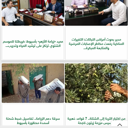
مدير بحوث أمراض النباتات: التغيرات
عميد «زراعة الأزهر» بأسيوط: خريطتنا للموسم
المناخية رفعت مخاطر الإصابات المرضية
الشتوي ترتكز على ترشيد المياه وتدريب...
والمتابعة المبكرة...
من اختيار التربة إلى الشتلة.. 7 قواعد ذهبية
سرقة دعم الزراعة.. تفاصيل ضبط شحنة
لتأسيس مزرعة زيتون ناجحة
أسمدة محظورة بأسيوط