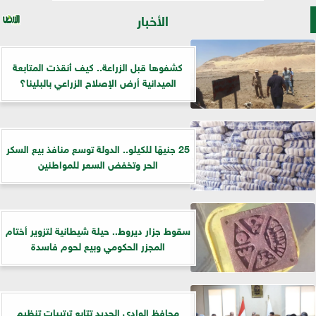
الأخبار
كشفوها قبل الزراعة.. كيف أنقذت المتابعة
الميدانية أرض الإصلاح الزراعي بالبلينا؟
25 جنيهًا للكيلو.. الدولة توسع منافذ بيع السكر
الحر وتخفض السعر للمواطنين
سقوط جزار ديروط.. حيلة شيطانية لتزوير أختام
المجزر الحكومي وبيع لحوم فاسدة
​محافظ الوادي الجديد تتابع ترتيبات تنظيم