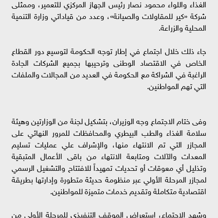
الغذاء واللواء محمود نصار رئيس الجهاز المركزي للتعمير، وممثلى
شركة «كير للمقاولات والصيانة»، وعدد من قياداتي وزارة التنمية
المحلية والزراعة.
جاء ذلك خلال اجتماع في إطار توجه الحكومة لتوسيع دور القطاع
الخاص في الاقتصاد الوطنى وترحيبها بجميع الشركات الجادة
الراغبة في الشراكة مع الحكومة في العديد من المجالات والملفات
التي تهم المواطنين.
وفى ختام الاجتماع وجه الوزيران، بتشكيل لجنة من الوزارتين وهيئة
سلامة الغذاء والطب البيطري والمحافظات للمرور النهائي على
المجازر التي تم الانتهاء منها، والإشراف علي عمليات تسليم
المعدات والآلات ومتابعة الانتهاء من باقى الأعمال المتبقية
وتذليل أي معوقات أو تحديات تمهيداً للافتتاح والتشغيل الرسمي
لمجازر المرحلة الأولي عبر منظومة حديثة متطورة وإدارتها بطريقة
اقتصادية متكاملة وتقديم خدمات متميزة للمواطنين.
وشهد الاجتماع، استعراض الموقف التنفيذي للمرحلة الأولى من