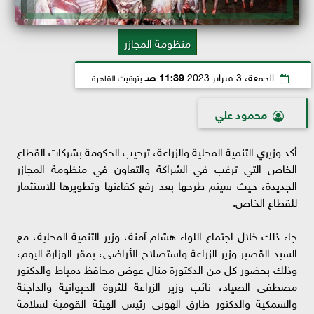
منظومة المجازر
الجمعة، 3 فبراير 2023
11:39 صـ
بتوقيت القاهرة
محمود علي
أكد وزيري التنمية المحلية والزراعة، ترحيب الحكومة بشركات القطاع
الخاص التي ترغب في الشراكة والتعاون في منظومة المجازر
الجديدة، حيث سيتم طرحها بعد رفع كفاءتها وتطويرها للاستثمار
للقطاع الخاص.
جاء ذلك خلال اجتماع اللواء هشام آمنة، وزير التنمية المحلية، مع
السيد القصير وزير الزراعة واستصلاح الأراضى، بمقر الوزارة اليوم،
وذلك بحضور كل من الدكتورة منال عوض محافظ دمياط والدكتور
مصطفى الصياد، نائب وزير الزراعة للثروة الحيوانية والداجنة
والسمكية والدكتور طارق الهوبى رئيس الهيئة القومية لسلامة