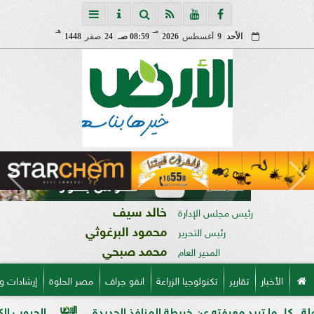
مـ
هـ
الأحد
9
أغسطس
2026
08:59 صـ
24
صفر
1448
خالد سيف
رئيس مجلس الإدارة
محمود البرغوثي
رئيس التحرير
محمد صبحي
المدير العام
الأخبار
تقارير
تكنولوجيا الزراعة
انفو جراف
مصر الحلوة
إرشادات و
ريد معرفته عن خريطة المنافذ الجديدة
الحبوب الكاملة وفوائده