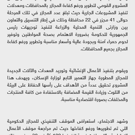
المشروع القومي لتطوير ورفع كفاءة المجازر بالمحافظات ومعدلات
تنفيذ المشروعات الجارية حيث تبلغ عدد المجازر في تلك المرحلة
حوالى 41 مجزر في 22 محافظة وذلك في إطار التنسيق والتعاون
بين وزارتى التنمية المحلية والزراعة لتنفيذ توجيهات رئيس
الجمهورية للحكومة بضرورة الاهتمام بصحة المواطنين وتوفير
لحوم حمراء آمنة وبجودة عالية وأسعار مناسبة وتطوير ورفع كفاءة
المجازر بجميع المحافظات.
ويقوم بتنفيذ الأعمال الإنشائية وتوريد المعدات والآلات الجديدة
للمجازر المطورة جهاز التعمير التابع لوزارة الإسكان، ويهدف هذا
المشروع تحقيق عدداً من الأهداف على رأسها الحفاظ على البيئة
من التلوث وزيادة القيمة المضافة بالاستفادة من كافة المنتجات
والمخلفات بصورة اقتصادية مناسبة.
وشهد الاجتماع، استعراض الموقف التنفيذي للمجازر الحكومية
التي تم تطويرها ورفع كفاءتها حيث تم مراجعة موقف الأعمال
الاعتيادية والتي بلغت نسبة تنفيذها 100 % في 38 مجزر و هناك