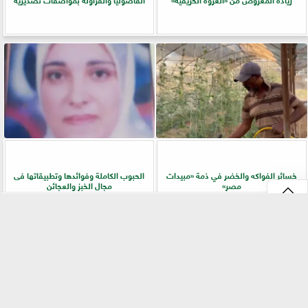
خسائر الفواكه والخضر في ذمة «مبيدات
الحبوب الكاملة وفوائدها وتطبيقاتها فى
مصر»
مجال الخبز والعجائن
⇡