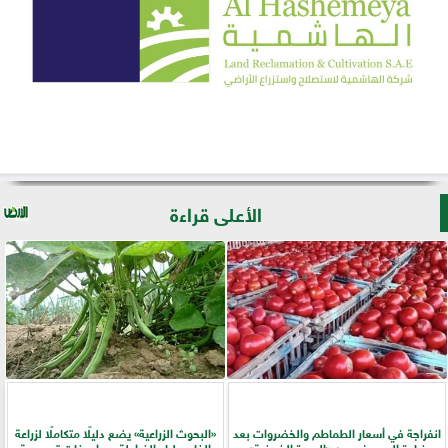
الأعلى قراءة
انفراجة في أسعار الطماطم والخضروات بعد
​«البحوث الزراعية» يضع دليلًا متكاملًا لزراعة
زيادة المعروض من «العروة الخريفية»
الفاصوليا والفراولة بمواصفات تصديرية