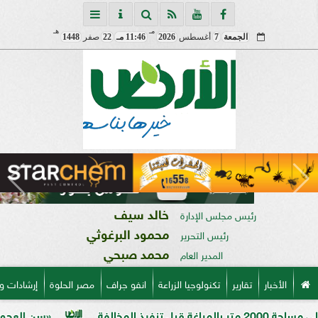
مـ
هـ
الجمعة
7
أغسطس
2026
11:46 مـ
22
صفر
1448
خالد سيف
رئيس مجلس الإدارة
محمود البرغوثي
رئيس التحرير
محمد صبحي
المدير العام
الأخبار
تقارير
تكنولوجيا الزراعة
انفو جراف
مصر الحلوة
إرشادات و
«سن العجوز» في الذرة ال