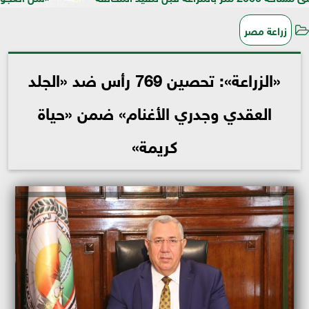
زراعة مصر
«الزراعة»: تحصين 769 رأس ضد «الجلد
العقدي وجدري الأغنام» ضمن «حياة
كريمة»