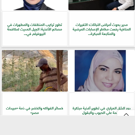
مدير بحوث أمراض النباتات: التغيرات
تطور تركيب المنظفات والمطهرات في
المناخية رفعت مخاطر الإصابات المرضية
مصانع الأغذية: الجيل الحديث لمكافحة
والمتابعة المبكرة...
البيوفيلم في...
دور البثق الحراري في تطوير أغذية مبتكرة
خسائر الفواكه والخضر في ذمة «مبيدات
قائمة علي الحبوب والبقول
مصر»