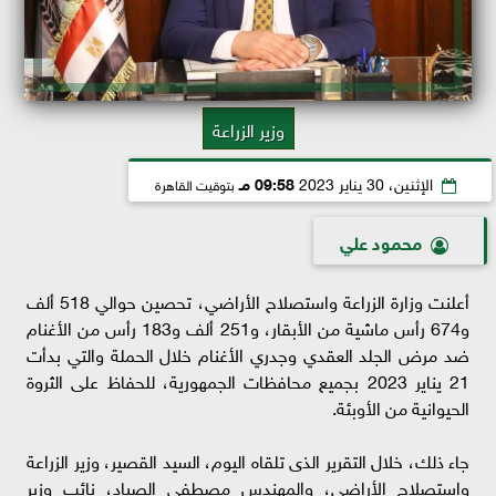
وزير الزراعة
الإثنين، 30 يناير 2023
09:58 مـ
بتوقيت القاهرة
محمود علي
أعلنت وزارة الزراعة واستصلاح الأراضي، تحصين حوالي 518 ألف
و674 رأس ماشية من الأبقار، و251 ألف و183 رأس من الأغنام
ضد مرض الجلد العقدي وجدري الأغنام خلال الحملة والتي بدأت
21 يناير 2023 بجميع محافظات الجمهورية، للحفاظ على الثروة
الحيوانية من الأوبئة.
جاء ذلك، خلال التقرير الذى تلقاه اليوم، السيد القصير، وزير الزراعة
واستصلاح الأراضي، والمهندس مصطفى الصياد، نائب وزير