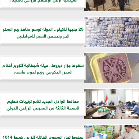
25 جنيهًا للكيلو.. الدولة توسع منافذ بيع السكر
الحر وتخفض السعر للمواطنين
سقوط جزار ديروط.. حيلة شيطانية لتزوير أختام
المجزر الحكومي وبيع لحوم فاسدة
​محافظ الوادي الجديد تتابع ترتيبات تنظيم
النسخة الثالثة من المعرض الزراعي الدولي
سقوط تجار السموم القاتلة للزرع.. ضبط 1014