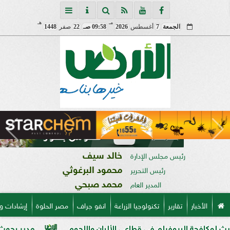
مـ
هـ
الجمعة
7
أغسطس
2026
09:58 صـ
22
صفر
1448
خالد سيف
رئيس مجلس الإدارة
محمود البرغوثي
رئيس التحرير
محمد صبحي
المدير العام
الأخبار
تقارير
تكنولوجيا الزراعة
انفو جراف
مصر الحلوة
إرشادات و
لبيوفيلم في قطاعي الألبان واللحوم
مدير بحوث أمراض النبات