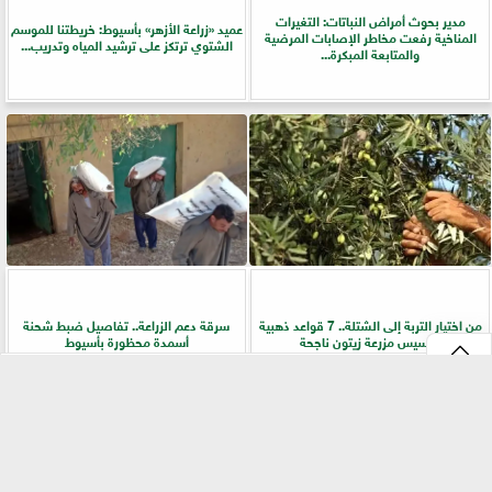
مدير بحوث أمراض النباتات: التغيرات
عميد «زراعة الأزهر» بأسيوط: خريطتنا للموسم
المناخية رفعت مخاطر الإصابات المرضية
الشتوي ترتكز على ترشيد المياه وتدريب...
والمتابعة المبكرة...
من اختيار التربة إلى الشتلة.. 7 قواعد ذهبية
سرقة دعم الزراعة.. تفاصيل ضبط شحنة
لتأسيس مزرعة زيتون ناجحة
أسمدة محظورة بأسيوط
⇡