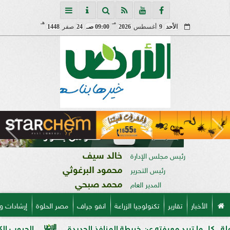
مـ
هـ
الأحد
9
أغسطس
2026
09:00 صـ
24
صفر
1448
خالد سيف
رئيس مجلس الإدارة
محمود البرغوثي
رئيس التحرير
محمد صبحي
المدير العام
الأخبار
تقارير
تكنولوجيا الزراعة
انفو جراف
مصر الحلوة
إرشادات و
ريد معرفته عن خريطة المنافذ الجديدة
الحبوب الكاملة وفوائده