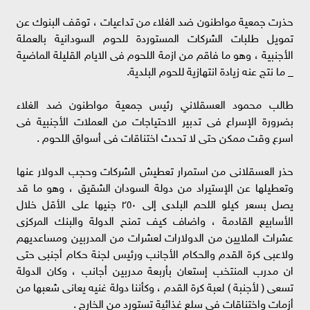
حذرت جمعية مواطنون ضد الغلاء من تداعيات ، توقف البنوك عن
تمويل طلبات الشركات المستوردة للحوم السودانية بالعملة
الأجنبية ، وهو ما فاقم من ازمة اللحوم فى الايام القليلة الماضية
_ ما نتج عنه زيادة انتهازية للحوم البلدية.
طالب محمود العسقلاني رئيس جمعية مواطنون ضد الغلاء
بضرورة الإسراع فى تدبير الاحتياجات من العملات الأجنبية فى
اسرع وقت ممكن حتى لا تحدث اختناقات فى أسواق اللحوم .
حذر العسقلانى من استمرار تعطيش الشركات وحجب الدولار عنها
وتعطيلها عن الإستيراد من دولة السودان الشقيق ، وهو ما قد
يصل بسعر كيلو اللحم البلدى إلى ٢٥٠ جنيها على الأقل خلال
الأسابيع القادمة ، واضاف كيف تمنح الدولة والبنك المركزى
عشرات الملايين من الدولارات لعشرات من المدربين ومساعديهم
ولاعبى كرة القدم والحكام الأجانب ورئيس لجنة حكام أجنبى حتى
ان مدرب المنتخب إستعان بأربعة مدربين أجانب ، وكان الدولة
تسعى ( لأجنبة ) لعبة كرة القدم ، وكأننا دولة غنيه يعانى شعبها من
أزمات واختناقات فى سلع غذائية تستورد من الخارج .