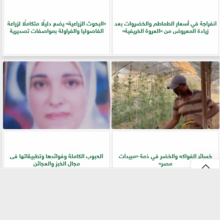
انفراجة في أسعار الطماطم والخضروات بعد
​«البحوث الزراعية» يضع دليلًا متكاملًا لزراعة
زيادة المعروض من «العروة الخريفية»
الفاصوليا والفراولة بمواصفات تصديرية
خسائر الفواكه والخضر في ذمة «مبيدات
الحبوب الكاملة وفوائدها وتطبيقاتها فى
مصر»
مجال الخبز والعجائن
⇡