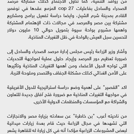
من روافد التنمية، كما تناول الاجتماع كذلك مشاركة مرصد
الصحراء والساحل بفاعليات cop 27 المزمع عقدها في نوفمبر
القادم بمدينة شرم الشيخ، وايضا دراسة تفعيل برامج ومشاريع
مشتركة بين مصر والمرصد في مجالات ذات الإهتمام المشتركة
واهمها مشروع بواحة سيوة بتمويل حوالي 10 مليون دولار
لتحسين سبل العيش بالواحة في ظل التغيرات المناخية.
وأشار وزير الزراعة رئيس مجلس إدارة مرصد الصحراء والساحل إلى
ضرورة تعظيم دور المرصد وإيجاد حلول عملية لمواجهة التحديات
التي تواجه الدول الأعضاء ومن أهمها التغيرات المناخية وتأثيرها
على الأمن الغذائي كذلك مشكلة الجفاف والتصحر وملوحة التربة.
اكد "القصير" على أهمية وضع دراسة استراتيجية للدول الأفريقية
في مواجهة التغيرات المناخية مع ضرورة فتح آفاق جديدة للتعاون
والشراكة مع المؤسسات والمنظمات الدولية الأخرى.
من ناحيته أعرب "بن خاطرة" عن سعادته بزيارة مصر والانجازات
التي تشهدها في مجال الزراعة حيث قام بعدة زيارات ميدانية
لبعض المشروعات الزراعية مؤكدا أنه في كل زيارة له للقاهرة يشعر