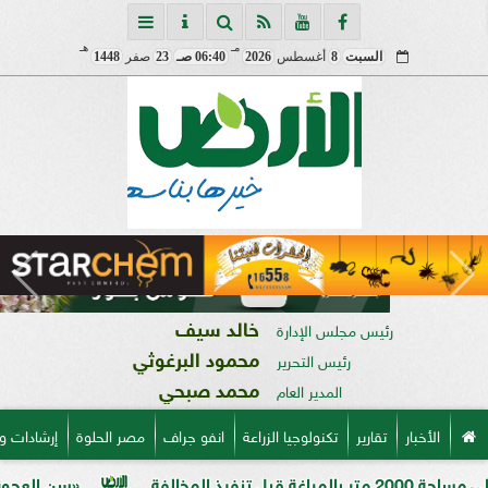
مـ
هـ
السبت
8
أغسطس
2026
06:40 صـ
23
صفر
1448
خالد سيف
رئيس مجلس الإدارة
محمود البرغوثي
رئيس التحرير
محمد صبحي
المدير العام
الأخبار
تقارير
تكنولوجيا الزراعة
انفو جراف
مصر الحلوة
إرشادات و
«سن العجوز» في الذرة الش