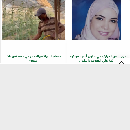
دور البثق الحراري في تطوير أغذية مبتكرة
خسائر الفواكه والخضر في ذمة «مبيدات
قائمة علي الحبوب والبقول
مصر»
⇡