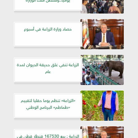
حصاد وزارة الزراعة في أسبوع
الزراعة تنفي غلق حديقة الحيوان لمدة
عام
«الزراعة» تنظم يوما حقليا لتقييم
«طماطم» البرنامج الوطني
الزراعة : بيع 167530 قنطار قطن في