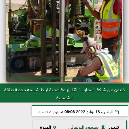
فنيون من شركة "سمارت" أثناء زراعة أعمدة لربط شاسيه محطة طاقة
الشمسية
الإثنين، 18 يوليو 2022
08:08 مـ
بتوقيت القاهرة
كتب ـ
محمود البرغوثي
الجيزة