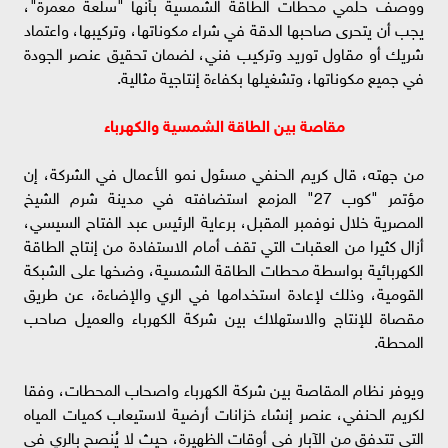
ووصف حلمي محطات الطاقة الشمسية بأنها "سلعة معمرة"،
يجب أن يتحرى صاحبها الدقة في شراء مكوناتها، وتركيبها، واعتماد
شريك أو مقاول توريد وتركيب فني، لضمان تحقيق عنصر الجودة
في جميع مكوناتها، وتشغيلها بكفاءة إنتاجية مثالية.
مقاصة بين الطاقة الشمسية والكهرباء
من جهته، قال كريم الحنفي مسئول نمو الأعمال في الشركة، إن
مؤتمر "كوب 27" المزمع استضافته في مدينة شرم الشيخ
المصرية خلال نوفمبر المقبل، برعاية الرئيس عبد الفتاح السيسي،
أزال كثيرا من العقبات التي تقف أمام الاستفادة من إنتاج الطاقة
الكهربائية بواسطة محطات الطاقة الشمسية، وضخها على الشبكة
القومية، وذلك لإعادة استخدامها في الري والإضاءة، عن طريق
مقصاة للإنتاج والاستهلاك بين شركة الكهرباء والعميل صاحب
المحطة.
ويوفر نظام المقاصة بين شركة الكهرباء واصحاب المحطات، وفقا
لكريم الحنفي، عنصر إنشاء خزانات أرضية لاستيعاب كميات المياه
التي تتدفق من الآبار في أوقات الظهيرة، حيث لا يُنصح بالري في