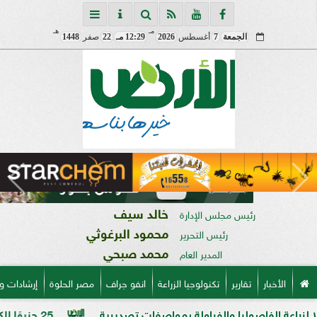
مـ
هـ
الجمعة
7
أغسطس
2026
12:29 مـ
22
صفر
1448
خالد سيف
رئيس مجلس الإدارة
محمود البرغوثي
رئيس التحرير
محمد صبحي
المدير العام
الأخبار
تقارير
تكنولوجيا الزراعة
انفو جراف
مصر الحلوة
إرشادات و
فاصوليا والفراولة بمواصفات تصديرية
25 جنيهًا للكيلو.. الدولة توسع منافذ بيع السكر الحر وتخفض السعر للمواطنين