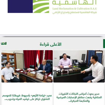
الأعلى قراءة
مدير بحوث أمراض النباتات: التغيرات
عميد «زراعة الأزهر» بأسيوط: خريطتنا للموسم
المناخية رفعت مخاطر الإصابات المرضية
الشتوي ترتكز على ترشيد المياه وتدريب...
والمتابعة المبكرة...