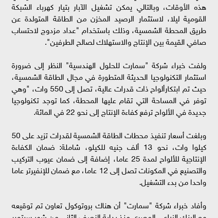
هذه الأوقات، وبالتالي يمكن تشغيل الآبار بتيار كهرباء الشبكة
القومية ليلا، لاستثمار الرصيد المخزن من الطاقة المتولدة عن
طريق المحطة الشمسية، وذلك باستخدام "عداد مزدوج لاحتساب
صافي القيمة بين الإنتاج والاستهلاك لصالح الطرفين".
ولفت خبراء شركة "سمارت للحلول الهندسية" النظر إلى ضرورة
استثمار التكنولوجيا الحديثة المتطورة في مجال الطاقة الشمسية،
حيث تم ابتكارألواح ذات قدرات عالية، تصل إلى 550 وات، "وهي
توفر في المساحة التي تقام عليها المحطة، كما توجد تكنولوجيا
جديدة في الألواح ترفع كفاءة الإنتاج إلى نحو 22 في المائة.
وبلغت أسعار تنفيذ محطات الطاقة الشمسية لقدرات تزيد على 50
كيلوا وات، نحو 13 ألف جنيه للكيلو، شاملة: ضمان الكفاءة
الإنتاجية للألواح لمدة 25 عاما، إضافة إلى ضمان عيوب التركيب
والتصنيع في المكونات تصل إلى 12 عاما، مع ضمان للإنفيرتر عاما
واحدا من بدء التشغيل.
وأفاد خبراء شركة "سمارت" أن هناك بروتوكول تعاون تم توقيعه
مع البنك الزراعي المصري منذ بداية النصف الثاني من شهر سبتمبر