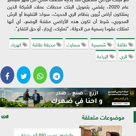
عام 2020، يقضي بتمويل البنك محطات عملاء الشركة الذين
يمتلكون أراض تُروى بنظام الري الحديث، سواء: التنقيط أو الرش
المحوري، شرط أن تكون هذه الأراضي مقننة الوضع، أي أنها
تمتلك عقودا رسمية من الدولة، "تمليك، إيجار، أو حق انتفاع".
طاقة
شمسية
سمارت
محطة طاقة
كهرباء
الري
الزراعة
موضوعات متعلقة
«الزراعة»: تصدير 890 ألف شتلة