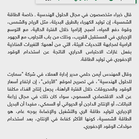
قال خبراء متخصصون في مجال الحلول الهندسية ـ خاصة الطاقة
الشمسية، إن توليد الكهرباء بالطرق البديلة، مثل الرياح والشمس،
وقوة دفع المياه، أصبح إلزاميا خلال الفترة الحالية، مع التوسع
الإجباري في المستقبل القريب، وذلك من باب التجاوب مع الجهود
الرامية لمجابهة التحديات البيئة، التي من أهمها: التغيرات المناخية
بفعل غازات الاحتباس الحراري الناتجة عن استخدام الوقود
الإحفوري في توليد الطاقة.
وقال المهندس أيمن حلمي مدير إدارة العملاء في شركة "سمارت
للحلول الهندسية"، في تصريح لموقع "الأرض"، إن ارتفاع أسعار
الوقود والمحروقات خلال الفترة الراهنة، يجعل إنتاج الغذاء مكلفا
عن الحد الاقتصادي المسموح، سواء كان ذلك في مجال زراعة
النباتات، أو الإنتاج الداجن أو الحيواني أو السمكي، مفيدا أن البديل
الإجباري لتوليد طاقة الري والتشغيل والإضاءة بوجه عام، هو
الطاقة الشمسية، كونها الأكثر كفاءة في الإنتاج، بعد استخدام
مولدات الوقود الإحفوري.