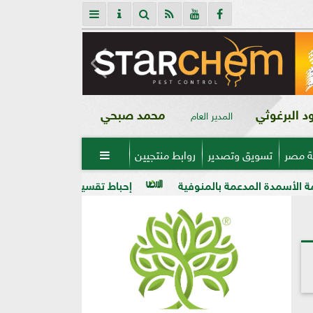
 البرغوثي
محمد صبحي
المدير العام
ة مصر
تسويق وتصدير
روابط منتجيين

ة بالمنوفية
إحباط تقسيم قطعة أرض على مساحة 2000 متر بالمراغة قبل تنفيذ المخالفة