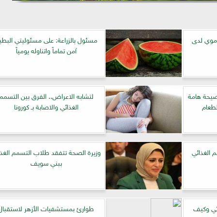
موي لدى
مسئول بالزراعة: على مسئوليتي البطي
آمن تماماً واتناوله يومياً
التسمم الغذائي.. 11 نصيحة هامة
لتشابه الاعراض.. الفرق بين التسمم
لطعام
الغذائي والاصابة بـ كورونا
الغذائي
وزيرة الصحة تتفقد طلاب التسمم الغذا
ببني سويف
ئي وكيف
طوارئ بمستشفيات الأزهر لاستقبال