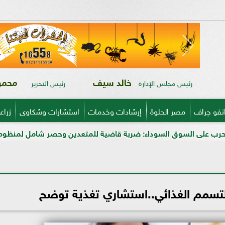
خالد سيف
محمود
رئيس مجلس الإدارة
رئيس التحرير
نفو جراف
مصر الحلوة
إرشادات وخدمات
استشارات وشكاوى
زراع
لسوداء: ضربة قاضية للمتعدين وحصر شامل لمنظومة الأسمدة المدعم
لتسمم الغذائي..استشاري تغذية توضح