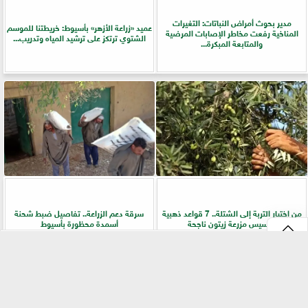
مدير بحوث أمراض النباتات: التغيرات
عميد «زراعة الأزهر» بأسيوط: خريطتنا للموسم
المناخية رفعت مخاطر الإصابات المرضية
الشتوي ترتكز على ترشيد المياه وتدريب...
والمتابعة المبكرة...
من اختيار التربة إلى الشتلة.. 7 قواعد ذهبية
سرقة دعم الزراعة.. تفاصيل ضبط شحنة
لتأسيس مزرعة زيتون ناجحة
أسمدة محظورة بأسيوط
⇡