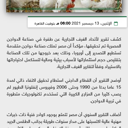
الإثنين، 13 ديسمبر 2021
06:00 مـ
بتوقيت القاهرة
كشف تقرير لأتحاد الغرف التجارية عن طفرة في صناعة الدواجن
المصرية تم تحقيقها، مؤكداً أن مصر تملك صناعة دواجن متقدمة
تستطيع التصدير إلى أوروبا، وذلك بعد خروجها من تلك الصناعة
بتقليص حجم استثماراتها لأسباب بيئية ومالية لتستكمل احتياجاتها
بالاستيراد وفقاً لتقارير الغرف التجارية.
أوضح التقرير أن القطاع الداجني استطاع تحقيق اكتفاء ذاتي لمدة
15 عاما بدءًا من 1990 وحتى 2006 وفيروس إنفلونزا الطيور لم
يصب كثيرا من المزارع الكبيرة التي تستخدم تكنولوجيات متطورة
في تربية الدواجن.
أضاف التقرير السنوي أن مصر تتمتع بوجود كوادر فنية ذات خبرات
مهنية عالية اكتسبتها على مدار سنوات طويلة بجانب الطقس الجيد
الملائم لحد بعيد للتربية، وميزة الإعفاء الجمركي على الكثير من