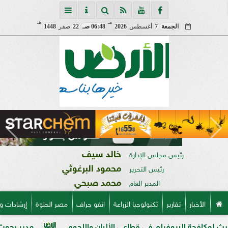
مـ
هـ
الجمعة
7
أغسطس
2026
06:48 صـ
22
صفر
1448
خالد سيف
رئيس مجلس الإدارة
محمود البرغوثي
رئيس التحرير
محمد صبحي
المدير العام
الأخبار
تقارير
تكنولوجيا الزراعة
انفو جراف
مصر الحلوة
إرشادات و
لبيوفيلم في قطاعي الألبان واللحوم
مدير بحوث أمراض النبات