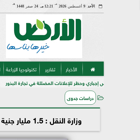
مـ
هـ
الأحد
9
أغسطس
2026
12:21 مـ
24
صفر
1448
الأخبار
تقارير
تكنولوجيا الزراعة
ا
يص إجباري وحظر للإعلانات المضللة في تجارة البذور
«ملح ال
دراسات جدوى
وزارة النقل : 1.5 مليار جنية حجم تكلفة خطة استبدال المعديات بكباري