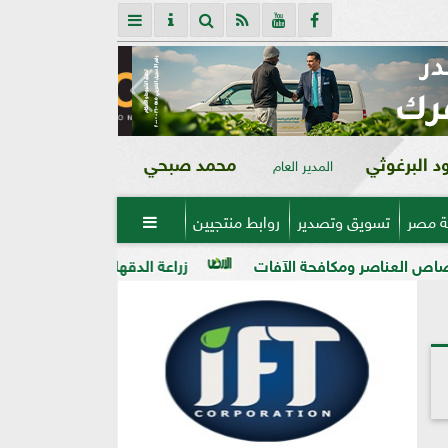
 البرغوثي
محمد صبحي
المدير العام
ة مصر
تسويق وتصدير
روابط منتجيين

كافحة الآفات
زراعة الدقهلية تكشف خطة تطوير بنجر السكر.. حصاد 90% من المساحات وزيادة إنتاج 30