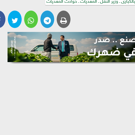
لكبارى ـ وزير النقل ـ المعديات ـ حوادث المعديات