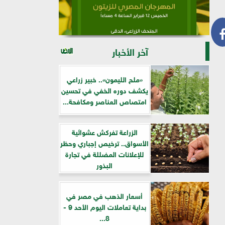
آخر الأخبار
«ملح الليمون».. خبير زراعي
يكشف دوره الخفي في تحسين
امتصاص العناصر ومكافحة...
الزراعة تفركش عشوائية
الأسواق.. ترخيص إجباري وحظر
للإعلانات المضللة في تجارة
البذور
أسعار الذهب في مصر في
بداية تعاملات اليوم الأحد 9 -
8...