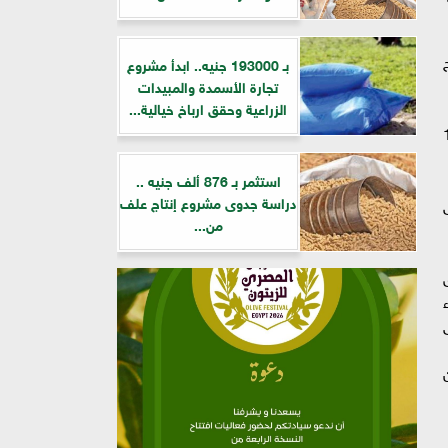
ح
بـ 193000 جنيه.. ابدأ مشروع
تجارة الأسمدة والمبيدات
الزراعية وحقق ارباخ خيالية...
بري علويا بتكلفة تقدر بـ 1,5
استثمر بـ 876 ألف جنيه ..
دراسة جدوى مشروع إنتاج علف
من...