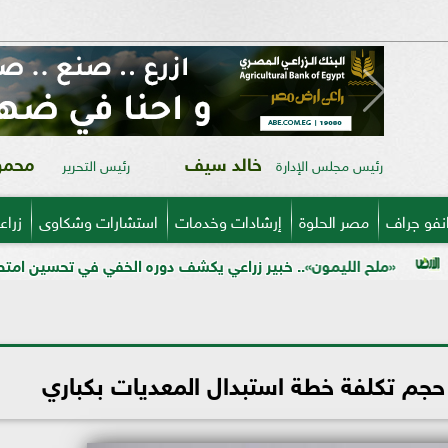
خالد سيف
محمود
رئيس مجلس الإدارة
رئيس التحرير
نفو جراف
مصر الحلوة
إرشادات وخدمات
استشارات وشكاوى
زراع
ليمون».. خبير زراعي يكشف دوره الخفي في تحسين امتصاص العناصر وم