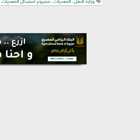
وزارة النقل ـ المعديات ـ مشروع استبدال المعديات با