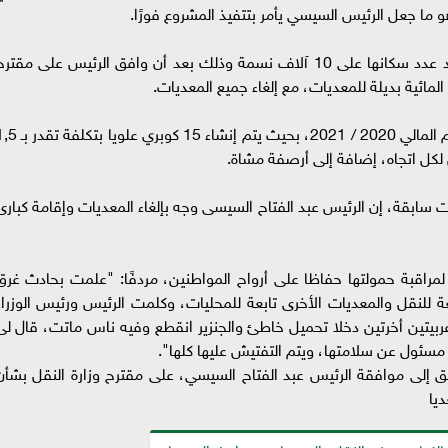
 جعل الرئيس السيسي يأمر بتتفيذ المشروع فورًا.
تنفذ هذا المشروع وزارة النقل أمام القرى التي يزيد عدد سكانها على 10 آلاف نسمة وذلك بعد أن وافق الرئيس على مقتر
المائية بديلة للمعديات، مع إلغاء جميع المعديات.
ومن المفترض أن يتم هذا المشروع خلال خطة العام المالي 2020 / 2021، بحيث يتم إنشاء 15 كو
 لكل اتجاه، إضافة إلى أرصفة مشاة.
 سابقة، إن الرئيس عبد الفتاح السيسى وجه بإلغاء المعديات وإقامة كبارى
راقبة حمولتها حفاظا على أرواح المواطنين، مردفًا: "علمت بحادث غرق
ة للنقل والمعديات الأخرى تابعة للمحليات، وكلمت الرئيس ورئيس الوزراء
بيتين أخرتين دخلا تحميل خاطئ والجنزير انقطع وفيه ناس ماتت، قال لى
سئول عن سلامتها، ويتم التفتيش عليها كلها".
بق إلى موافقة الرئيس عبد الفتاح السيسي، على مقترح وزارة النقل بشأن
ديا