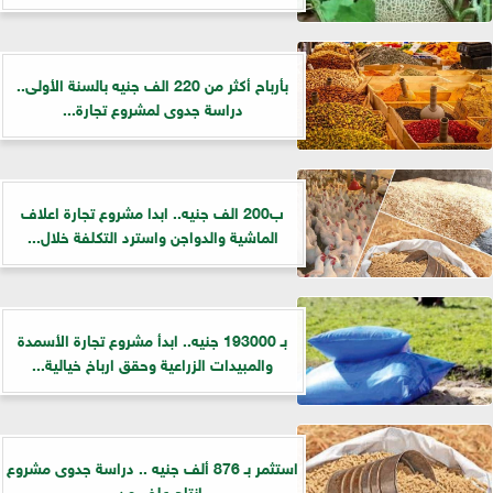
بأرباح أكثر من 220 الف جنيه بالسنة الأولى..
دراسة جدوى لمشروع تجارة...
ب200 الف جنيه.. ابدا مشروع تجارة اعلاف
الماشية والدواجن واسترد التكلفة خلال...
بـ 193000 جنيه.. ابدأ مشروع تجارة الأسمدة
والمبيدات الزراعية وحقق ارباخ خيالية...
استثمر بـ 876 ألف جنيه .. دراسة جدوى مشروع
إنتاج علف من...