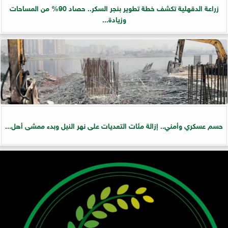
زراعة الدقهلية تكشف خطة تطوير بنجر السكر.. حصاد 90% من المساحات
وزيادة...
حسم عسكري وأمني.. إزالة مئات التعديات على نهر النيل وبدء ممشى أهل...