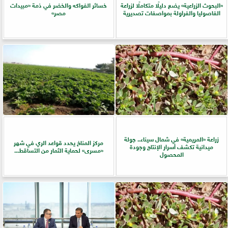
​«البحوث الزراعية» يضع دليلًا متكاملًا لزراعة
خسائر الفواكه والخضر في ذمة «مبيدات
الفاصوليا والفراولة بمواصفات تصديرية
مصر»
زراعة «المريمية» في شمال سيناء.. جولة
مركز المناخ يحدد قواعد الري في شهر
ميدانية تكشف أسرار الإنتاج وجودة
«مسرى» لحماية الثمار من التساقط...
المحصول