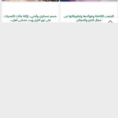
الحبوب الكاملة وفوائدها وتطبيقاتها فى
حسم عسكري وأمني.. إزالة مئات التعديات
مجال الخبز والعجائن
على نهر النيل وبدء ممشى أهل...
⇡
الزراعة تفركش عشوائية الأسواق.. ترخيص
دراسة دولية تكشف دور خمائر التربة المحلية
إجباري وحظر للإعلانات المضللة في تجارة
في زراعة الفاصوليا وزيادة الإنتاجية
البذور
الفيس بوك