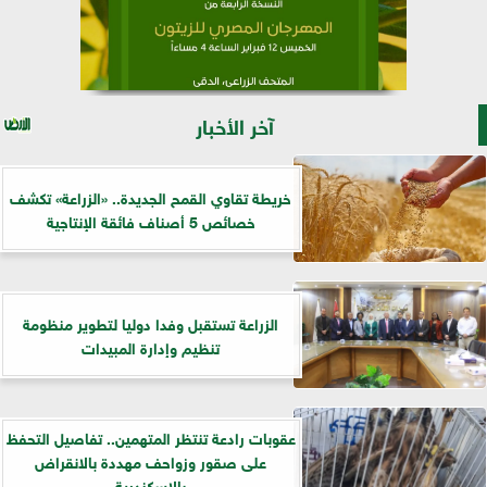
آخر الأخبار
خريطة تقاوي القمح الجديدة.. «الزراعة» تكشف
خصائص 5 أصناف فائقة الإنتاجية
الزراعة تستقبل وفدا دوليا لتطوير منظومة
تنظيم وإدارة المبيدات
عقوبات رادعة تنتظر المتهمين.. تفاصيل التحفظ
على صقور وزواحف مهددة بالانقراض
بالإسكندرية