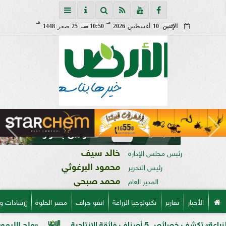
مـ
هـ
الإثنين
10
أغسطس
2026
10:50 صـ
25
صفر
1448
خالد سيف
رئيس مجلس الإدارة
محمود البرغوثي
رئيس التحرير
محمد صبحي
المدير العام
الأخبار
تقارير
تكنولوجيا الزراعة
انفو جراف
مصر الحلوة
إرشادات و
فائقة الإنتاجية
«ملح الليمون».. خبير 