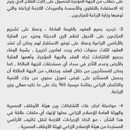
على خطاب من الجهة المؤجرة للحصول على كارت الفلاح الذي يتيح
له الاستفادة بالتقاوي والأسمدة والمبيدات اللازمة لزراعته والتي
توفرها وزارة الزراعة للمزارعين .
3- تجديد جميع العقود بالقيمة العادلة ، وعملا على تشجيع
المزارعين على التحول لنظم الري الحديثة ومزيد من العناية
بالأراضي الزراعية وعملا على توفير الاستقرار لهم يمكن أن تمتد
العقود لثلاث سنوات (عام يجدد لعامين آخرين) , بشرط الوفاء
بجميع الالتزامات تجاه العقد والجهة المؤجرة, وأهمها العناية
بالأرض وعدم التأخر في سداد أي مستحقات للجهة المالكة , كما
يمكن للمستأجرين من خلال العقد وبخطاب من الجهة المالكة أن
يحصل المستأجر على قرض تمويل سنوي من بنك التنمية
والائتمان الزراعي بفائدة ميسرة 5% بناء على ما ذكره معالي وزير
الزراعة.
4- مواصلة لجان فك التشابكات بين هيئة الأوقاف المصرية
والهيئة العامة للإصلاح الزراعي عملها لإنهاء أي ملفات عالقة في
هذا الشأن ، مع اتخاذ الإجراءات اللازمة لنقل تكليف الأراضي
المستردة من هيئة الإصلاح الزراعي لهيئة الأوقاف المصرية .