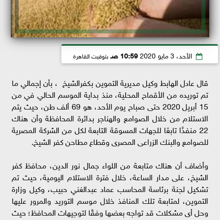
الأحد، 3 مايو 2020
10:59 صـ
بتوقيت القاهرة
قال عادل الهابط وكيل مديرية التموين بكفرالشيخ ، بأن إجمالي ما
تم توريده من الأقماح المحلية، منذ بداية الموسم الحالي في من
15 أبريل 2020 حتى صباح يوم الأحد، هو 69 ألف طن، حيث يتم
الاستلام من خلال الصوامع والهناجر بدائرة المحافظة وأن هناك
22 منفذًا تابعًا للجهات المسوقة التابعة لكل من الشركة المصرية
للصوامع والبنك الزراعى المصرى وقطاع مطاحن كفر الشيخ.
وأضاف أن هناك متابعة من اللواء جمال نور الدين، محافظ كفر
الشيخ، على مدار الساعة، خلال فترة الاستلام اليومية، حيث تم
تشكيل لجنة برئاسة المحاسب عماد عبدالغني حبيب، وكيل وزارة
التموين، لمتابعة تلك المنافذ خلال موسم التوريد والمرور عليها
وحل أى مشكلات قد تواجه بعضها وفقًا لتوجيهات المحافظ؛ حيث