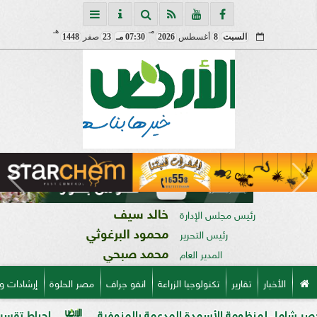
مـ
هـ
السبت
8
أغسطس
2026
07:30 مـ
23
صفر
1448
خالد سيف
رئيس مجلس الإدارة
محمود البرغوثي
رئيس التحرير
محمد صبحي
المدير العام
الأخبار
تقارير
تكنولوجيا الزراعة
انفو جراف
مصر الحلوة
إرشادات و
منظومة الأسمدة المدعمة بالمنوفية
إحباط تقسيم قطعة أرض على مساحة 2000 متر