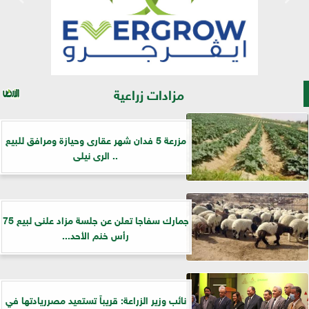
مزادات زراعية
مزرعة 5 فدان شهر عقارى وحيازة ومرافق للبيع
.. الرى نيلى
جمارك سفاجا تعلن عن جلسة مزاد علنى لبيع 75
رأس خنم الأحد...
نائب وزير الزراعة: قريباً تستعيد مصرريادتها في