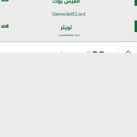
GareedatELard
تويتر
Tweets by
⇡
موقع الأرض
الرئيسية
الأخبار
تقارير
تكنولوجيا الزراعة
انفو جراف
مصر الحلوة