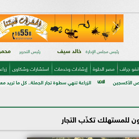
خالد سيف
محمود
رئيس مجلس الإدارة
رئيس التحرير
نفو جراف
مصر الحلوة
إرشادات وخدمات
استشارات وشكاوى
زراع
الزراعة تنهي سطوة تجار الجملة.. كل ما تريد معرفته عن خريطة ا
ون للمستهلك تكذّب التجار