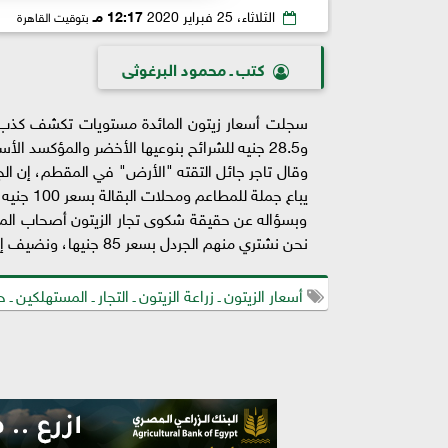
الثلاثاء، 25 فبراير 2020
12:17 مـ
بتوقيت القاهرة
كتب ـ محمود البرغوثى
و28.5 جنيه للشرائح بنوعيها الأخضر والمؤكسد الأسود.
يباع جملة للمطاعم ومحلات البقالة بسعر 100 جنيه، فيما يباع جردل الشرائح زنة 3.5 كيلو جرام بسعر 100 جنيه أيضا.
وبسؤاله عن حقيقة شكوى تجار الزيتون أصحاب المصان
نحن نشتري منهم الجردل بسعر 85 جنيها، ونضيف إليه هامش ربح يغطي نفقات النقل والتوزيع.
أسعار الزيتون ـ زراعة الزيتون ـ التجار ـ المستهلكين 