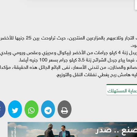
سجلت أسعار زيتون المائدة مستويات تكشف كذب التجار وتلاعبهم بالمزارعين المنتجين، حيث تراوحت بين 25 جنيها ل
وقال تاجر جائل التقته "الأرض" في المقطم، إن الجردل زنة 4 كيلو جرامات من الأخضر (بيكوال وعجيزي وعقص ورومي وبلدي
ع والمخازن، من تندني الأسعار، نفى البائع الجائل هذه الحقيقة، مؤكدا:
ـ حماية المستهلك