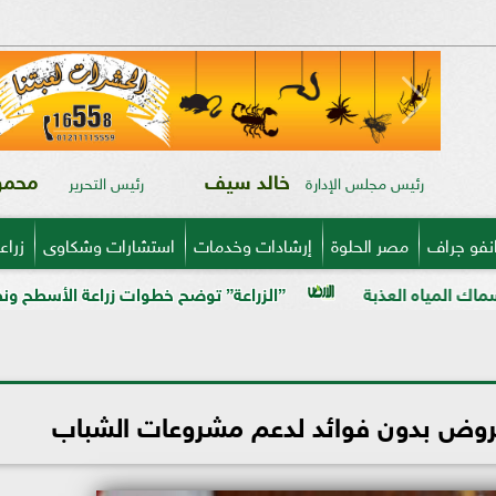
خالد سيف
محمود
رئيس مجلس الإدارة
رئيس التحرير
نفو جراف
مصر الحلوة
إرشادات وخدمات
استشارات وشكاوى
زراع
”الزراعة” توضح خطوات زراعة الأسطح ونظام ”الهيدروبونيك