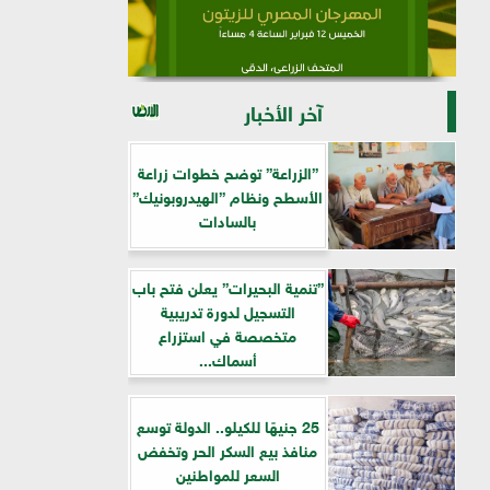
آخر الأخبار
”الزراعة” توضح خطوات زراعة
الأسطح ونظام ”الهيدروبونيك”
بالسادات
”تنمية البحيرات” يعلن فتح باب
التسجيل لدورة تدريبية
متخصصة في استزراع
أسماك...
25 جنيهًا للكيلو.. الدولة توسع
منافذ بيع السكر الحر وتخفض
السعر للمواطنين