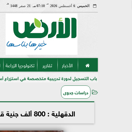
مـ
هـ
الخميس
6
أغسطس
2026
07:10 مـ
21
صفر
1448
الأخبار
تقارير
تكنولوجيا الزراعة
ا
 باب التسجيل لدورة تدريبية متخصصة في استزراع أسماك المياه العذبة
دراسات جدوى
الدقهلية : 800 ألف جنية قروض بدون فوائد لدعم مشروعات الشباب