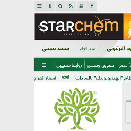
 البرغوثي
محمد صبحي
المدير العام
ة مصر
تسويق وتصدير
روابط منتجيين

” بالسادات
أسعار الفراخ البيضاء في مصر اليوم الخميس 6 - 8 - 2026