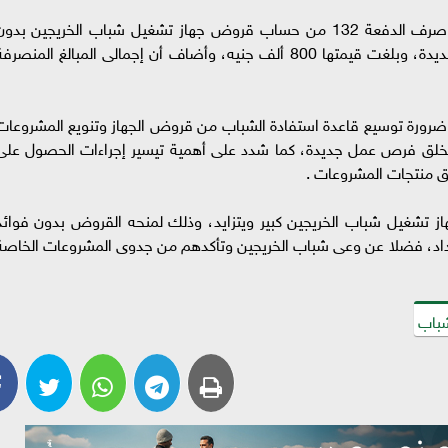
أعلنت محافظة الدقهلية ، فى بيانا لها اليوم عن صرف الدفعة 132 من حساب قروض جهاز تشغيل شباب الخريجين بدو
فوائد عن شهر أكتوبر الماضى لإقامة مشروعات جديدة، وبلغت قيمتها 800 ألف جنيه، وأضاف أن إجمالى المبالغ المنصر
ى ضرورة توسيع قاعدة استفادة الشباب من قروض الجهاز وتنويع المشروعات
تخلق فرص عمل جديدة، كما شدد على أهمية تيسير إجراءات الحصول على
ق منتجات المشروعات .
ز تشغيل شباب الخريجين كبير ويتزايد، وذلك لمنحه القروض بدون فوائد
داد، فضلا عن وعى شباب الخريجين وتأكدهم من جدوى المشروعات الخاصة
شباب