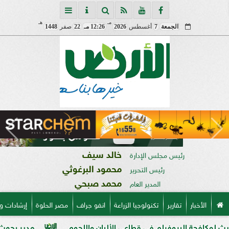
مـ
هـ
الجمعة
7
أغسطس
2026
12:26 مـ
22
صفر
1448
خالد سيف
رئيس مجلس الإدارة
محمود البرغوثي
رئيس التحرير
محمد صبحي
المدير العام
الأخبار
تقارير
تكنولوجيا الزراعة
انفو جراف
مصر الحلوة
إرشادات و
 البيوفيلم في قطاعي الألبان واللحوم
مدير بحوث أمراض النب