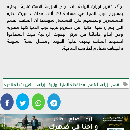
وأكد تقرير لوزارة الزراعة، إن نجاح المزرعة الاسترشادية البحثية
بمشروع غرب المنيا في مساحة 20 ألف فدان ، غيرت نظرة
المستثمرين وشجعتهم على الاستثمار ،موضحا أن أصناف القمح
التي يتم زراعتها حاليا فى مشروع غرب غرب المنيا كلها مصرية
ومن إنتاج علمائنا فى مركز البحوث الزراعية حيث استطاعوا
استنباط أصناف جديدة عالية الجودة وتتحمل نسبة الملوحة
والجفاف وتقاوم الظروف المناخية.
القمح ـ زراعة القمح ـ محافظة المنيا ـ وزارة الزراعة ـ التغيرات المناخية