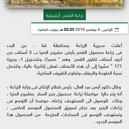
زراعة القمح ـ أرشيفية
الإثنين، 4 نوفمبر 2019
02:23 مـ
بتوقيت القاهرة
أعلنت مديرية الزراعة بمحافظة قنا ، عن البدء
فى زراعة محصول القمح بأرض مشروع المنيا ب 3 أصناف من
أجود أصناف تقاوى القمح وهم " مصر2، وشندويل 1، وجيزة
171 " مشيرا إلى أن هذه الأصناف تعطى إنتاجية عالية، وتتحمل
نسبة الملوحة والجفاف وتقاوم الظروف المناخية.
وقال دكتور أيمن عبد العال، رئيس قطاع الإنتاج فى وزارة الزراعة ،
أنه يتم حاليا مواصلة زراعة محصول بنجر السكر بمشروع المنيا ،
وذلك للوصول الى المستهدف زراعته، موضحا أن التوسع فى
زراعات البنجر بعد نجاح تسويق المحصول الموسم الماضى ،
ونستهدف التوسع فى المساحات المنزرعة من المحصول هذا
الموسم الجديد .