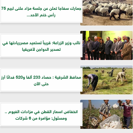
جمارك سفاجا تعلن عن جلسة مزاد علنى لبيع 75
رأس خنم الأحد...
نائب وزير الزراعة: قريباً تستعيد مصرريادتها في
تصدير الدواجن لأفريقيا
محافظ الشرقية : حصاد 233 ألفا و520 فدانًا أرز
حتى الأن
انخفاض اسعار القطن في مزادات الفيوم ..
ومسئول: مؤامرة من 6 شركات