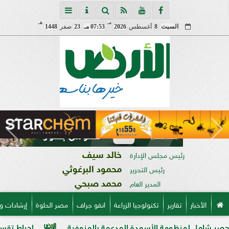
مـ
هـ
السبت
8
أغسطس
2026
07:53 مـ
23
صفر
1448
خالد سيف
رئيس مجلس الإدارة
محمود البرغوثي
رئيس التحرير
محمد صبحي
المدير العام
الأخبار
تقارير
تكنولوجيا الزراعة
انفو جراف
مصر الحلوة
إرشادات و
لمنظومة الأسمدة المدعمة بالمنوفية
إحباط تقسيم قطعة أرض على مساحة 2000 مت