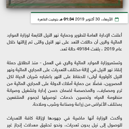
الأربعاء، 30 أكتوبر 2019
01:34 مـ
بتوقيت القاهرة
أعلنت الإدارة العامة لتطوير وحماية نهر النيل التابعة لوزارة الموارد
المائية والرى أن حاللات التعد على نهر النيل والتى تم إزالتها خلال
عام 2019 ، بلغت 49184 حالة تعد.
وتستمروزارة الموارد المائية والري في العمل - منذ انطلاق حملة
إنقاذ نهر النيل في إزالة مختلف التعديات على المجاري المائية ونهر
النيل كأولوية أولى؛ للحفاظ على النهر باعتباره شريان الحياة لكل
المصريين، فضلًا عن حماية أملاك الدولة على المجاري المائية من
ترع ومصارف، والمخصصة لضمان حسن إدارة وتشغيل وصيانة
منظومة المياه وتحسين خدمات توصيلها لجموع المنتفعين
بمختلف الأغراض من زراعة وصناعة وشرب وملاحة.
وأكدت الوزارة أنها ماضية في جهودها لإزالة كافة التعديات
للوصول إلى نيل بدون تعديات، ونحو تحقيق معدلات إنجاز غير