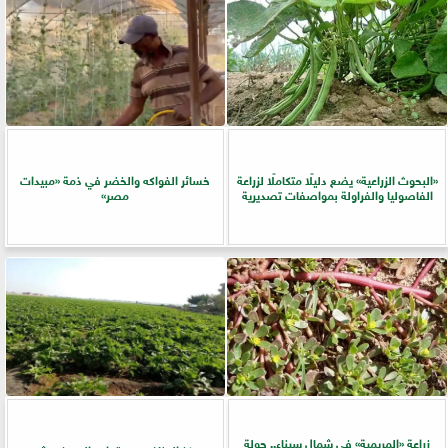
​«البحوث الزراعية» يضع دليلًا متكاملًا لزراعة
خسائر الفواكه والخضر في ذمة «مبيدات
الفاصوليا والفراولة بمواصفات تصديرية
مصر»
زراعة «المريمية» في شمال سيناء.. جولة