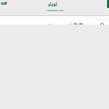
تويتر
Tweets by
⇡
موقع الأرض
الرئيسية
الأخبار
تقارير
تكنولوجيا الزراعة
انفو جراف
مصر الحلوة
إرشادات وخدمات
استشارات وشكاوى
زراعة مصر
تسويق وتصدير