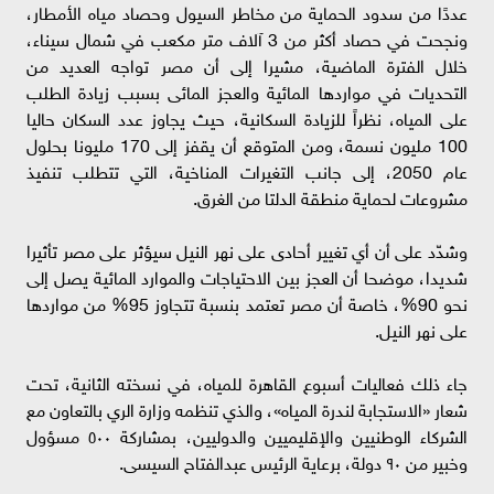
عددًا من سدود الحماية من مخاطر السيول وحصاد مياه الأمطار،
ونجحت في حصاد أكثر من 3 آلاف متر مكعب في شمال سيناء،
خلال الفترة الماضية، مشيرا إلى أن مصر تواجه العديد من
التحديات في مواردها المائية والعجز المائى بسبب زيادة الطلب
على المياه، نظراً للزيادة السكانية، حيث يجاوز عدد السكان حاليا
100 مليون نسمة، ومن المتوقع أن يقفز إلى 170 مليونا بحلول
عام 2050، إلى جانب التغيرات المناخية، التي تتطلب تنفيذ
مشروعات لحماية منطقة الدلتا من الغرق.
وشدّد على أن أي تغيير أحادى على نهر النيل سيؤثر على مصر تأثيرا
شديدا، موضحا أن العجز بين الاحتياجات والموارد المائية يصل إلى
نحو 90%، خاصة أن مصر تعتمد بنسبة تتجاوز 95% من مواردها
على نهر النيل.
جاء ذلك فعاليات أسبوع القاهرة للمياه، في نسخته الثانية، تحت
شعار «الاستجابة لندرة المياه»، والذي تنظمه وزارة الري بالتعاون مع
الشركاء الوطنيين والإقليميين والدوليين، بمشاركة ٥٠٠ مسؤول
وخبير من ٩٠ دولة، برعاية الرئيس عبدالفتاح السيسى.