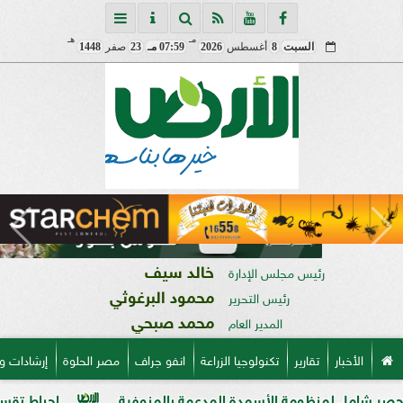
مـ
هـ
السبت
8
أغسطس
2026
07:59 مـ
23
صفر
1448
خالد سيف
رئيس مجلس الإدارة
محمود البرغوثي
رئيس التحرير
محمد صبحي
المدير العام
الأخبار
تقارير
تكنولوجيا الزراعة
انفو جراف
مصر الحلوة
إرشادات و
منظومة الأسمدة المدعمة بالمنوفية
إحباط تقسيم قطعة أرض على مساحة 2000 متر