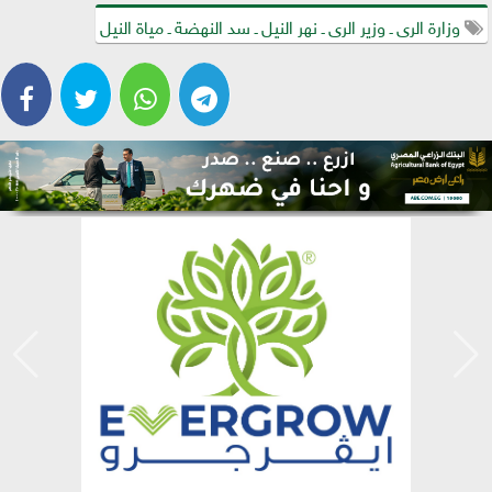
وزارة الرى ـ وزير الرى ـ نهر النيل ـ سد النهضة ـ مياة النيل