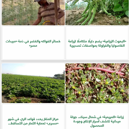
​«البحوث الزراعية» يضع دليلًا متكاملًا لزراعة
خسائر الفواكه والخضر في ذمة «مبيدات
الفاصوليا والفراولة بمواصفات تصديرية
مصر»
زراعة «المريمية» في شمال سيناء.. جولة
مركز المناخ يحدد قواعد الري في شهر
ميدانية تكشف أسرار الإنتاج وجودة
«مسرى» لحماية الثمار من التساقط...
المحصول