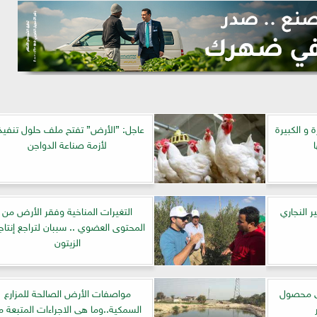
 و الكبيرة
عاجل: ”الأرض” تفتح ملف حلول تنفيذ
لأزمة صناعة الدواجن
 النجاري
التغيرات المناخية وفقر الأرض من
المحتوى العضوي .. سببان لتراجع إنتاج
الزيتون
عى محصول
مواصفات الأرض الصالحة للمزارع
السمكية..وما هى الاجراءات المتبعة م