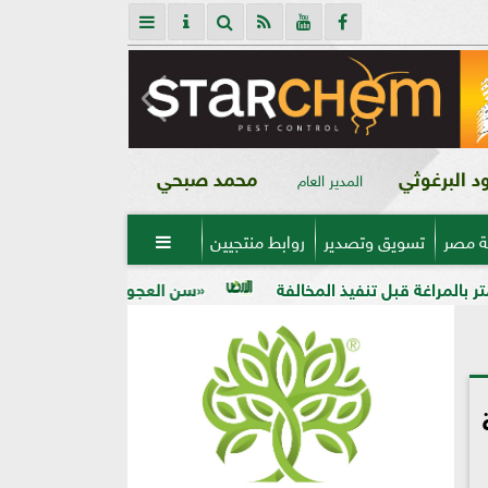
 البرغوثي
محمد صبحي
المدير العام
ة مصر
تسويق وتصدير
روابط منتجيين

«سن العجوز» في الذرة الشامية.. لماذا تظهر الح