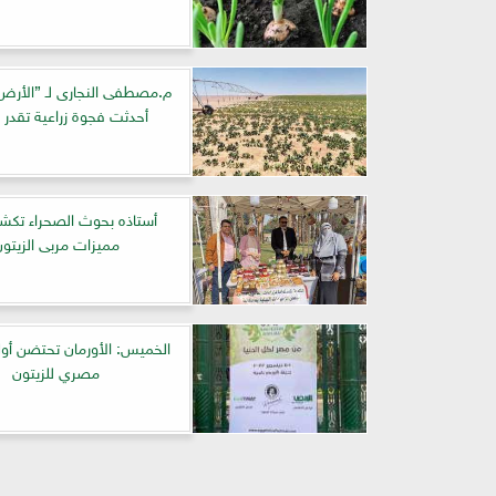
م.مصطفى النجارى لـ ”الأرض”:
أحدثت فجوة زراعية تقدر بـ٦٧
أستاذه بحوث الصحراء تك
مميزات مربى الزيتو
الخميس: الأورمان تحتضن أو
مصري للزيتون