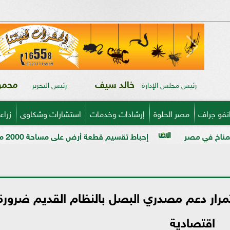
خالد سيف
محمود
رئيس مجلس الإدارة
رئيس التحرير
نفو جراف
مصر الحلوة
إرشادات وخدمات
استشارات وشكاوى
زراع
إحباط تقسيم قطعة أرض على مساحة 2000 متر بالمراغة قبل تنفيذ المخالفة
رار دعم مصدري البصل بالنظام القديم ضرورة
اقتصادية