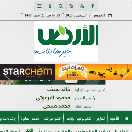
مـ
هـ
الخميس
6
أغسطس
2026
07:29 صـ
21
صفر
1448
خالد سيف
رئيس مجلس الإدارة
محمود البرغوثي
رئيس التحرير
محمد صبحي
المدير العام
الأخبار
تقارير
تكنولوجيا الزراعة
انفو جراف
مصر الحلوة
إرشادات و
رشيد المياه وتدريب المزارعين ميدانياً
أسعار الذهب في مصر فى بدا