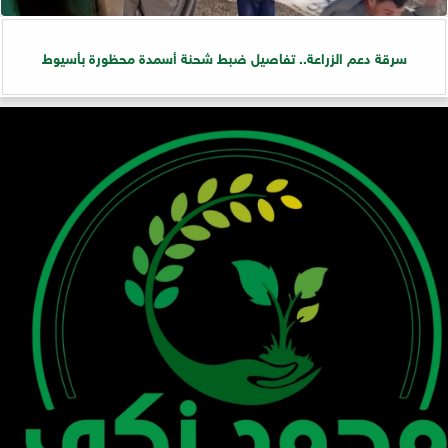
سرقة دعم الزراعة.. تفاصيل ضبط شحنة أسمدة محظورة بأسيوط