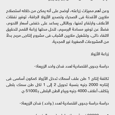
وعن أهم مميزات زراعته، أوضح على أنه يمكن من خلاله استصلاح
ملايين الأفدنة فى الصحراء وتصدير الأزولا الجافة، توفير نفقات
الأعلاف وارتفاع ثمنها، وبالتالى يساعد على خفض أسعار اللحوم،
فضلاً عن توفير مساحة البرسيم، لتحل محلها زراعة القمح لتحقيق
اكتفاء ذاتى، وتشغيل ملايين الشباب فى مشروع إنتاجى مربح بدلاً
من المشروعات الصغيرة غير المجدية.
زراعة الأزولا
دراسة جدوى اقتصادية لعدد فدان واحد الزريعة:-
تكلفة إنتاج 1 طن علف أسماك تدخل الأزولا كمكون أساسى فى
إنتاجه 2000 جنيه بنسبة تحويل 2 إلى 1 لكل طن سمك بلطى
يتكلف أعلاف 4000 جنيه ويباع الطن البلطى بـ51000 ج.
دراسة دراسة جدوى اقتصادية لعدد ( واحد ) فدان الزريعة:-
• عدد 20000 زريعة سمك بلطى (وحيد الجنس)