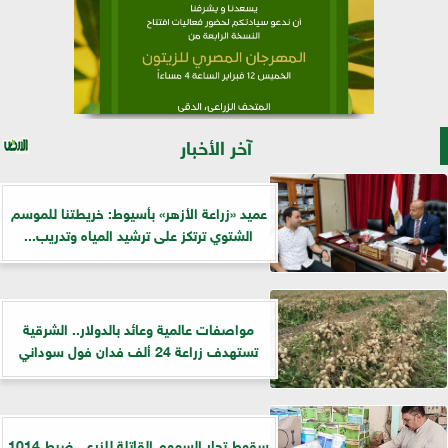
آخر الأخبار
عميد «زراعة الأزهر» بأسيوط: خريطتنا للموسم
الشتوي ترتكز على ترشيد المياه وتدريب...
مواصفات عالمية وعائد بالدولار.. الشرقية
تستهدف زراعة 24 ألف فدان فول سوداني
سقوط تجار السموم القاتلة للزرع.. ضبط 1014