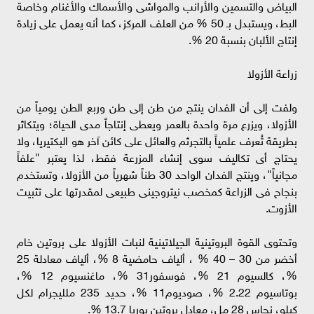
البياض والتسمين والأرانب والمواشى والأسماك والأغنام وخاصة
البط، ويستبدل بـ 50 % من العلف المركز، كما أنه يعمل على زيادة
إنتاج الألبان بنسبة 20 %.
زراعة الأزولا
ولفت إلى أن الفدان ينتج من طن إلى طن وربع الطن يومياً من
الأزولا، ويزرع مرة واحدة بالعمر ويعطى إنتاجاً مدى الحياة؛ ويتكاثر
بطريقة تُعرف علمياً بالتجرثم والعائل على كائن آخر هو البكتيريا، ولا
يحتاج أى تكاليف سوى إنشاء المزرعة فقط، لذا يعتبر "علفاً
مجانياً"، وينتج الفدان الواحد 30 طناً شهرياً من الأزولا، وتستخدم
بنجاح فى الزراعة كمخصب نيتروجينى طبيعى لمقدرتها على تثبيت
الأزوت.
وتحتوى القوة البروتينية الجيلاتينية لنبات الأزولا على بروتين خام
أخضر من 30 – 40 % ، ألياف حامضية 8 %، ألياف معادلة 25
%، كالسيوم 21 %، فوسفور31 %، ماغنسيوم 12 %،
بوتاسيوم 2.22 %، صوديوم11 %، حديد 235 ملليجرام لكل
كيلو، نحاس 28 مل، معادل بروتين يوريا 13.7 %.