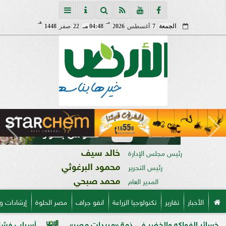
مـ
هـ
الجمعة
7
أغسطس
2026
04:48 مـ
22
صفر
1448
خالد سيف
رئيس مجلس الإدارة
محمود البرغوثي
رئيس التحرير
محمد صبحي
المدير العام
الأخبار
تقارير
تكنولوجيا الزراعة
انفو جراف
مصر الحلوة
إرشادات و
فواكه والخضر في ذمة «مبيدات مصر»
أسباب فشل تحجيم الخ