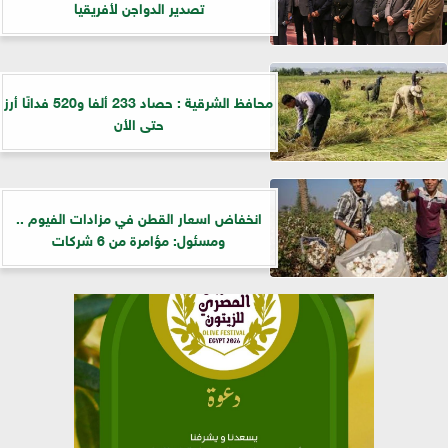
تصدير الدواجن لأفريقيا
محافظ الشرقية : حصاد 233 ألفا و520 فدانًا أرز
حتى الأن
انخفاض اسعار القطن في مزادات الفيوم ..
ومسئول: مؤامرة من 6 شركات