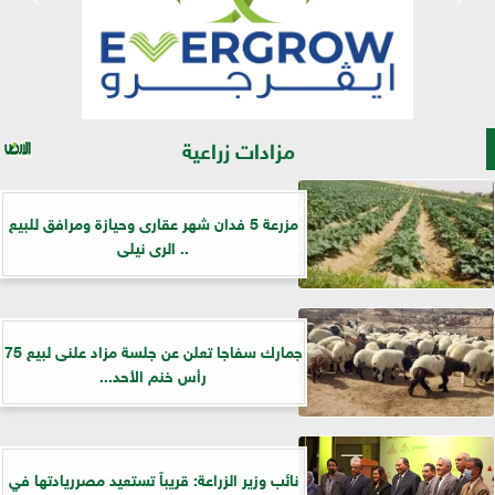
مزادات زراعية
مزرعة 5 فدان شهر عقارى وحيازة ومرافق للبيع
.. الرى نيلى
جمارك سفاجا تعلن عن جلسة مزاد علنى لبيع 75
رأس خنم الأحد...
نائب وزير الزراعة: قريباً تستعيد مصرريادتها في