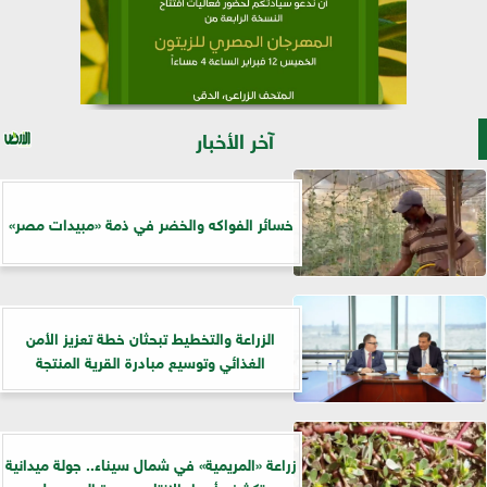
آخر الأخبار
خسائر الفواكه والخضر في ذمة «مبيدات مصر»
الزراعة والتخطيط تبحثان خطة تعزيز الأمن
الغذائي وتوسيع مبادرة القرية المنتجة
زراعة «المريمية» في شمال سيناء.. جولة ميدانية
تكشف أسرار الإنتاج وجودة المحصول