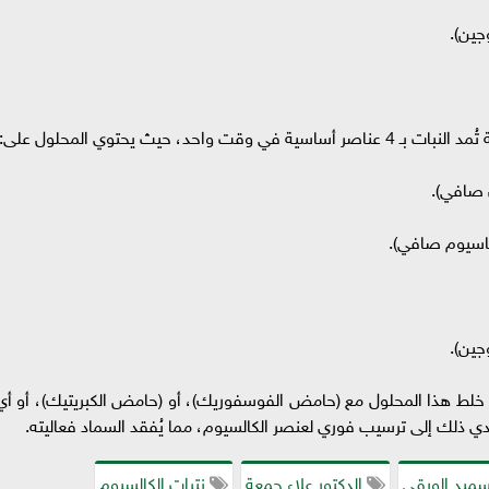
د، حيث يحتوي المحلول على:
ن خلط هذا المحلول مع (حامض الفوسفوريك)، أو (حامض الكبريتيك)، أو أي
 ذلك إلى ترسيب فوري لعنصر الكالسيوم، مما يُفقد السماد فعاليته.
سميد الورقي
الدكتور علاء جمعة
نترات الكالسيوم