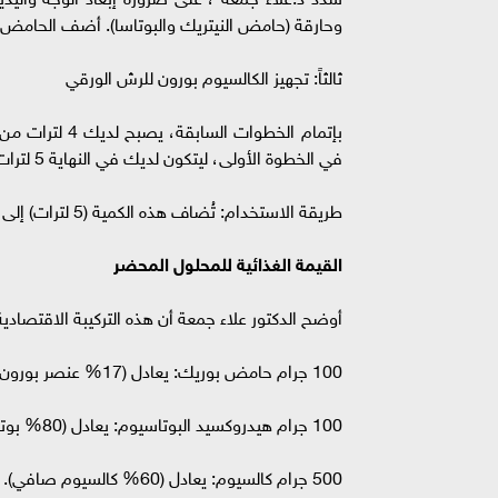
وحارقة (حامض النيتريك والبوتاسا). أضف الحامض بـ 
ثالثاً: تجهيز الكالسيوم بورون للرش الورقي
بإتمام الخطوات
في الخطوة الأولى، ليتكون لديك في النهاية 5 لترات من سماد الكالسيوم بورون.
طريقة الاستخدام: تُضاف هذه الكمية (5 لترات) إلى 600 لتر ماء وتُستخدم كـ "رش ورقي" على المحاصيل.
القيمة الغذائية للمحلول المحضر
أوضح الدكتور علاء جمعة أن هذه التركيبة الاقتصادية تُمد النبات بـ 4 عناصر أساسية في وقت واح
100 جرام حامض بوريك: يعادل (17% عنصر بورون صافي).
100 جرام هيدروكسيد البوتاسيوم: يعادل (80% بوتاسيوم صافي).
500 جرام كالسيوم: يعادل (60% كالسيوم صافي).