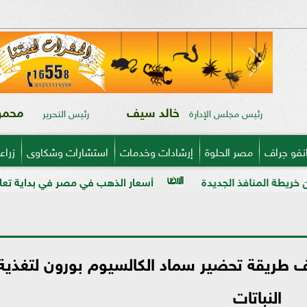
خالد سيف
محمود
رئيس مجلس الإدارة
رئيس التحرير
نفو جراف
مصر الحلوة
إرشادات وخدمات
استشارات وشكاوى
زراع
دة
أسعار الذهب في مصر في بداية تعاملات اليوم الأحد 9 - 8 - 2026
شف طريقة تحضير سماد الكالسيوم بورون لتغذية
النباتات