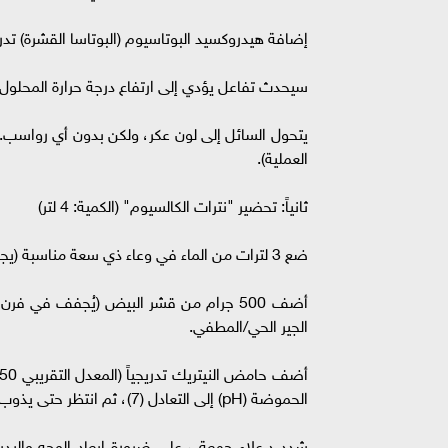
إضافة هيدروكسيد البوتاسيوم (البوتاسا القشرة) تدر
سيحدث تفاعل يؤدي إلى ارتفاع درجة حرارة المحلول
العملية).
ثانياً: تحضير "نترات الكالسيوم" (الكمية: 4 لتر)
ضع 3 لترات من الماء في وعاء ذي سعة مناسبة (يجب أن يكون مصنوعاً من البلاستيك أو الزجاج).
الجير الحي/المطفي.
الحموضة (pH) إلى التعادل (7)، ثم انتظر حتى يذوب الجير أو قشر البيض بالكامل
شدد د.علاء جمعة ، على ضرورة إبعاد الوجه واليدي