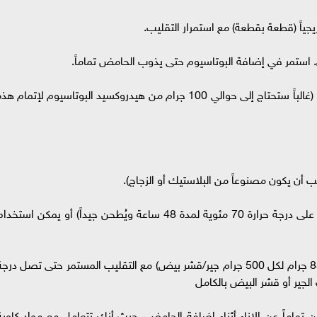
يجياً (قطعة بقطعة) مع استمرار التقليب.
. استمر في إضافة البوتاسيوم حتى يذوب الحامض تماماً.
يتحول السائل إلى لون عكر، ولكن بدون أي رواسب. (غالباً ستحتاج إلى حوالي 100 جرام من هيدروكسيد البوتاسيوم لإتمام ه
أضف 500 جرام من قشر البيض (يُجفف في فرن على درجة حرارة 70 مئوية لمدة 48 ساعة ويُطحن جيداً) أو يمكن استخد
أضف حامض النيتريك تدريجياً (المعدل التقريبي 850 جرام لكل 500 جرام جير/قشر بيض) مع التقليب المستمر حتى تصل درج
ن تماماً عن الإناء أثناء إضافة الحامض، حيث أنك تتعامل مع مواد كاوية