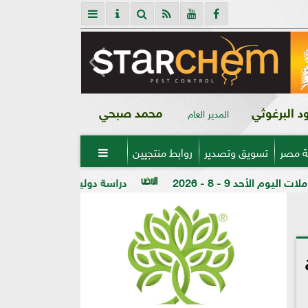
 البرغوثي
محمد صبحي
المدير العام
ة مصر
تسويق وتصدير
روابط منتجيين

دراسة دولية تكشف دور خمائر التربة المحلية في زراعة