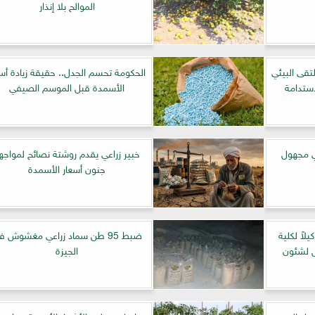
الموالح بلا إنذار
تقى البيئي
الحكومة تحسم الجدل.. حقيقة زيادة أسع
لاستدامة
الأسمدة قبل الموسم الصيفي
اعي مجهول
خبير زراعي يقدم روشتة نصائح لمواجه
جنون أسعار الأسمدة
لاً لكلية
ضبط 95 طن سماد زراعي مغشوش ف
س لشئون
الجيزة