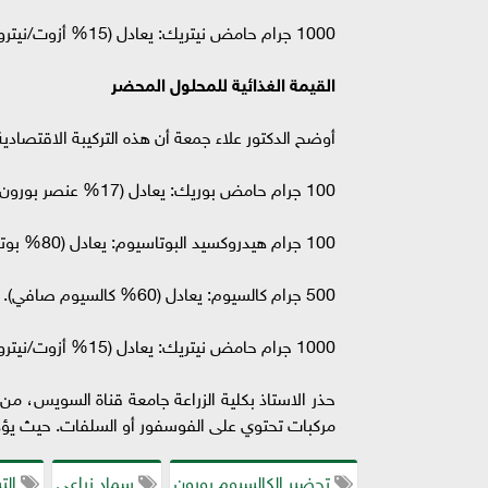
1000 جرام حامض نيتريك: يعادل (15% أزوت/نيتروجين).
القيمة الغذائية للمحلول المحضر
أوضح الدكتور علاء جمعة أن هذه التركيبة الاقتصادية تُمد النبات بـ 4 عناصر أساسية في وقت واح
100 جرام حامض بوريك: يعادل (17% عنصر بورون صافي).
100 جرام هيدروكسيد البوتاسيوم: يعادل (80% بوتاسيوم صافي).
500 جرام كالسيوم: يعادل (60% كالسيوم صافي).
1000 جرام حامض نيتريك: يعادل (15% أزوت/نيتروجين).
حذر الاستاذ بكلية الزراعة جامعة قناة السويس، م
مركبات تحتوي على الفوسفور أو السلفات. حيث يؤدي
تحضير الكالسيوم بورون
سماد زراعي
الت