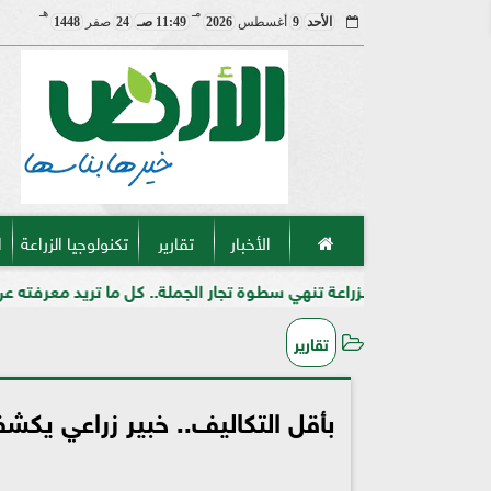
مـ
هـ
الأحد
9
أغسطس
2026
11:49 صـ
24
صفر
1448
الأخبار
تقارير
تكنولوجيا الزراعة
ا
عة تنهي سطوة تجار الجملة.. كل ما تريد معرفته عن خريطة المنافذ الجدي
تقارير
بأقل التكاليف.. خبير زراعي يك