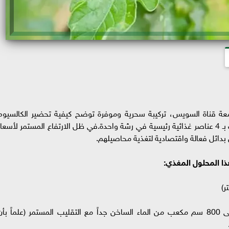
جامعة قناة السويس، تركيبة سحرية وموفرة توضح كيفية تحضير الكالسيوم
بورون منزلياً بأقل التكاليف، مع ضمان إمداد النبات بـ 4 عناصر غذائية رئيسية في رشة واحدة.في ظل الارتفاع المستمر لأسعا
 بدائل فعالة واقتصادية لتغذية محاصيلهم.
ذا المحلول المغذي:
تجهيز 100 جرام من حامض البوريك وإضافتها إلى 800 سم مكعب من الماء الساخن جداً مع التقليب المستمر (علماً بأ