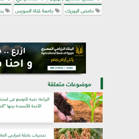
حامض البوريك
جامعة قناة السويس
بدا
موضوعات متعلقة
الزراعة: نتجه للتوسع في استخد
الآمنة للأسمدة بينها ”ال
تحذيرات عاجلة لمزارعي الما