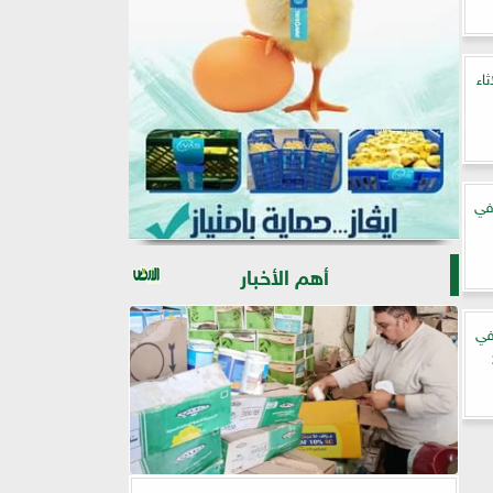
اء
في
أهم الأخبار
في