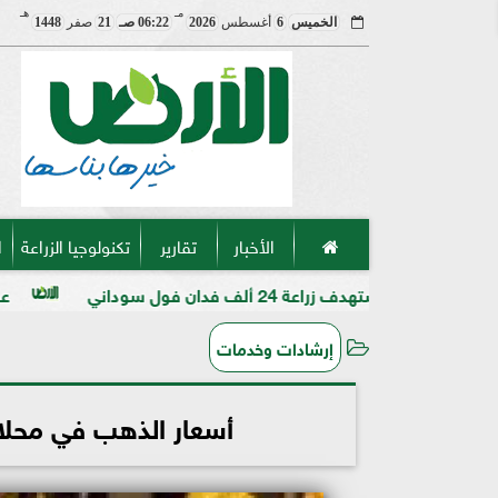
مـ
هـ
الخميس
6
أغسطس
2026
06:22 صـ
21
صفر
1448
الأخبار
تقارير
تكنولوجيا الزراعة
ا
دان فول سوداني
عميد «زراعة الأزهر» ب
إرشادات وخدمات
أسعار الذهب في محلات الصاغة