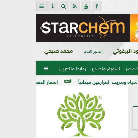
 البرغوثي
محمد صبحي
المدير العام
ة مصر
تسويق وتصدير
روابط منتجيين

ن ميدانياً
أسعار الذهب في مصر فى بداية تعاملات اليوم الأربعاء 5 - 8 