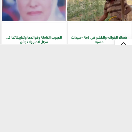
خسائر الفواكه والخضر في ذمة «مبيدات
الحبوب الكاملة وفوائدها وتطبيقاتها فى
مصر»
مجال الخبز والعجائن
⇡
«بيطري سوهاج» يطلق ندوة إرشادية
زراعة «المريمية» في شمال سيناء.. جولة
بالسلاموني للتوعية بالأمراض المشتركة
ميدانية تكشف أسرار الإنتاج وجودة
وطرق الوقاية
المحصول