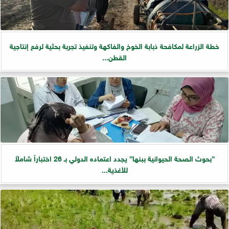
خطة الزراعة لمكافحة ذبابة الخوخ والفاكهة وتنفيذ تجربة بحثية لرفع إنتاجية
القطن...
”بحوث الصحة الحيوانية ببنها” يجدد اعتماده الدولي بـ 26 اختباراً شاملاً
للأغذية...