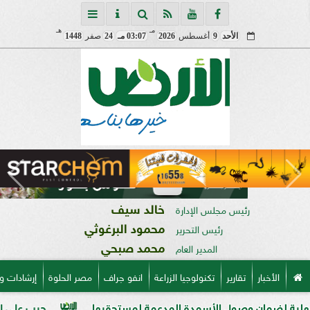
مـ
هـ
الأحد
9
أغسطس
2026
03:07 مـ
24
صفر
1448
خالد سيف
رئيس مجلس الإدارة
محمود البرغوثي
رئيس التحرير
محمد صبحي
المدير العام
الأخبار
تقارير
تكنولوجيا الزراعة
انفو جراف
مصر الحلوة
إرشادات و
ان وصول الأسمدة المدعمة لمستحقيها
حرب على السوق السوداء