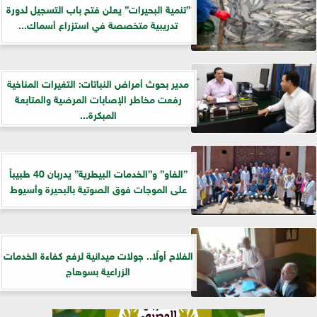
”تنمية البحيرات” يعلن فتح باب التسجيل لدورة
تدريبية متخصصة في استزراع أسماك...
مدير بحوث أمراض النباتات: التغيرات المناخية
رفعت مخاطر الإصابات المرضية والمتابعة
المبكرة...
”الفاو” و”الخدمات البيطرية” يدربان 40 طبيباً
على الموجات فوق الصوتية بالبحيرة وأسيوط
الفلاح أولًا.. جولات ميدانية لرفع كفاءة الخدمات
الزراعية بسوهاج