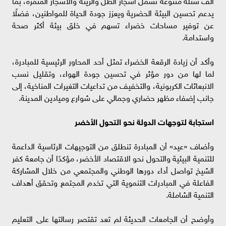
ألف شتلة متنوعة تشمل أشجار الظل والزينة والأشجار المثمرة، بما
يدعم تحسين البيئة الحضرية ويعزز جودة الحياة للمواطنين، فضلًا
عن توفير مساحات خضراء تسهم في خلق بيئة أكثر صحة
واستدامة.
وأكد أن زيادة الرقعة الخضراء تمثل أحد المحاور الرئيسية للمبادرة،
لما لها من دور مؤثر في تحسين جودة الهواء، وتقليل نسب
الانبعاثات الكربونية، والتخفيف من تداعيات التغيرات المناخية، إلى
جانب إضفاء مظهر حضاري وجمالي على شوارع وميادين المدينة.
استجابة لتوجهات الدولة نحو التحول الأخضر
وأضاف «عيد» أن المبادرة تنطلق من التوجيهات الرئاسية الداعمة
للتنمية البيئية والتحول نحو الاقتصاد الأخضر، مؤكدًا أن جامعة كفر
الشيخ تواصل أداء دورها الوطني والمجتمعي من خلال المشاركة
الفاعلة في المبادرات التنموية التي تخدم المجتمع وتحقق أهداف
التنمية الشاملة.
وأوضح أن الجامعات الحديثة لم تعد تقتصر رسالتها على التعليم