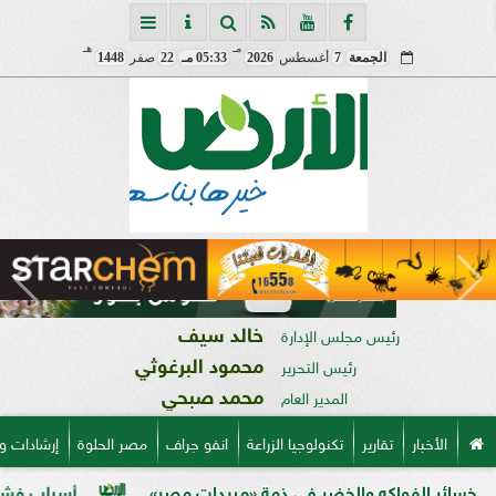
مـ
هـ
الجمعة
7
أغسطس
2026
05:33 مـ
22
صفر
1448
خالد سيف
رئيس مجلس الإدارة
محمود البرغوثي
رئيس التحرير
محمد صبحي
المدير العام
الأخبار
تقارير
تكنولوجيا الزراعة
انفو جراف
مصر الحلوة
إرشادات و
اكه والخضر في ذمة «مبيدات مصر»
أسباب فشل تحجيم الخوخ