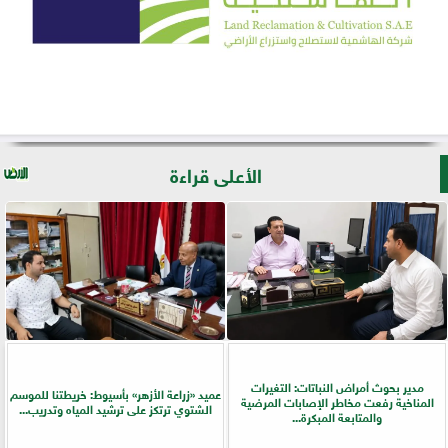
الأعلى قراءة
مدير بحوث أمراض النباتات: التغيرات
عميد «زراعة الأزهر» بأسيوط: خريطتنا للموسم
المناخية رفعت مخاطر الإصابات المرضية
الشتوي ترتكز على ترشيد المياه وتدريب...
والمتابعة المبكرة...