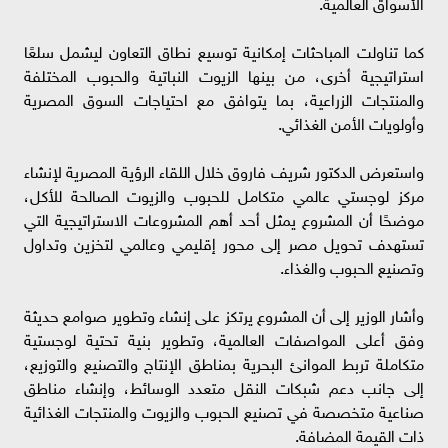
الأسواق العالمية.
كما تناولت المباحثات إمكانية توسيع نطاق التعاون ليشمل سلعًا
استراتيجية أخرى، من بينها الزيوت النباتية والحبوب المختلفة
والمنتجات الزراعية، بما يتوافق مع احتياجات السوق المصرية
وأولويات الأمن الغذائي.
واستعرض الدكتور شريف فاروق خلال اللقاء الرؤية المصرية لإنشاء
مركز لوجستي عالمي متكامل للحبوب والزيوت الصالحة للأكل،
موضحًا أن المشروع يمثل أحد أهم المشروعات الاستراتيجية التي
تستهدف تحويل مصر إلى محور إقليمي وعالمي لتخزين وتداول
وتصنيع الحبوب والغذاء.
وأشار الوزير إلى أن المشروع يرتكز على إنشاء وتطوير صوامع حديثة
وفق أعلى المواصفات العالمية، وتطوير بنية تحتية لوجستية
متكاملة تربط الموانئ البحرية بمناطق الإنتاج والتصنيع والتوزيع،
إلى جانب دعم شبكات النقل متعدد الوسائط، وإنشاء مناطق
صناعية متخصصة في تصنيع الحبوب والزيوت والمنتجات الغذائية
ذات القيمة المضافة.