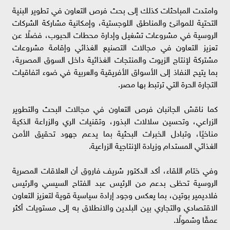
وامتدت المباحثات كذلك إلى بحث فرص التعاون في تطوير البنية
التحتية للموانئ والمناطق اللوجستية، وإمكانية مشاركة الشركات
الروسية في مشروعات تشغيل وإدارة محطات الحبوب، فضلًا عن
تعزيز التعاون في مجالات التصنيع الغذائي وإقامة مشروعات
مشتركة لإنتاج الزيوت والمنتجات الغذائية داخل السوق المصرية،
بما يتيح النفاذ إلى الأسواق الأفريقية والعربية في ضوء اتفاقيات
التجارة الحرة التي ترتبط بها مصر.
كما ناقش الجانبان فرص التعاون في مجالات البحث والتطوير
الزراعي، وتحسين سلالات البذور، وتقنيات الري والزراعة الذكية
مناخيًا، وتبادل الخبرات البحثية بما يدعم جهود تحقيق الأمن
الغذائي المستدام وزيادة الإنتاجية الزراعية.
وفي ختام اللقاء، أكد الدكتور شريف فاروق أن العلاقات المصرية
الروسية تحظى بدعم من الرئيس عبد الفتاح السيسي والرئيس
فلاديمير بوتين، بما يعكس وجود إرادة سياسية قوية لتعزيز التعاون
الاقتصادي والتجاري بين البلدين والانطلاق به إلى مستويات أكثر
عمقًا وشمولًا.