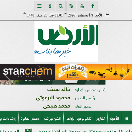
مـ
هـ
الأحد
9
أغسطس
2026
01:01 صـ
23
صفر
1448
خالد سيف
رئيس مجلس الإدارة
محمود البرغوثي
رئيس التحرير
محمد صبحي
المدير العام
الأخبار
تقارير
تكنولوجيا الزراعة
انفو جراف
مصر الحلوة
إرشادات و
د معرفته عن خريطة المنافذ الجديدة
الحبوب الكاملة وفوائدها 