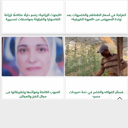
انفراجة في أسعار الطماطم والخضروات بعد
​«البحوث الزراعية» يضع دليلًا متكاملًا لزراعة
زيادة المعروض من «العروة الخريفية»
الفاصوليا والفراولة بمواصفات تصديرية
خسائر الفواكه والخضر في ذمة «مبيدات
الحبوب الكاملة وفوائدها وتطبيقاتها فى
مصر»
مجال الخبز والعجائن
⇡